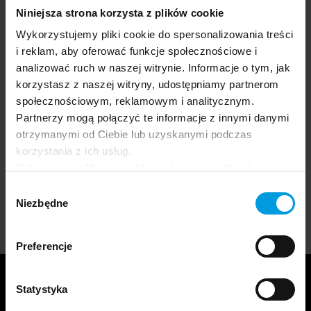
Niniejsza strona korzysta z plików cookie
Wykorzystujemy pliki cookie do spersonalizowania treści
i reklam, aby oferować funkcje społecznościowe i
analizować ruch w naszej witrynie. Informacje o tym, jak
korzystasz z naszej witryny, udostępniamy partnerom
społecznościowym, reklamowym i analitycznym.
W czasie, kiedy nasi naukowcy zajmą się tą
Partnerzy mogą połączyć te informacje z innymi danymi
sprawą, zobacz, czym zajmowali się
otrzymanymi od Ciebie lub uzyskanymi podczas
wcześniej »
korzystania z ich usług.
Odrzucenie plików cookie może uniemożliwić
korzystanie z niektórych funkcjonalności
Wybór
oferowanych na naszej stronie, w tym m.in. z
Niezbędne
zgody
formularzy.
Preferencje
Statystyka