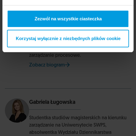
Wawrzyniec Smoczyński
Zezwól na wszystkie ciasteczka
Menedżer i analityk, twórca Polityki Insight,
pełnomocnik rektora Uniwersytetu SWPS.
Tworzy interdyscyplinarne zespoły i prowadzi
Korzystaj wyłącznie z niezbędnych plików cookie
projekty rozwojowe uczelni. Pracuje w oparciu
o wspólną misję, świadome partnerstwo i
zarządzanie procesowe.
Zobacz biogram
na stronie Uniwersytetu SWPS
Gabriela Ługowska
Studentka studiów magisterskich na kierunku
zarządzanie na Uniwersytecie SWPS,
absolwentka Wydziału Dziennikarstwa