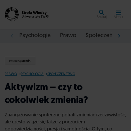
Szukaj
Menu
Psychologia
Prawo
Społeczeństwo
Posłuchaj
60 min.
PRAWO
PSYCHOLOGIA
SPOŁECZEŃSTWO
Aktywizm – czy to
cokolwiek zmienia?
Zaangażowanie społeczne potrafi zmieniać rzeczywistość,
ale często wiąże się także z poczuciem
odpowiedzialności, presją i samotnością. O tym, co