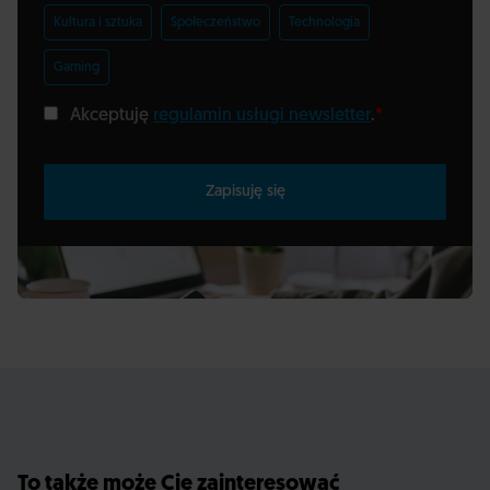
Kultura i sztuka
Społeczeństwo
Technologia
Gaming
Akceptuję
regulamin usługi newsletter
.
*
Zapisuję się
To także może Cię zainteresować