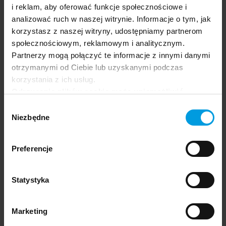
i reklam, aby oferować funkcje społecznościowe i
analizować ruch w naszej witrynie. Informacje o tym, jak
korzystasz z naszej witryny, udostępniamy partnerom
społecznościowym, reklamowym i analitycznym.
Olga Białobrzeska
Partnerzy mogą połączyć te informacje z innymi danymi
otrzymanymi od Ciebie lub uzyskanymi podczas
Psycholożka społeczna, adiunktka związana z
korzystania z ich usług.
Centrum Badań nad Relacjami Społecznymi
Odrzucenie plików cookie może uniemożliwić
Uniwersytetu SWPS. W pracy naukowej
korzystanie z niektórych funkcjonalności
Wybór
interesuje się rolą wspólnotowości w życiu
oferowanych na naszej stronie, w tym m.in. z
Niezbędne
zgody
człowieka – jej znaczeniem dla przekonań o
formularzy.
sobie i świecie społecznym oraz dla
Preferencje
stosunków międzyludzkich.
Statystyka
Osoby prowadzące
Marketing