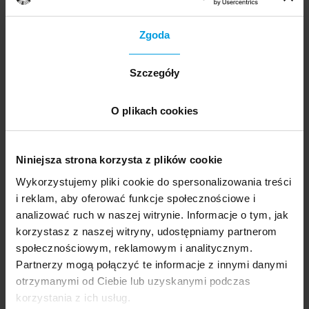
35 artykułów
Zgoda
Szczegóły
Kolekcja strefy wiedzy
Projekt Skandynawia
O plikach cookies
32 artykuły
Niniejsza strona korzysta z plików cookie
Wykorzystujemy pliki cookie do spersonalizowania treści
Kolekcja strefy wiedzy
i reklam, aby oferować funkcje społecznościowe i
Projekt Włochy
analizować ruch w naszej witrynie. Informacje o tym, jak
korzystasz z naszej witryny, udostępniamy partnerom
10 artykułów
społecznościowym, reklamowym i analitycznym.
Partnerzy mogą połączyć te informacje z innymi danymi
otrzymanymi od Ciebie lub uzyskanymi podczas
korzystania z ich usług.
Kolekcja strefy wiedzy