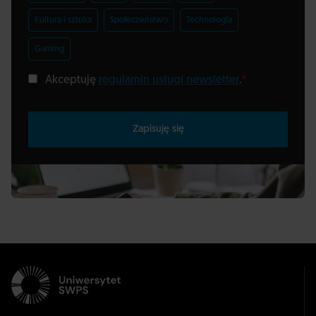
Kultura i sztuka
Społeczeństwo
Technologia
Gaming
Akceptuję
regulamin usługi newsletter
.
*
Zapisuję się