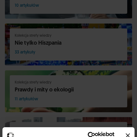
10 artykułów
Kolekcja strefy wiedzy
Nie tylko Hiszpania
33 artykuły
Kolekcja strefy wiedzy
Prawdy i mity o ekologii
11 artykułów
Kolekcja strefy wiedzy
Projekt Azja