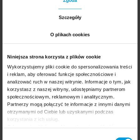
Zgoda
Szczegóły
O plikach cookies
Niniejsza strona korzysta z plików cookie
Wykorzystujemy pliki cookie do spersonalizowania treści
i reklam, aby oferować funkcje społecznościowe i
analizować ruch w naszej witrynie. Informacje o tym, jak
korzystasz z naszej witryny, udostępniamy partnerom
społecznościowym, reklamowym i analitycznym.
Partnerzy mogą połączyć te informacje z innymi danymi
SPOŁECZEŃSTWO
PSYCHOLOGIA
otrzymanymi od Ciebie lub uzyskanymi podczas
Zaburzenia seksualne i intymność – tabu, które
korzystania z ich usług.
rani
Odrzucenie plików cookie może uniemożliwić
korzystanie z niektórych funkcjonalności
Wybór