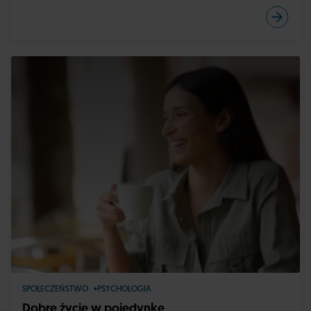
SPOŁECZEŃSTWO
PSYCHOLOGIA
Dobre życie w pojedynkę