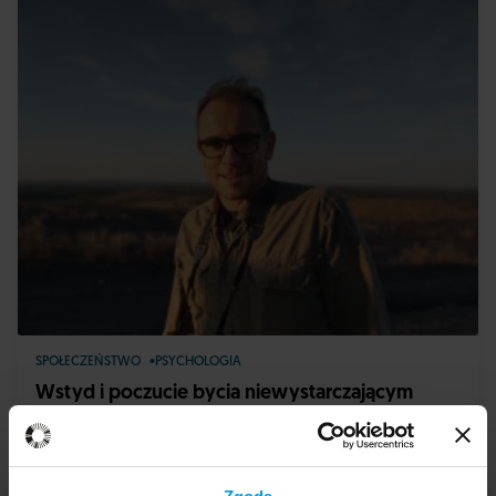
SPOŁECZEŃSTWO
PSYCHOLOGIA
Wstyd i poczucie bycia niewystarczającym