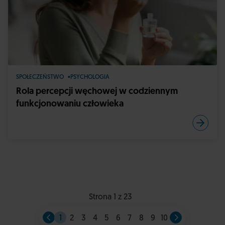
SPOŁECZEŃSTWO
PSYCHOLOGIA
Rola percepcji węchowej w codziennym
funkcjonowaniu człowieka
Strona 1 z 23
1
2
3
4
5
6
7
8
9
10