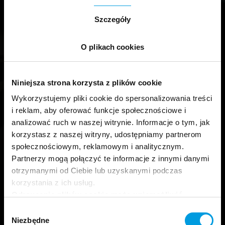
Szczegóły
O plikach cookies
Strefa Wiedzy Uniwersytetu SWPS
Niniejsza strona korzysta z plików cookie
To
nauka,
która
ułatwia
Wykorzystujemy pliki cookie do spersonalizowania treści
i reklam, aby oferować funkcje społecznościowe i
życie i tłumaczy świat!
analizować ruch w naszej witrynie. Informacje o tym, jak
korzystasz z naszej witryny, udostępniamy partnerom
społecznościowym, reklamowym i analitycznym.
Partnerzy mogą połączyć te informacje z innymi danymi
Warto przeczytać
otrzymanymi od Ciebie lub uzyskanymi podczas
korzystania z ich usług.
Odrzucenie plików cookie może uniemożliwić
korzystanie z niektórych funkcjonalności
Wybór
oferowanych na naszej stronie, w tym m.in. z
Niezbędne
zgody