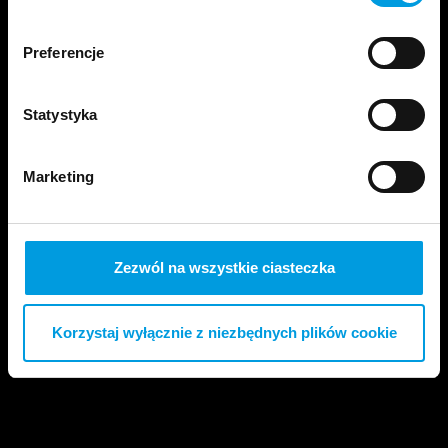
formularzy.
Preferencje
Statystyka
Marketing
PSYCHOLOGIA
SPOŁECZEŃSTWO
Różnice, które wzmacniają. Jak uczyć się od
Zezwól na wszystkie ciasteczka
siebie nawzajem?
Korzystaj wyłącznie z niezbędnych plików cookie