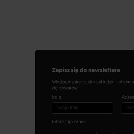
Zapisz się do newslettera
Wiedza, inspiracje, ciekawi ludzie - otrzymu
cię obszarów.
Imię
Adres
Interesuje mnie...