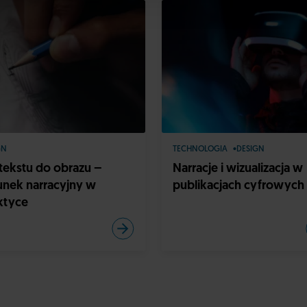
GN
TECHNOLOGIA
DESIGN
tekstu do obrazu –
Narracje i wizualizacja w
unek narracyjny w
publikacjach cyfrowych
ktyce