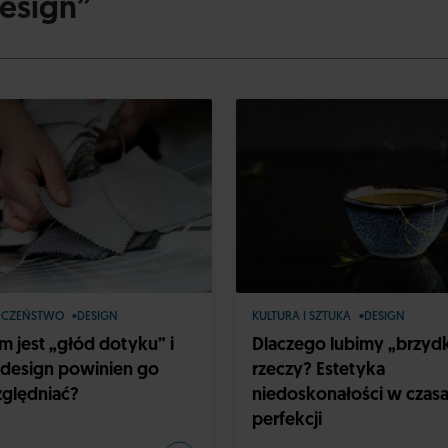
Design”
ECZEŃSTWO
DESIGN
KULTURA I SZTUKA
DESIGN
m jest „głód dotyku” i
Dlaczego lubimy „brzyd
 design powinien go
rzeczy? Estetyka
ględniać?
niedoskonałości w czas
perfekcji