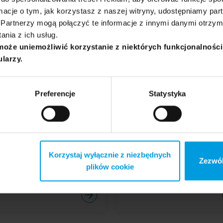
ormacje o tym, jak korzystasz z naszej witryny, udostępniamy p
Partnerzy mogą połączyć te informacje z innymi danymi otrzym
nia z ich usług.
może uniemożliwić korzystanie z niektórych funkcjonalnośc
ularzy.
Preferencje
Statystyka
GN
PSYCHOLOGIA
DESIGN
kacja jako fundament
Psychologia przestrzeni 
atywności projektanta
projektowanie emocji i
Korzystaj wyłącznie z niezbędnych
funkcjonalnych miejsc
Zezwól
plików cookie