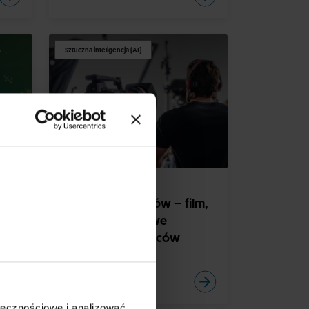
Sztuczna inteligencja (AI)
TECHNOLOGIA
DESIGN
Wyzwania twórców – film,
reklama i AI a nowe
pokolenie odbiorców
ołecznościowe i analizować