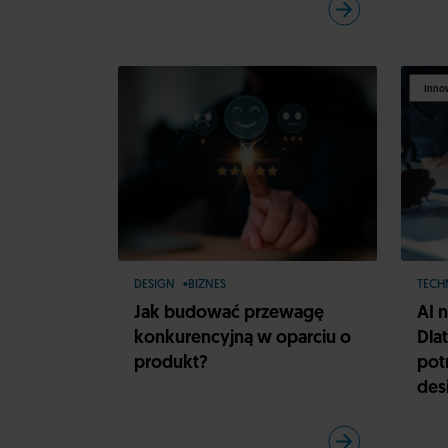
Innow
DESIGN
BIZNES
TECH
Jak budować przewagę
AI 
konkurencyjną w oparciu o
Dla
produkt?
pot
des