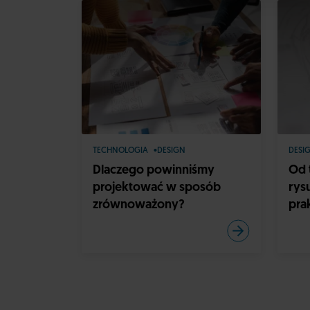
TECHNOLOGIA
DESIGN
DESI
Dlaczego powinniśmy
Od 
projektować w sposób
rys
zrównoważony?
pra