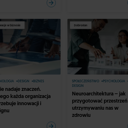
acje w biznesie
Dobrostan
NOLOGIA
DESIGN
BIZNES
SPOŁECZEŃSTWO
PSYCHOLOGIA
DESIGN
nie nadaje znaczeń.
Neuroarchitektura – jak
tego każda organizacja
przygotować przestrzeń
rzebuje innowacji i
utrzymywaniu nas w
ignu
zdrowiu