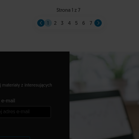
Strona 1 z 7
1
2
3
4
5
6
7
j materiały z interesujących
 e-mail