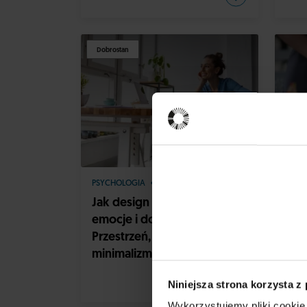
Dobrostan
PSYCHOLOGIA
DESIGN
DESI
Jak design wpływa na nasze
Pro
emocje i dobrostan?
a d
Przestrzeń, kolory,
czyl
minimalizm
wsz
Niniejsza strona korzysta z
Wykorzystujemy pliki cookie 