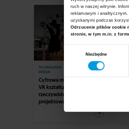
ruch w naszej witrynie. Inf
reklamowym i analitycznym. 
uzyskanymi podczas korzysta
Odrzucenie plików cookie 
stronie, w tym m.in. z form
Wybór
Niezbędne
zgody
TECHNOLOGIA
KULTURA I SZTUKA
DESI
DESIGN
Edu
Cyfrowa moda i sztuka – jak
kre
VR kształtuje nową
rzeczywistość
projektowania?