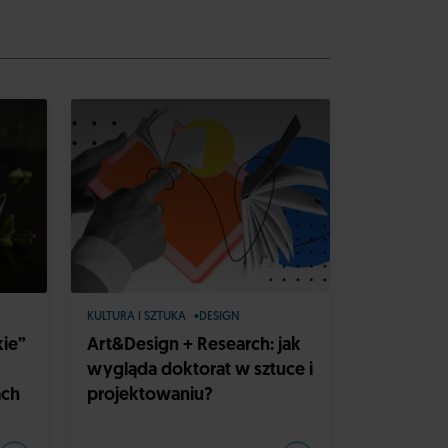
KULTURA I SZTUKA
DESIGN
kie”
Art&Design + Research: jak
wygląda doktorat w sztuce i
ach
projektowaniu?