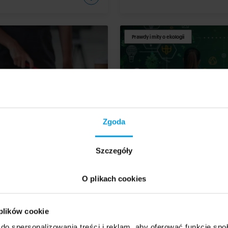
Prawdy i mity o ekologii
Zgoda
GN
SPOŁECZEŃSTWO
DESIGN
jektowanie uniwersalne
Czy ekologiczne
Szczegóły
esign, który łączy zmysły,
projektowanie to
i jak tworzyć dla
greenwashing?
O plikach cookies
ystkich?
 plików cookie
do spersonalizowania treści i reklam, aby oferować funkcje sp