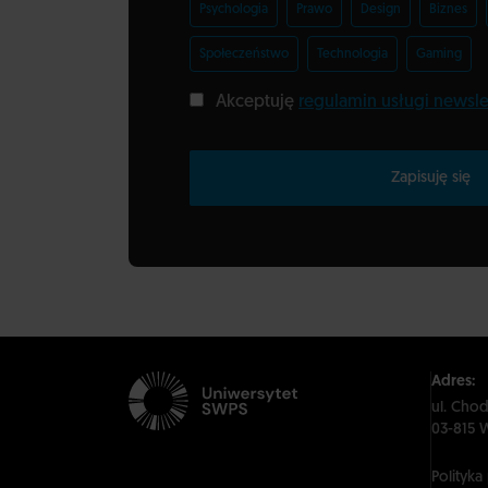
Psychologia
Prawo
Design
Biznes
Społeczeństwo
Technologia
Gaming
Akceptuję
regulamin usługi newsle
Zapisuję się
Adres:
ul. Cho
03-815 
Polityka