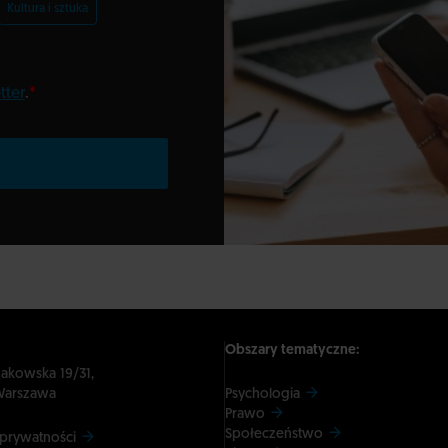
Kultura i sztuka
tter
.
*
Obszary tematyczne:
dakowska 19/31,
Warszawa
Psychologia
Prawo
Społeczeństwo
 prywatności