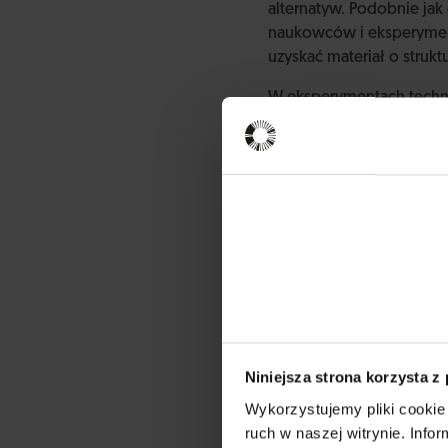
alternatyw. Podobnie jak
naukowców i eksperymen
uzyskać materiał o strukt
W eksperymentach techno
zamienniki dla styropian
upu, zauważyli, że grzybn
uniwersalne, bo jako pod
Uzyskuje się nie tylko p
zasobów.
Niniejsza strona korzysta z
Wykorzystujemy pliki cookie 
ruch w naszej witrynie. Inf