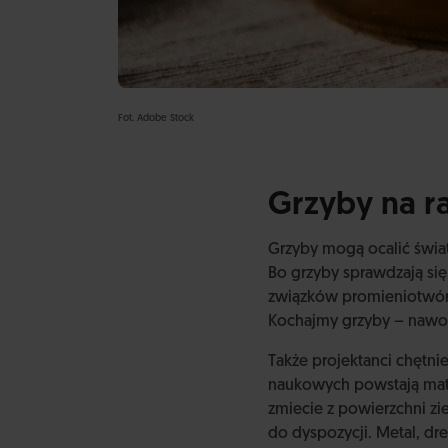
Fot. Adobe Stock
Grzyby na r
Grzyby mogą ocalić świat
Bo grzyby sprawdzają się
związków promieniotwórcz
Kochajmy grzyby – nawoł
Także projektanci chętni
naukowych powstają mate
zmiecie z powierzchni zi
do dyspozycji. Metal, dr