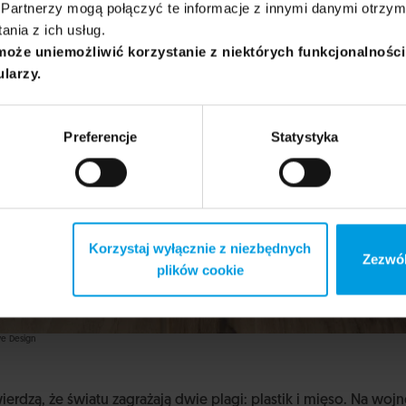
Partnerzy mogą połączyć te informacje z innymi danymi otrzym
nia z ich usług.
może uniemożliwić korzystanie z niektórych funkcjonalnośc
ularzy.
Preferencje
Statystyka
Korzystaj wyłącznie z niezbędnych
Zezwól
plików cookie
ve Design
ierdzą, że światu zagrażają dwie plagi: plastik i mięso. Na wojn