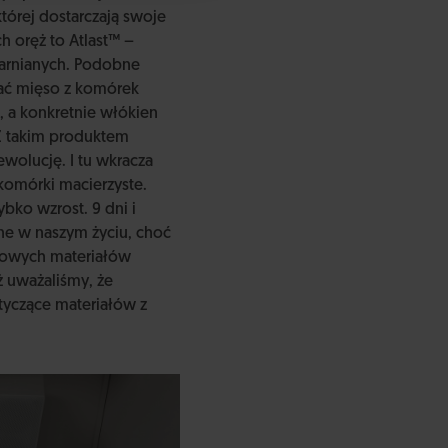
tórej dostarczają swoje
 oręż to Atlast™ –
larnianych. Podobne
ować mięso z komórek
, a konkretnie włókien
 Z takim produktem
wolucję. I tu wkracza
 komórki macierzyste.
ybko wzrost. 9 dni i
cne w naszym życiu, choć
 nowych materiałów
ż uważaliśmy, że
tyczące materiałów z