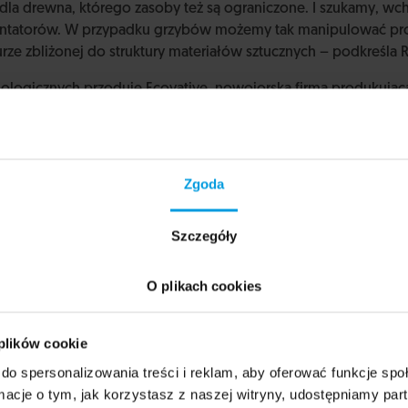
 dla drewna, którego zasoby też są ograniczone. I szukamy, wc
tatorów. W przypadku grzybów możemy tak manipulować pro
urze zbliżonej do struktury materiałów sztucznych – podkreśla 
logicznych przoduje Ecovative, nowojorska firma produkują
owych opakowań i poliuretanowych izolacji. Eban Bayer i Gavin 
ia umieszczona na podłożu z trocin, silnie je wiąże. Idealne s
łoże mogą służyć wszelkie naturalne odpadki, np. plewy owsia
lastyczny, podatny na formowanie materiał, lecz także zapobie
Zgoda
Szczegóły
O plikach cookies
 plików cookie
do spersonalizowania treści i reklam, aby oferować funkcje sp
ormacje o tym, jak korzystasz z naszej witryny, udostępniamy p