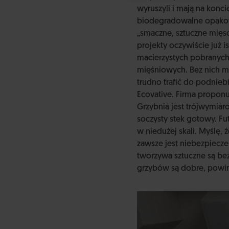
wyruszyli i mają na konc
biodegradowalne opakowa
„smaczne, sztuczne mięso
projekty oczywiście już 
macierzystych pobranych 
mięśniowych. Bez nich mi
trudno trafić do podnie
Ecovative. Firma proponuj
Grzybnia jest trójwymiaro
soczysty stek gotowy. Fut
w niedużej skali. Myślę,
zawsze jest niebezpiecze
tworzywa sztuczne są be
grzybów są dobre, powin