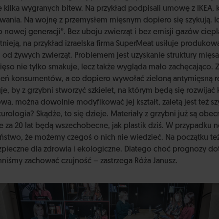
ie kilka wygranych bitew. Na przykład podpisali umowę z IKEA, k
nia. Na wojnę z przemysłem mięsnym dopiero się szykują. Ich
 nowej generacji”. Bez uboju zwierząt i bez emisji gazów ciep
istnieją, na przykład izraelska firma SuperMeat usiłuje produk
od żywych zwierząt. Problemem jest uzyskanie struktury mięsa
ęso nie tylko smakuje, lecz także wygląda mało zachęcająco.
bień konsumentów, a co dopiero wywołać zieloną antymięsną re
e, by z grzybni stworzyć szkielet, na którym będą się rozwijać
wa, można dowolnie modyfikować jej kształt, zaletą jest też sz
urologia? Skądże, to się dzieje. Materiały z grzybni już są obe
 że za 20 lat będą wszechobecne, jak plastik dziś. W przypadku
ństwo, że możemy czegoś o nich nie wiedzieć. Na początku te
zpieczne dla zdrowia i ekologiczne. Dlatego choć prognozy do
niśmy zachować czujność – zastrzega Róża Janusz.