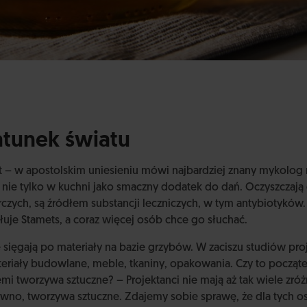
atunek światu
 – w apostolskim uniesieniu mówi najbardziej znany mykolog n
 nie tylko w kuchni jako smaczny dodatek do dań. Oczyszczają 
ych, są źródłem substancji leczniczych, w tym antybiotyków. 
uje Stamets, a coraz więcej osób chce go słuchać.
e sięgają po materiały na bazie grzybów. W zaciszu studiów pr
riały budowlane, meble, tkaniny, opakowania. Czy to początek
emi tworzywa sztuczne? – Projektanci nie mają aż tak wiele zr
ewno, tworzywa sztuczne. Zdajemy sobie sprawę, że dla tych o