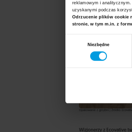
reklamowym i analitycznym. 
uzyskanymi podczas korzysta
Odrzucenie plików cookie 
stronie, w tym m.in. z form
Wybór
Niezbędne
zgody
Opakowanie z grzybni | Źródło: Ecovati
Wizjonerzy z Ecovative tw