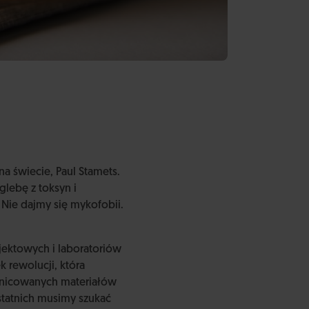
a świecie, Paul Stamets.
glebę z toksyn i
Nie dajmy się mykofobii.
ojektowych i laboratoriów
 rewolucji, która
óżnicowanych materiałów
statnich musimy szukać