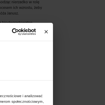
hodząc nierzadko w rolę
cesem ich wzrostu, żeby
Róża Janusz.
ca biodegradowalne
McIntyre, twórcy start-
poiwo? Tak, a ponadto
ne, łuski kukurydzy.
ga marnotrawieniu
ołecznościowe i analizować
artnerom społecznościowym,