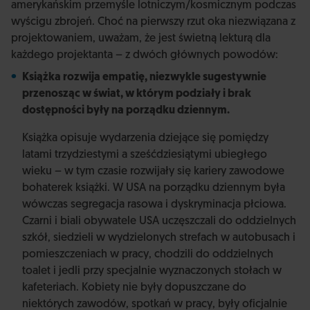
amerykańskim przemyśle lotniczym/kosmicznym podczas
wyścigu zbrojeń. Choć na pierwszy rzut oka niezwiązana z
projektowaniem, uważam, że jest świetną lekturą dla
każdego projektanta – z dwóch głównych powodów:
Książka rozwija empatię, niezwykle sugestywnie
przenosząc w świat, w którym podziały i brak
dostępności były na porządku dziennym.
Książka opisuje wydarzenia dziejące się pomiędzy
latami trzydziestymi a sześćdziesiątymi ubiegłego
wieku – w tym czasie rozwijały się kariery zawodowe
bohaterek książki. W USA na porządku dziennym była
wówczas segregacja rasowa i dyskryminacja płciowa.
Czarni i biali obywatele USA uczęszczali do oddzielnych
szkół, siedzieli w wydzielonych strefach w autobusach i
pomieszczeniach w pracy, chodzili do oddzielnych
toalet i jedli przy specjalnie wyznaczonych stołach w
kafeteriach. Kobiety nie były dopuszczane do
niektórych zawodów, spotkań w pracy, były oficjalnie