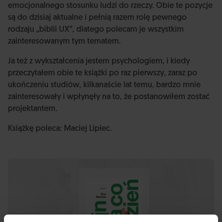
emocjonalnego stosunku ludzi do rzeczy. Obie te pozycje
są do dzisiaj aktualne i pełnią razem rolę pewnego
rodzaju „biblii UX”, dlatego polecam je wszystkim
zainteresowanym tym tematem.
Ja też z wykształcenia jestem psychologiem, i kiedy
przeczytałem obie te książki po raz pierwszy, zaraz po
ukończeniu studiów, kilkanaście lat temu, bardzo mnie
zainteresowały i wpłynęły na to, że postanowiłem zostać
projektantem.
Książkę poleca: Maciej Lipiec.