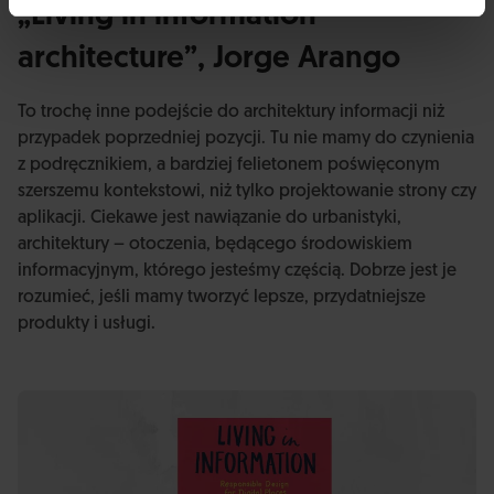
„Living in information
architecture”, Jorge Arango
To trochę inne podejście do architektury informacji niż
przypadek poprzedniej pozycji. Tu nie mamy do czynienia
z podręcznikiem, a bardziej felietonem poświęconym
szerszemu kontekstowi, niż tylko projektowanie strony czy
aplikacji. Ciekawe jest nawiązanie do urbanistyki,
architektury – otoczenia, będącego środowiskiem
informacyjnym, którego jesteśmy częścią. Dobrze jest je
rozumieć, jeśli mamy tworzyć lepsze, przydatniejsze
produkty i usługi.