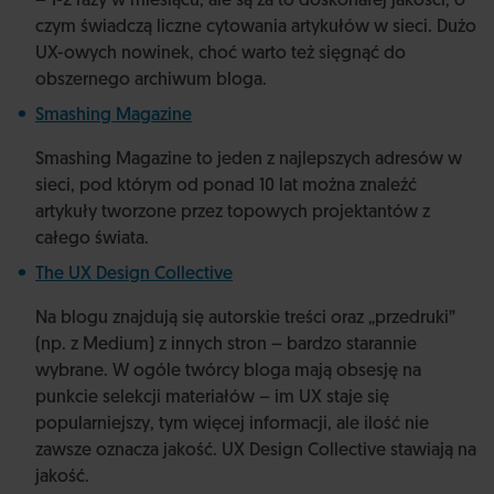
– 1-2 razy w miesiącu, ale są za to doskonałej jakości, o
czym świadczą liczne cytowania artykułów w sieci. Dużo
UX-owych nowinek, choć warto też sięgnąć do
obszernego archiwum bloga.
Smashing Magazine
Smashing Magazine to jeden z najlepszych adresów w
sieci, pod którym od ponad 10 lat można znaleźć
artykuły tworzone przez topowych projektantów z
całego świata.
The UX Design Collective
Na blogu znajdują się autorskie treści oraz „przedruki”
(np. z Medium) z innych stron – bardzo starannie
wybrane. W ogóle twórcy bloga mają obsesję na
punkcie selekcji materiałów – im UX staje się
popularniejszy, tym więcej informacji, ale ilość nie
zawsze oznacza jakość. UX Design Collective stawiają na
jakość.