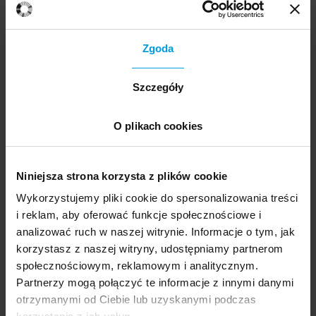
Zgoda
Szczegóły
„Dizajn na co dzień”, Don Norman
O plikach cookies
„Architektura informacji w
serwisach internetowych”, Louis
Niniejsza strona korzysta z plików cookie
Rosenfeld, Peter Morville
Wykorzystujemy pliki cookie do spersonalizowania treści
i reklam, aby oferować funkcje społecznościowe i
analizować ruch w naszej witrynie. Informacje o tym, jak
Miałam w swoich rękach sporo tytułów dotyczących
korzystasz z naszej witryny, udostępniamy partnerom
architektury informacji, ale do tej książki wracam
społecznościowym, reklamowym i analitycznym.
najchętniej. To świetny podręcznik dla początkujących
Partnerzy mogą połączyć te informacje z innymi danymi
projektantów, który doskonale wprowadza w podstawy
otrzymanymi od Ciebie lub uzyskanymi podczas
zagadnienia. Przybliża tematy takie jak: sposoby