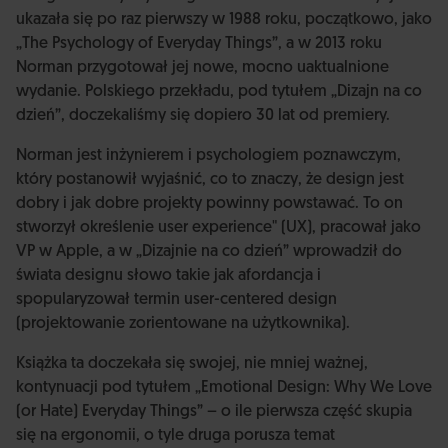
ukazała się po raz pierwszy w 1988 roku, początkowo, jako
„The Psychology of Everyday Things”, a w 2013 roku
Norman przygotował jej nowe, mocno uaktualnione
wydanie. Polskiego przekładu, pod tytułem „Dizajn na co
dzień”, doczekaliśmy się dopiero 30 lat od premiery.
Norman jest inżynierem i psychologiem poznawczym,
który postanowił wyjaśnić, co to znaczy, że design jest
dobry i jak dobre projekty powinny powstawać. To on
stworzył określenie user experience" (UX), pracował jako
VP w Apple, a w „Dizajnie na co dzień” wprowadził do
świata designu słowo takie jak afordancja i
spopularyzował termin user-centered design
(projektowanie zorientowane na użytkownika).
Książka ta doczekała się swojej, nie mniej ważnej,
kontynuacji pod tytułem „Emotional Design: Why We Love
(or Hate) Everyday Things” – o ile pierwsza część skupia
się na ergonomii, o tyle druga porusza temat