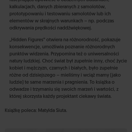
fascynująca opowieść o obszernych badaniach,
kalkulacjach, danych zbieranych z samolotów,
prototypowaniu i testowaniu samolotów lub ich
elementów w skrajnych warunkach – np. podczas
odkrywania prędkości naddźwiękowej.
„Hidden Figures” otwiera na różnorodność, pokazuje
konsekwencje, umożliwia poznanie różnorodnych
punktów widzenia. Przypomina też o uniwersalności
natury ludzkiej. Choć świat był zupełnie inny, choć życie
kobiet i mężczyzn, czarnych i białych, było zupełnie
różne od dzisiejszego – mieliśmy i wciąż mamy (jako
ludzie) te same marzenia i pragnienia. To książka o
odwadze i trzymaniu się swoich marzeń i wartości, z
której skorzysta każdy projektant ciekawy świata.
Książkę poleca: Matylda Siuta.