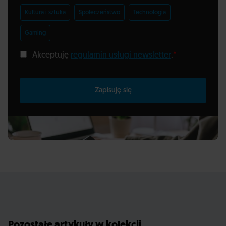
Kultura i sztuka
Społeczeństwo
Technologia
Gaming
Akceptuję
regulamin usługi newsletter
.
*
Zapisuję się
Pozostałe artykuły w kolekcji