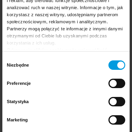
i reklam, aby oferować funkcje społecznościowe i
związanych z opracowywaniem nowych
analizować ruch w naszej witrynie. Informacje o tym, jak
technologii. Konsultantka w projektach
korzystasz z naszej witryny, udostępniamy partnerom
strategicznych i rozwojowych, moderatorka
społecznościowym, reklamowym i analitycznym.
procesów twórczych, mentorka rozwoju
Partnerzy mogą połączyć te informacje z innymi danymi
kobiet w STEM.
otrzymanymi od Ciebie lub uzyskanymi podczas
korzystania z ich usług.
Odrzucenie plików cookie może uniemożliwić
korzystanie z niektórych funkcjonalności
Wybór
Prowadzący
oferowanych na naszej stronie, w tym m.in. z
Niezbędne
zgody
formularzy.
dr
Preferencje
Max Bielecki
Statystyka
Psycholog i neurokognitywista – naukowo
zajmuje się problematyką metodologii i
pomiaru, wykorzystaniem sztucznej inteligencji
Marketing
w badaniach oraz zieloną transformacją. Od
kilkunastu lat pracuje dla biznesu, projektując i