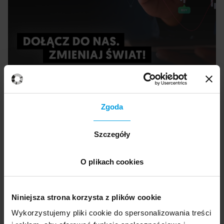
Zgoda
Ekspertka
Szczegóły
dr
Radek-Patrycja Radek-Patrycja
O plikach cookies
Liderka strategiczna z wieloletnim
doświadczeniem w pracy nad przywództwem,
Niniejsza strona korzysta z plików cookie
rozwojem zespołów i projektów
Wykorzystujemy pliki cookie do spersonalizowania treści
innowacyjnych, badawczo-rozwojowych