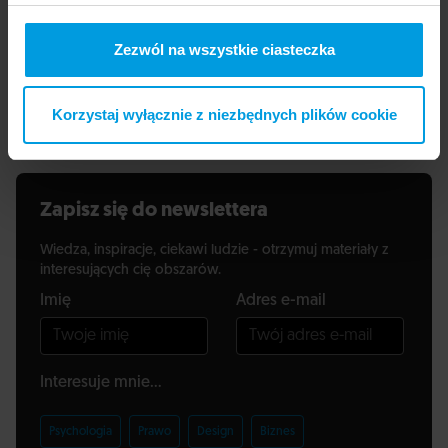
realizując projekty B+R w startupach oraz
współpracując jako konsultant z wieloma
Zezwól na wszystkie ciasteczka
firmami.
Zobacz biogram
na stronie Uniwersytetu SWPS
Korzystaj wyłącznie z niezbędnych plików cookie
Zapisz się do newslettera
Wiedza, inspiracje, ciekawi ludzie - otrzymuj materiały z
interesujących cię obszarów.
Imię
Adres e-mail
Interesuje mnie...
Psychologia
Prawo
Design
Biznes