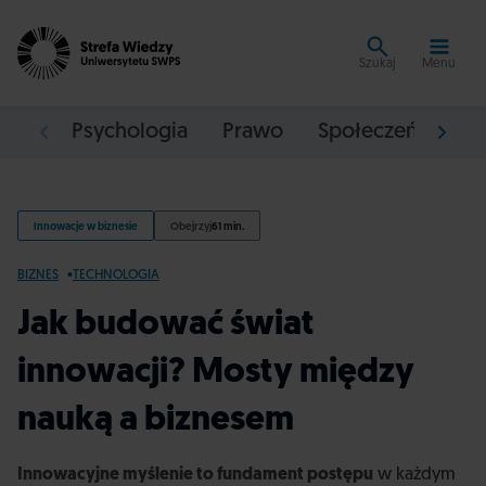
Szukaj
Menu
Psychologia
Prawo
Społeczeństwo
Innowacje w biznesie
Obejrzyj
61 min.
BIZNES
TECHNOLOGIA
Jak budować świat
innowacji? Mosty między
nauką a biznesem
Innowacyjne myślenie to fundament postępu
w każdym