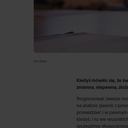
Fot. iStock
Kiedyś mówiło się, że św
zmienna, niepewna, złoż
Prognozować zawsze można
na analizie zjawisk z prz
przewidzieć i w pewnym s
kiedyś, i to we wszystki
szczególnie długookreso