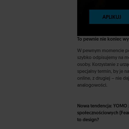
To pewnie nie koniec wy
W pewnym momencie podob
szybko odpisujemy na me
osoby. Korzystanie z urz
specjalny termin, by je n
online, z drugiej – nie d
analogowości.
Nowa tendencja: YOMO za
społecznościowych (Fear 
to design?