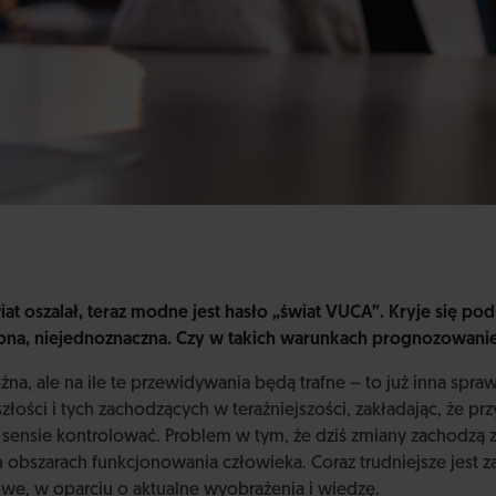
iat oszalał, teraz modne jest hasło „świat VUCA”. Kryje się po
ona, niejednoznaczna. Czy w takich warunkach prognozowanie
, ale na ile te przewidywania będą trafne – to już inna spra
eszłości i tych zachodzących w teraźniejszości, zakładając, że p
ensie kontrolować. Problem w tym, że dziś zmiany zachodzą zn
ch obszarach funkcjonowania człowieka. Coraz trudniejsze jest
we, w oparciu o aktualne wyobrażenia i wiedzę.