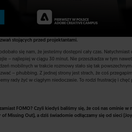
zwań stojących przed projektantami.
ało się nam, że jesteśmy dostępni cały czas. Natychmiast 
jle – najlepiej w ciągu 30 minut. Nie przeszkadza w tym nawe
ądzeń mobilnych w trakcie rozmowy stało się tak powszechnym 
azwać – phubbing. Z jednej strony jest strach, że coś przegapi
ajemy rady żyć w ciągłym niedoczasie. To rodzi frustrację i chę
miast FOMO? Czyli kiedyś baliśmy się, że coś nas ominie w
of Missing Out), a dziś świadomie odłączamy się od sieci (Joy