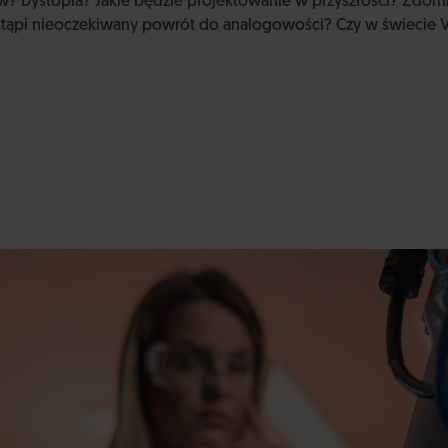
ów? Dystopia? Jakie będzie projektowanie w przyszłości? Zdom
tąpi nieoczekiwany powrót do analogowości? Czy w świecie 