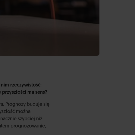
d nim rzeczywistość:
 przyszłości ma sens?
wa. Prognozy buduje się
rzyszłość można
acznie szybciej niż
 zatem prognozowanie,