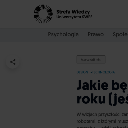
Psychologia
Prawo
Społe
Przeczytaj
7 min.
DESIGN
TECHNOLOGIA
Jakie b
roku (je
W wizjach przyszłości za
robotami, z którymi musz