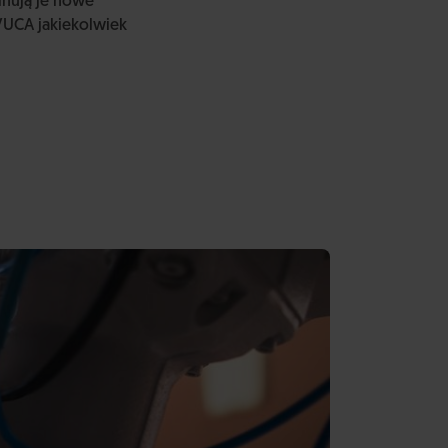
inują je nowe
VUCA jakiekolwiek