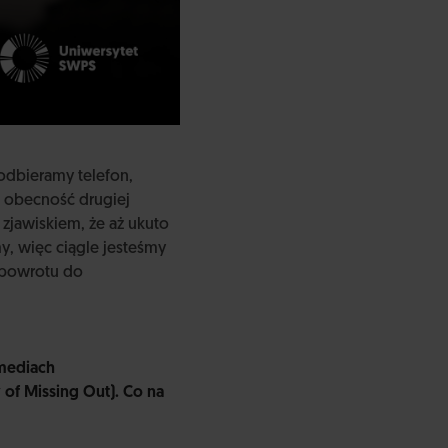
odbieramy telefon,
t obecność drugiej
zjawiskiem, że aż ukuto
my, więc ciągle jesteśmy
ć powrotu do
 mediach
 of Missing Out). Co na