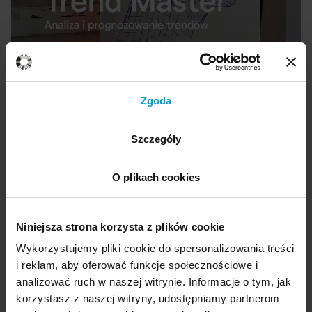
Zgoda
Ekspert
Szczegóły
O plikach cookies
Marcin Maciejewski
Strateg przyszłości. Pomaga organizacjom
Niniejsza strona korzysta z plików cookie
dostosować odpowiednie narzędzia w analizie
Wykorzystujemy pliki cookie do spersonalizowania treści
trendów i prognozowaniu wyzwań oraz
i reklam, aby oferować funkcje społecznościowe i
możliwości przyszłości. Prowadził projekty
analizować ruch w naszej witrynie. Informacje o tym, jak
badawczo-rozwojowe dla produktów i usług
korzystasz z naszej witryny, udostępniamy partnerom
budowanych w perspektywie