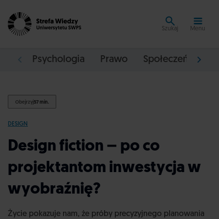
Szukaj
Menu
Psychologia
Prawo
Społeczeństwo
Obejrzyj
57 min.
DESIGN
Design fiction – po co
projektantom inwestycja w
wyobraźnię?
Życie pokazuje nam, że próby precyzyjnego planowania