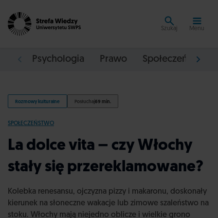
Szukaj
Menu
Psychologia
Prawo
Społeczeństwo
Rozmowy kulturalne
Posłuchaj
69 min.
SPOŁECZEŃSTWO
La dolce vita – czy Włochy
stały się przereklamowane?
Kolebka renesansu, ojczyzna pizzy i makaronu, doskonały
kierunek na słoneczne wakacje lub zimowe szaleństwo na
stoku. Włochy mają niejedno oblicze i wielkie grono