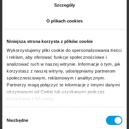
językowego wyrażania pojęć i złożonych
Szczegóły
relacji znaczeniowych oraz zmian językowych
z perspektywy funkcjonalno-kognitywnej,
O plikach cookies
szczególnie w semantycznym obszarze
kontrastu oraz w obrębie zjawisk związanych
z kategorią rodzaju gramatycznego
Niniejsza strona korzysta z plików cookie
i językowym kodowaniem informacji o płci.
Wykorzystujemy pliki cookie do spersonalizowania treści
Zobacz biogram
na stronie Uniwersytetu SWPS
i reklam, aby oferować funkcje społecznościowe i
analizować ruch w naszej witrynie. Informacje o tym, jak
korzystasz z naszej witryny, udostępniamy partnerom
społecznościowym, reklamowym i analitycznym.
Partnerzy mogą połączyć te informacje z innymi danymi
Magdalena Olek
otrzymanymi od Ciebie lub uzyskanymi podczas
korzystania z ich usług.
Jest miłośniczką włoskiego stylu i obywatelką
Odrzucenie plików cookie może uniemożliwić
świata. Jej ojczyzną jest Polska, gdzie się
korzystanie z niektórych funkcjonalności
Wybór
wychowała, w wieku 20 lat przeprowadziła się
oferowanych na naszej stronie, w tym m.in. z
Niezbędne
zgody
do Włoch. W 2016 r. otworzyła kanał na
formularzy.