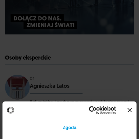
Osoby eksperckie
dr
Agnieszka Latos
Italianistka, językoznawczyni, wykładowczyni.
Jej zainteresowania naukowe obejmują
językoznawstwo teoretyczne i kontrastywne
(głównie języki romańskie i słowiańskie) oraz
Zgoda
akwizycję językową. Bada problematykę