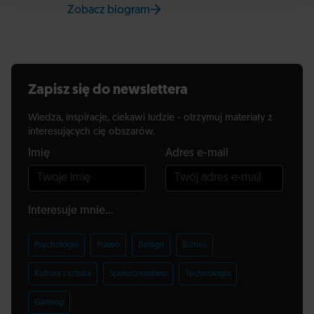
Zobacz biogram
na stronie Uniwersytetu SWPS
Zapisz się do newslettera
Wiedza, inspiracje, ciekawi ludzie - otrzymuj materiały z
interesujących cię obszarów.
Imię
Adres e-mail
Interesuje mnie...
Psychologia
Prawo
Design
Biznes
Kultura i sztuka
Społeczeństwo
Technologia
Gaming