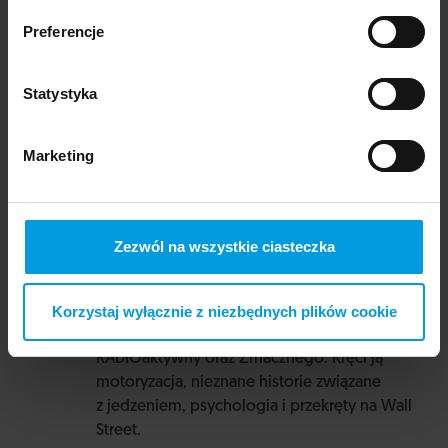
YouTube MISS MAGDULA, gdzie opowiada
o codziennym życiu we Włoszech, kulturze
Preferencje
i obyczajach – nie tylko z własnego punktu
widzenia, ale też z perspektywy innych Polek
Statystyka
mieszkających w różnych regionach Włoch.
Marketing
Prowadząca
Zezwól na wszystkie ciasteczka
Małgorzata Zmaczyńska
Korzystaj wyłącznie z niezbędnych plików cookie
Jej supermocą jest mówienie, nagrywała
podcasty, zanim to było modne – Podcast
RADIOaktywny oraz Zmacznego. Kręci ją
motoryzacja, nieznane historie związane
z jedzeniem, psychologia i przekręty na Wall
Street.