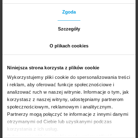
dr hab., prof. PWSFTViT
Zgoda
Krzysztof Pijarski
Szczegóły
Artysta posługujący się medium fotografii,
badacz. Profesor Szkoły Filmowej w Łodzi,
O plikach cookies
gdzie zainicjował i współprowadzi
Laboratorium Narracji Wizualnych – medialab
poświęcony współczesnym formom
Niniejsza strona korzysta z plików cookie
opowiadania, w którym kieruje Pracownią
Form Interaktywnych.
Wykorzystujemy pliki cookie do spersonalizowania treści
i reklam, aby oferować funkcje społecznościowe i
analizować ruch w naszej witrynie. Informacje o tym, jak
korzystasz z naszej witryny, udostępniamy partnerom
Prowadząca
społecznościowym, reklamowym i analitycznym.
Partnerzy mogą połączyć te informacje z innymi danymi
otrzymanymi od Ciebie lub uzyskanymi podczas
Agata Bisping
korzystania z ich usług.
Odrzucenie plików cookie może uniemożliwić