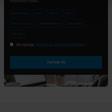
Interesuje mnie...
Psychologia
Prawo
Design
Biznes
Kultura i sztuka
Społeczeństwo
Technologia
Gaming
Akceptuję
regulamin usługi newsletter
.
*
Zapisuję się