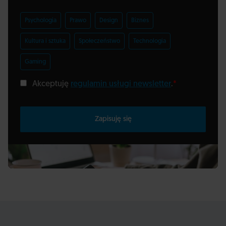
Psychologia
Prawo
Design
Biznes
Kultura i sztuka
Społeczeństwo
Technologia
Gaming
Akceptuję
regulamin usługi newsletter
.
*
Zapisuję się