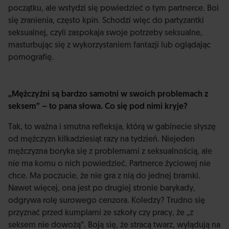
początku, ale wstydzi się powiedzieć o tym partnerce. Boi
się zranienia, często kpin. Schodzi więc do partyzantki
seksualnej, czyli zaspokaja swoje potrzeby seksualne,
masturbując się z wykorzystaniem fantazji lub oglądając
pornografię.
„Mężczyźni są bardzo samotni w swoich problemach z
seksem” – to pana słowa. Co się pod nimi kryje?
Tak, to ważna i smutna refleksja, którą w gabinecie słyszę
od mężczyzn kilkadziesiąt razy na tydzień. Niejeden
mężczyzna boryka się z problemami z seksualnością, ale
nie ma komu o nich powiedzieć. Partnerce życiowej nie
chce. Ma poczucie, że nie gra z nią do jednej bramki.
Nawet więcej, ona jest po drugiej stronie barykady,
odgrywa rolę surowego cenzora. Koledzy? Trudno się
przyznać przed kumplami ze szkoły czy pracy, że „z
seksem nie dowożą”. Boją się, że stracą twarz, wylądują na