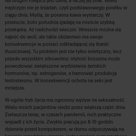
Na drugim miejscu jest dieta, a raczej jej brak. Wielu
mężczyzn nie je śniadań, czyli podstawowego posiłku w
ciągu dnia. Myślą, że poranna kawa wystarczy. W
przelocie, koło południa zjadają na mieście szybką
przekąskę. Aż nadchodzi wieczór. Wreszcie można się
najeść do woli, ale takie obżarstwo ma swoje
konsekwencje w postaci odkładającej się tkanki
tłuszczowej. Tu problem jest nie tylko estetyczny, lecz
przede wszystkim zdrowotny: otyłość brzuszna może
powodować zwiększone wydzielanie żeńskich
hormonów, np. estrogenów, a hamować produkcję
testosteronu. W konsekwencji ochota na seks jest
mniejsza.
W ogóle tryb życia ma ogromny wpływ na seksualność.
Wielu moich pacjentów siedzi przez większą część dnia.
Zwłaszcza teraz, w czasach pandemii, ruch praktyczne
wypadł z ich życia. Zwykle pracują po 8-10 godzin
dziennie przed komputerem, w domu odpoczywają na