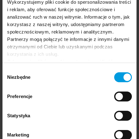
Wykorzystujemy pliki cookie do spersonalizowania treści
potem smutek, złość, żal. W seksuologii tak to nazywamy:
i reklam, aby oferować funkcje społecznościowe i
smutek po akcie. Ta emocja pojawia się, gdy seks jest w
analizować ruch w naszej witrynie. Informacje o tym, jak
niezgodzie z nami, naszymi potrzebami, oczekiwaniami,
korzystasz z naszej witryny, udostępniamy partnerom
upodobaniami.
społecznościowym, reklamowym i analitycznym.
Partnerzy mogą połączyć te informacje z innymi danymi
otrzymanymi od Ciebie lub uzyskanymi podczas
korzystania z ich usług.
Czytaj także:
Jak mężczyzna kocha kobietę
Odrzucenie plików cookie może uniemożliwić
korzystanie z niektórych funkcjonalności
Wybór
oferowanych na naszej stronie, w tym m.in. z
Niezbędne
zgody
formularzy.
W „Sztuce obsługi penisa” wspomina pan, że deficyty w
męskiej seksualności wynikają z braku kontaktu ze sobą.
Preferencje
Praca terapeutyczna powinna zacząć się od lepszego
poznania siebie?
Statystyka
Bez nawiązania kontaktu ze sobą trudno o sukces
psychoterapii. Innymi słowy, przychodzi mężczyzna do
Marketing
gabinetu seksuologa i mówi, że ma problemy z