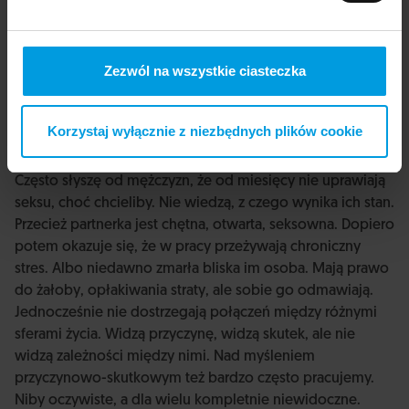
zaburzeniami erekcji. Jeśli on nie podzieli się swoim
doświadczeniem, nie opowie o swoich emocjach, to
prawdopodobnie terapia skończy się na niczym. Jak
Zezwól na wszystkie ciasteczka
ustalić diagnozę? Zgadywać, co jest rzeczywistym
problemem? To diagnoza jest matką terapii. Jaka
diagnoza, takie sposoby rozwiązania problemu.
Korzystaj wyłącznie z niezbędnych plików cookie
Seksualności nie da się naprawić zaocznie.
Często słyszę od mężczyzn, że od miesięcy nie uprawiają
seksu, choć chcieliby. Nie wiedzą, z czego wynika ich stan.
Przecież partnerka jest chętna, otwarta, seksowna. Dopiero
potem okazuje się, że w pracy przeżywają chroniczny
stres. Albo niedawno zmarła bliska im osoba. Mają prawo
do żałoby, opłakiwania straty, ale sobie go odmawiają.
Jednocześnie nie dostrzegają połączeń między różnymi
sferami życia. Widzą przyczynę, widzą skutek, ale nie
widzą zależności między nimi. Nad myśleniem
przyczynowo-skutkowym też bardzo często pracujemy.
Niby oczywiste, a dla wielu kompletnie niewidoczne.