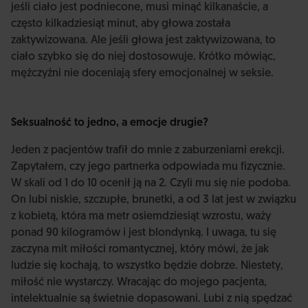
jeśli ciało jest podniecone, musi minąć kilkanaście, a
często kilkadziesiąt minut, aby głowa została
zaktywizowana. Ale jeśli głowa jest zaktywizowana, to
ciało szybko się do niej dostosowuje. Krótko mówiąc,
mężczyźni nie doceniają sfery emocjonalnej w seksie.
Seksualność to jedno, a emocje drugie?
Jeden z pacjentów trafił do mnie z zaburzeniami erekcji.
Zapytałem, czy jego partnerka odpowiada mu fizycznie.
W skali od 1 do 10 ocenił ją na 2. Czyli mu się nie podoba.
On lubi niskie, szczupłe, brunetki, a od 3 lat jest w związku
z kobietą, która ma metr osiemdziesiąt wzrostu, waży
ponad 90 kilogramów i jest blondynką. I uwaga, tu się
zaczyna mit miłości romantycznej, który mówi, że jak
ludzie się kochają, to wszystko będzie dobrze. Niestety,
miłość nie wystarczy. Wracając do mojego pacjenta,
intelektualnie są świetnie dopasowani. Lubi z nią spędzać