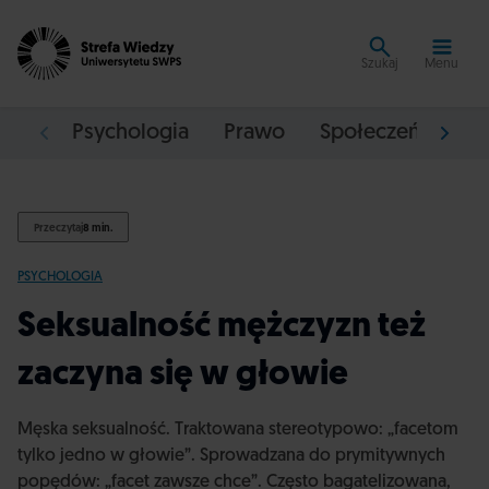
Szukaj
Menu
Psychologia
Prawo
Społeczeństwo
Przeczytaj
8 min.
PSYCHOLOGIA
Seksualność mężczyzn też
zaczyna się w głowie
Męska seksualność. Traktowana stereotypowo: „facetom
tylko jedno w głowie”. Sprowadzana do prymitywnych
popędów: „facet zawsze chce”. Często bagatelizowana,