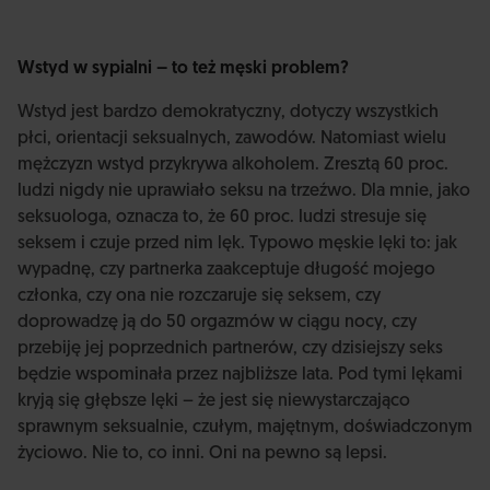
Wstyd w sypialni – to też męski problem?
Wstyd jest bardzo demokratyczny, dotyczy wszystkich
płci, orientacji seksualnych, zawodów. Natomiast wielu
mężczyzn wstyd przykrywa alkoholem. Zresztą 60 proc.
ludzi nigdy nie uprawiało seksu na trzeźwo. Dla mnie, jako
seksuologa, oznacza to, że 60 proc. ludzi stresuje się
seksem i czuje przed nim lęk. Typowo męskie lęki to: jak
wypadnę, czy partnerka zaakceptuje długość mojego
członka, czy ona nie rozczaruje się seksem, czy
doprowadzę ją do 50 orgazmów w ciągu nocy, czy
przebiję jej poprzednich partnerów, czy dzisiejszy seks
będzie wspominała przez najbliższe lata. Pod tymi lękami
kryją się głębsze lęki – że jest się niewystarczająco
sprawnym seksualnie, czułym, majętnym, doświadczonym
życiowo. Nie to, co inni. Oni na pewno są lepsi.