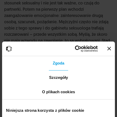
stosunek seksualny i nie jest tak ważne, co czują do
partnerki. Potem na pierwszy plan wchodzi
zaangażowanie emocjonalne: zainteresowanie drugą
osobą, szacunek, pożądanie. Mężczyźni często nie zdają
sobie z tego sprawy i do gabinetu seksuologa trafiają
rozczarowani – przede wszystkim sobą. Myślą, że skoro
nie mają wzwodu na zawołanie, to są wybrakowani. Stąd
już tylko krok do konfliktów małżeńskich czy partnerskich.
Zgoda
Cały problem w tym, że seksualność jest postrzegana
jako sfera życia odseparowana od pozostałych?
Szczegóły
Emocje i seksualność muszą być w harmonii. Wtedy
seksualność jest radosna i ekscytująca. Obydwie osoby
O plikach cookies
czują się nasycone po seksie. Często słyszę jednak w
gabinecie coś innego: ona wygląda jak miss Polski, gdy
idę z nią po mieście, wszyscy się oglądają, ale ja nie mam
Niniejsza strona korzysta z plików cookie
ochoty uprawiać z nią seksu. A jeśli już to robię, czuję