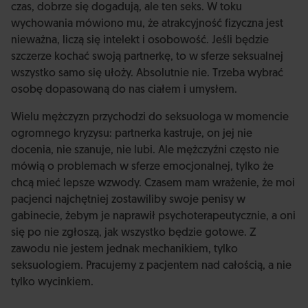
czas, dobrze się dogadują, ale ten seks. W toku
wychowania mówiono mu, że atrakcyjność fizyczna jest
nieważna, liczą się intelekt i osobowość. Jeśli będzie
szczerze kochać swoją partnerkę, to w sferze seksualnej
wszystko samo się ułoży. Absolutnie nie. Trzeba wybrać
osobę dopasowaną do nas ciałem i umysłem.
Wielu mężczyzn przychodzi do seksuologa w momencie
ogromnego kryzysu: partnerka kastruje, on jej nie
docenia, nie szanuje, nie lubi. Ale mężczyźni często nie
mówią o problemach w sferze emocjonalnej, tylko że
chcą mieć lepsze wzwody. Czasem mam wrażenie, że moi
pacjenci najchętniej zostawiliby swoje penisy w
gabinecie, żebym je naprawił psychoterapeutycznie, a oni
się po nie zgłoszą, jak wszystko będzie gotowe. Z
zawodu nie jestem jednak mechanikiem, tylko
seksuologiem. Pracujemy z pacjentem nad całością, a nie
tylko wycinkiem.