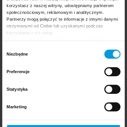
korzystasz z naszej witryny, udostępniamy partnerom
społecznościowym, reklamowym i analitycznym.
Partnerzy mogą połączyć te informacje z innymi danymi
otrzymanymi od Ciebie lub uzyskanymi podczas
SPOŁECZEŃSTWO
PSYCHOLOGIA
korzystania z ich usług.
Jak hormony płciowe wpływają na nasze życie,
Odrzucenie plików cookie może uniemożliwić
a nasze życie na hormony
korzystanie z niektórych funkcjonalności
Wybór
oferowanych na naszej stronie, w tym m.in. z
Niezbędne
zgody
formularzy.
Preferencje
Psychologia ewolucyjna
Statystyka
Marketing