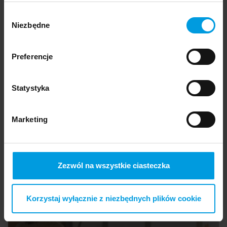
korzystanie z niektórych funkcjonalności
Wybór
oferowanych na naszej stronie, w tym m.in. z
Niezbędne
zgody
formularzy.
Preferencje
Statystyka
TECHNOLOGIA
PRAWO
Prawo zablokuje szybkie powstanie sieci 5G
Marketing
Zezwól na wszystkie ciasteczka
Korzystaj wyłącznie z niezbędnych plików cookie