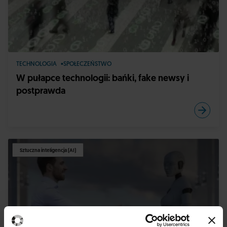
TECHNOLOGIA
SPOŁECZEŃSTWO
W pułapce technologii: bańki, fake newsy i
postprawda
Sztuczna inteligencja (AI)