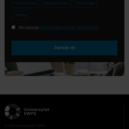
Kultura i sztuka
Społeczeństwo
Technologia
Gaming
Akceptuję
regulamin usługi newsletter
.
*
Zapisuję się
© 2025 Uniwersytet SWPS