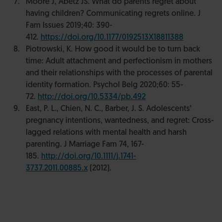
Moore J, Abetz JS. What do parents regret about
having children? Communicating regrets online. J
Fam Issues 2019;40: 390-
412.
https://doi.org/10.1177/0192513X18811388
Piotrowski, K. How good it would be to turn back
time: Adult attachment and perfectionism in mothers
and their relationships with the processes of parental
identity formation. Psychol Belg 2020;60: 55-
72.
http://doi.org/10.5334/pb.492
East, P. L., Chien, N. C., Barber, J. S. Adolescents’
pregnancy intentions, wantedness, and regret: Cross-
lagged relations with mental health and harsh
parenting. J Marriage Fam 74, 167-
185.
http://doi.org/10.1111/j.1741-
3737.2011.00885.x
(2012).