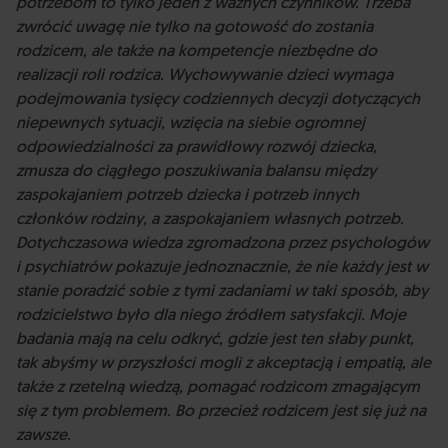
potrzebom to tylko jeden z ważnych czynników. Trzeba
zwrócić uwagę nie tylko na gotowość do zostania
rodzicem, ale także na kompetencje niezbędne do
realizacji roli rodzica. Wychowywanie dzieci wymaga
podejmowania tysięcy codziennych decyzji dotyczących
niepewnych sytuacji, wzięcia na siebie ogromnej
odpowiedzialności za prawidłowy rozwój dziecka,
zmusza do ciągłego poszukiwania balansu między
zaspokajaniem potrzeb dziecka i potrzeb innych
członków rodziny, a zaspokajaniem własnych potrzeb.
Dotychczasowa wiedza zgromadzona przez psychologów
i psychiatrów pokazuje jednoznacznie, że nie każdy jest w
stanie poradzić sobie z tymi zadaniami w taki sposób, aby
rodzicielstwo było dla niego źródłem satysfakcji. Moje
badania mają na celu odkryć, gdzie jest ten słaby punkt,
tak abyśmy w przyszłości mogli z akceptacją i empatią, ale
także z rzetelną wiedzą, pomagać rodzicom zmagającym
się z tym problemem. Bo przecież rodzicem jest się już na
zawsze.