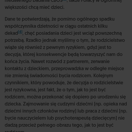
niedawnego badania CBOS
, także Polacy w ogromnej
większości chcą mieć dzieci.
Dane te potwierdzają, że pomimo ogólnego spadku
współczynnika dzietności w ciągu ostatnich kilku
[4]
dekad
, chęć posiadania dzieci jest wciąż powszechną
potrzebą. Rzadko jednak myślimy o tym, że rodzicielstwo
wiąże się również z pewnym ryzykiem, gdyż jest to
decyzja, której konsekwencje będą towarzyszyć nam do
końca życia. Nawet rozwód z partnerem, zerwanie
kontaktu z dzieckiem, przeprowadzka w odległe miejsce
nie zmienią świadomości bycia rodzicem. Kolejnym
czynnikiem, który powoduje, że decyzja o rodzicielstwie
jest ryzykowna, jest fakt, że o tym, jak to jest być
rodzicem, można przekonać się dopiero po urodzeniu się
dziecka. Zajmowanie się cudzymi dziećmi (np. opieka nad
dziećmi innych członków rodziny) lub praca z dziećmi (np.
bycie nauczycielem lub psychoterapeutą dziecięcym) nie
dadzą przecież pełnego obrazu tego, jak to jest być