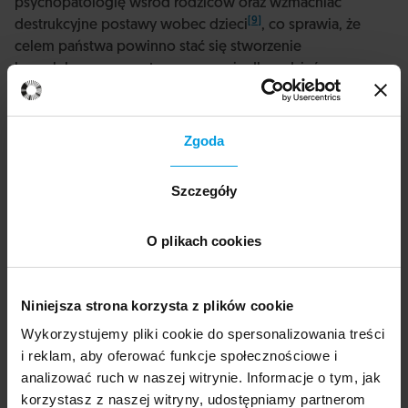
psychopatologię wśród rodziców oraz wzmacniać
[9]
destrukcyjne postawy wobec dzieci
, co sprawia, że
celem państwa powinno stać się stworzenie
kompleksowego systemu wsparcia dla rodziców,
zwłaszcza wychowujących małe dzieci.
Zgoda
Szczegóły
O plikach cookies
Niniejsza strona korzysta z plików cookie
Wykorzystujemy pliki cookie do spersonalizowania treści
i reklam, aby oferować funkcje społecznościowe i
analizować ruch w naszej witrynie. Informacje o tym, jak
korzystasz z naszej witryny, udostępniamy partnerom