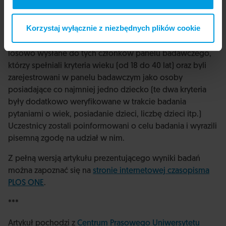
zrealizowane online. Wylosowane osoby otrzymały link,
który umożliwił im udział w badaniu opisanym jako
Korzystaj wyłącznie z niezbędnych plików cookie
projekt badawczy dotyczący dobrych i złych stron
rodzicielstwa. Zaproszenie do udziału w badaniu zostało
losowo wysłane do tych członków panelu badawczego,
którzy spełniali kryteria wieku (od 18 do 40 lat) oraz byli
zarejestrowani w panelu badawczym jako osoby
posiadające co najmniej jedno dziecko (te dwa kryteria
były dodatkowo weryfikowane w trakcie badania
pytaniami o wiek, posiadanie dzieci, liczbę dzieci itp.)
Uczestnicy zostali poinformowani o celu badania i wyrazili
pisemną zgodę na udział w nim.
Z pełną wersją artykułu prezentującego wyniki badań
można zapoznać się na
stronie internetowej czasopisma
PLOS ONE
.
***
Artykuł pochodzi z
Centrum Prasowego Uniwersytetu