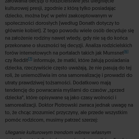
żałowania decyzji o rodzicielstwie jest ulegnięcie
kulturowej presji, zgodnie z którą tylko posiadając
dziecko, można być w pełni zaakceptowanym w
społeczności dorosłych (według Donath dotyczy to
głównie kobiet). Z tego powodu wiele osób decyduje się
na założenie rodziny nawet wtedy, gdy nie są do końca
przekonane o słuszności tej decyzji. Analiza rodzicielskich
[6]
forów internetowych na portalach takich jak Mumsnet
[7]
czy Reddit
informuje, że matki, które żałują posiadania
dziecka, rzeczywiście często uważają, że nie pasują do tej
roli, że uniemożliwia im ona samorealizację i prowadzi do
utraty prawdziwej tożsamości. Dodatkowo mają
tendencję do powracania myślami do czasów „sprzed
dziecka”, które opisywane są jako czasy wolności i
samorealizacji. Doktor Piotrowski zwraca jednak uwagę na
to, że chcąc zrozumieć przyczyny, ale przede wszystkim
pomóc rodzicom, musimy patrzeć szerzej:
Uleganie kulturowym trendom wbrew własnym