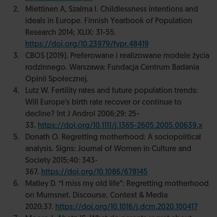
Miettinen A, Szalma I. Childlessness intentions and
ideals in Europe. Finnish Yearbook of Population
Research 2014; XLIX: 31-55.
https://doi.org/10.23979/fypr.48419
CBOS (2019). Preferowane i realizowane modele życia
rodzinnego. Warszawa: Fundacja Centrum Badania
Opinii Społecznej.
Lutz W. Fertility rates and future population trends:
Will Europe’s birth rate recover or continue to
decline? Int J Androl 2006;29: 25-
33.
https://doi.org/10.1111/j.1365-2605.2005.00639.x
Donath O. Regretting motherhood: A sociopolitical
analysis. Signs: Journal of Women in Culture and
Society 2015;40: 343-
367.
https://doi.org/10.1086/678145
Matley D. ‘‘I miss my old life”: Regretting motherhood
on Mumsnet. Discourse, Context & Media
2020;37.
https://doi.org/10.1016/j.dcm.2020.100417