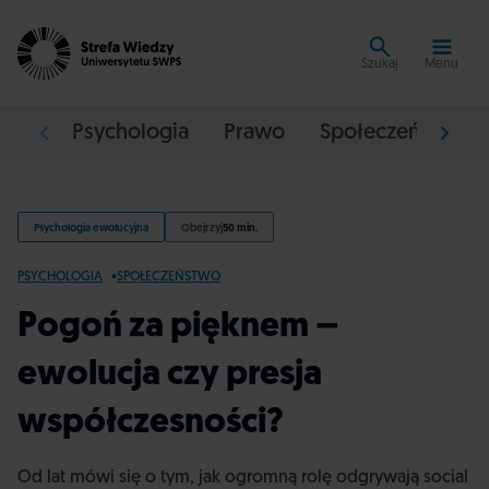
Szukaj
Menu
Psychologia
Prawo
Społeczeństwo
Psychologia ewolucyjna
Obejrzyj
50 min.
PSYCHOLOGIA
SPOŁECZEŃSTWO
Pogoń za pięknem –
ewolucja czy presja
współczesności?
Od lat mówi się o tym, jak ogromną rolę odgrywają social