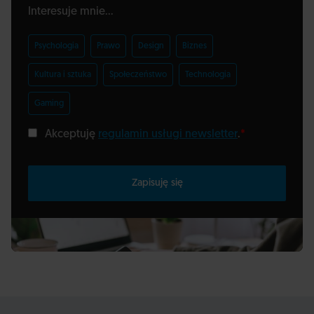
Interesuje mnie...
Psychologia
Prawo
Design
Biznes
Kultura i sztuka
Społeczeństwo
Technologia
Gaming
Akceptuję
regulamin usługi newsletter
.
*
Zapisuję się