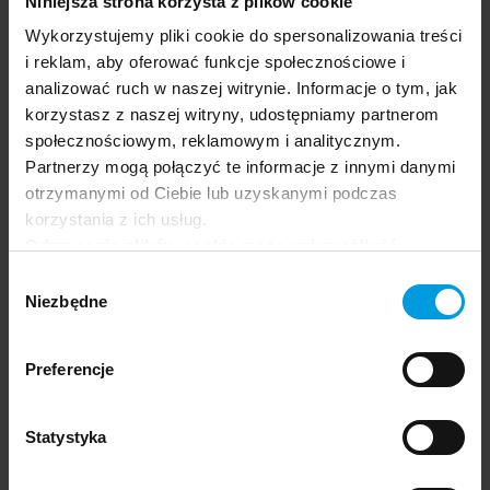
Niniejsza strona korzysta z plików cookie
Wykorzystujemy pliki cookie do spersonalizowania treści
dr
i reklam, aby oferować funkcje społecznościowe i
Marta Kowal
analizować ruch w naszej witrynie. Informacje o tym, jak
korzystasz z naszej witryny, udostępniamy partnerom
Psycholożka, adiunkta w IDN Being Human Lab
społecznościowym, reklamowym i analitycznym.
przy Instytucie Psychologii Uniwersytetu
Partnerzy mogą połączyć te informacje z innymi danymi
Wrocławskiego. Jej specjalizacją jest
otrzymanymi od Ciebie lub uzyskanymi podczas
psychologia ewolucyjna, a główne obszary
korzystania z ich usług.
badań obejmują: związki romantyczne,
Odrzucenie plików cookie może uniemożliwić
zachowania związane ze zwiększaniem
korzystanie z niektórych funkcjonalności
Wybór
atrakcyjności fizycznej oraz miłość
oferowanych na naszej stronie, w tym m.in. z
Niezbędne
zgody
romantyczną, szczególnie w ujęciu
formularzy.
międzykulturowym.
Preferencje
Statystyka
Prowadząca