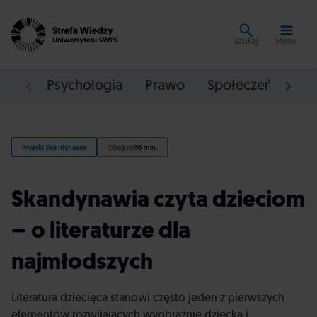
Szukaj
Menu
Psychologia
Prawo
Społeczeństwo
Projekt Skandynawia
Obejrzyj
56 min.
Skandynawia czyta dzieciom
– o literaturze dla
najmłodszych
Literatura dziecięca stanowi często jeden z pierwszych
elementów rozwijających wyobraźnię dziecka i