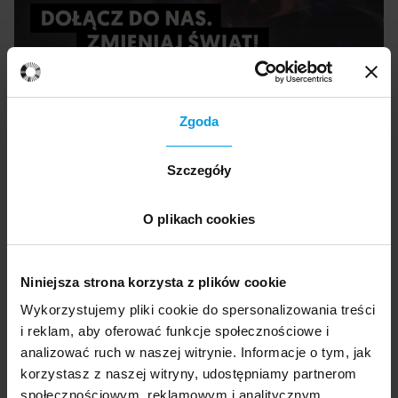
Zgoda
Ekspertka
Szczegóły
Agnieszka Stróżyk
O plikach cookies
Skandynawistka, tłumaczka literatury dla dzieci
i młodzieży, w obszarze jej zainteresowań
Niniejsza strona korzysta z plików cookie
znajduje się głównie książka obrazkowa,
Wykorzystujemy pliki cookie do spersonalizowania treści
zwłaszcza jej początki oraz szeroko rozumiana
i reklam, aby oferować funkcje społecznościowe i
kultura dziecięca. Na stałe współpracuje z
analizować ruch w naszej witrynie. Informacje o tym, jak
wydawnictwem Zakamarki, gdzie poza
korzystasz z naszej witryny, udostępniamy partnerom
działalnością przykładową zajmuje się również
społecznościowym, reklamowym i analitycznym.
redagowaniem tekstów.