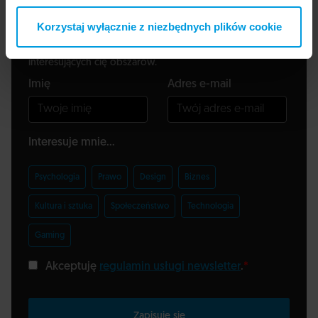
Zapisz się do newslettera
Korzystaj wyłącznie z niezbędnych plików cookie
Wiedza, inspiracje, ciekawi ludzie - otrzymuj materiały z
interesujących cię obszarów.
Imię
Adres e-mail
Interesuje mnie...
Psychologia
Prawo
Design
Biznes
Kultura i sztuka
Społeczeństwo
Technologia
Gaming
Akceptuję
regulamin usługi newsletter
.
*
Zapisuję się