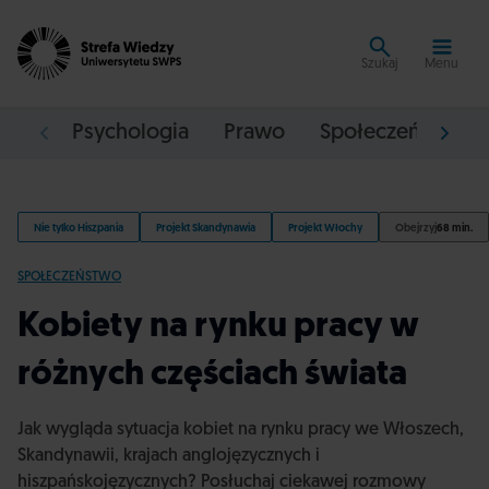
Szukaj
Menu
Psychologia
Prawo
Społeczeństwo
Nie tylko Hiszpania
Projekt Skandynawia
Projekt Włochy
Obejrzyj
68 min.
SPOŁECZEŃSTWO
Kobiety na rynku pracy w
różnych częściach świata
Jak wygląda sytuacja kobiet na rynku pracy we Włoszech,
Skandynawii, krajach anglojęzycznych i
hiszpańskojęzycznych? Posłuchaj ciekawej rozmowy