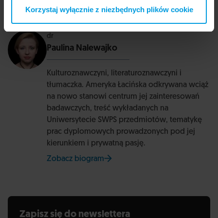
Prowadząca
Korzystaj wyłącznie z niezbędnych plików cookie
dr
Paulina Nalewajko
Kulturoznawczyni, literaturoznawczyni i
tłumaczka. Ameryka Łacińska odkrywana wciąż
na nowo stanowi centrum jej zainteresowań
badawczych, treść wykładanych na
Uniwersytecie SWPS przedmiotów, tematykę
prac dyplomowych prowadzonych pod jej
kierunkiem i prywatną pasję.
Zobacz biogram
na stronie Uniwersytetu SWPS
Zapisz się do newslettera