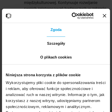
międzykulturowej. Kontynuuje rozwijanie
swoich zainteresowań badawczych w zakresie
XX-wiecznej poezji i prozy amerykańskiej,
kultury żydowskiej, studiów nad pamięcią oraz
komunikacji międzykulturowej, w kontekście
Zgoda
edukacji i działalności biznesowej.
Szczegóły
O plikach cookies
dr
Magdalena Domeradzka
Niniejsza strona korzysta z plików cookie
Wykorzystujemy pliki cookie do spersonalizowania treści
Filolożka szwedzka, językoznawczyni,
i reklam, aby oferować funkcje społecznościowe i
tłumaczka. Wykładowczyni i kierowniczka
analizować ruch w naszej witrynie. Informacje o tym, jak
Zakładu Skandynawistyki na Uniwersytecie
korzystasz z naszej witryny, udostępniamy partnerom
SWPS. W swoich badaniach zajmuje się m.in.
społecznościowym, reklamowym i analitycznym.
analizą dyskursu, zwłaszcza debatą polityczną i