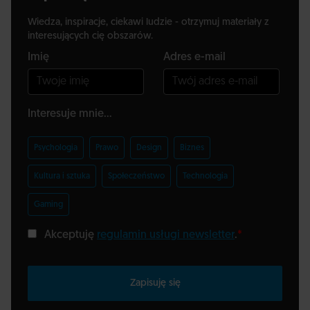
Wiedza, inspiracje, ciekawi ludzie - otrzymuj materiały z
interesujących cię obszarów.
Imię
Adres e-mail
Interesuje mnie...
Psychologia
Prawo
Design
Biznes
Kultura i sztuka
Społeczeństwo
Technologia
Gaming
Akceptuję
regulamin usługi newsletter
.
*
Zapisuję się