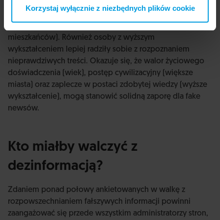
na nią mniej podatni. Jak wynika z badań, bardziej
Korzystaj wyłącznie z niezbędnych plików cookie
odporne na fałszywe przekazy są m.in. osoby starsze (55
lat i więcej) oraz mieszkańcy dużych miast (pow. 500 tys.
mieszkańców). Również osoby z wyższym
wykształceniem lepiej radziły sobie z rozpoznaniem
nieprawdziwych treści. Okazuje się, że walor życiowego
doświadczenia (wiek), postęp cywilizacyjny (większe
miasta) oraz zaplecze w postaci zdobytej wiedzy (wyższe
wykształcenie), mogą stanowić solidną zaporę dla fake
newsów.
Kto miałby walczyć z
dezinformacją?
Zdaniem ponad połowy ankietowanych w walkę z
rozpowszechnianiem fałszywych informacji powinni
zaangażować się przede wszystkim administratorzy stron,