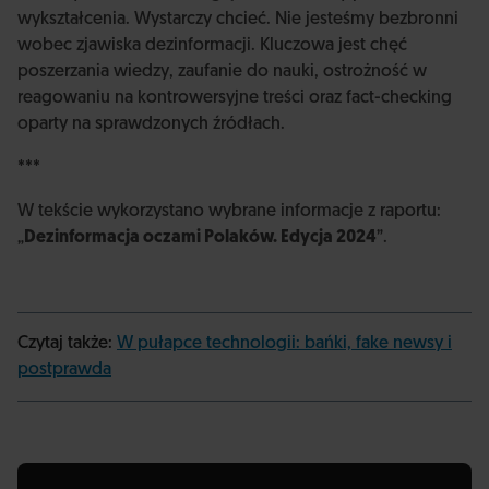
wykształcenia. Wystarczy chcieć. Nie jesteśmy bezbronni
wobec zjawiska dezinformacji. Kluczowa jest chęć
poszerzania wiedzy, zaufanie do nauki, ostrożność w
reagowaniu na kontrowersyjne treści oraz fact-checking
oparty na sprawdzonych źródłach.
***
W tekście wykorzystano wybrane informacje z raportu:
„
Dezinformacja oczami Polaków. Edycja 2024
”.
Czytaj także:
W pułapce technologii: bańki, fake newsy i
postprawda