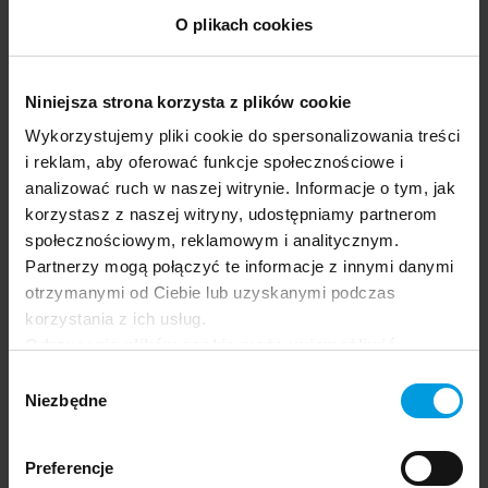
prawnej.
O plikach cookies
Niniejsza strona korzysta z plików cookie
Wykorzystujemy pliki cookie do spersonalizowania treści
Łukasz Bartosik
i reklam, aby oferować funkcje społecznościowe i
analizować ruch w naszej witrynie. Informacje o tym, jak
Prawnik i filozof, absolwent programu LL.M. in
korzystasz z naszej witryny, udostępniamy partnerom
American Law – podyplomowych studiów
społecznościowym, reklamowym i analitycznym.
prawniczych – na The Catholic University of
Partnerzy mogą połączyć te informacje z innymi danymi
America Columbus School of Law. Członek
otrzymanymi od Ciebie lub uzyskanymi podczas
rady naukowej czasopisma naukowego
korzystania z ich usług.
„Journal of Liberty and International Affairs”, a
Odrzucenie plików cookie może uniemożliwić
dawniej także tłumacz dla międzynarodowego
korzystanie z niektórych funkcjonalności
Wybór
słownika prawniczego „TransLegal World Law
oferowanych na naszej stronie, w tym m.in. z
Niezbędne
zgody
Dictionary”.
formularzy.
Preferencje