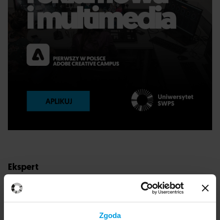
Ekspert
Witold Janiszewski
Zgoda