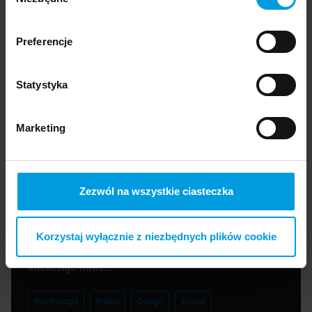
zgody
formularzy.
UXD na Uniwersytecie SWPS w Warszawie. W
wolnym czasie prowadzi bloga oraz kanał na
Preferencje
YouTube poświęcony nauce projektowania i
grafice – by Zebza.
Statystyka
Marketing
Zapisz się do newslettera
Wiedza, inspiracje, ciekawi ludzie - otrzymuj materiały z
interesujących cię obszarów.
Zezwól na wszystkie ciasteczka
Imię
Adres e-mail
Korzystaj wyłącznie z niezbędnych plików cookie
Interesuje mnie...
Psychologia
Prawo
Design
Biznes