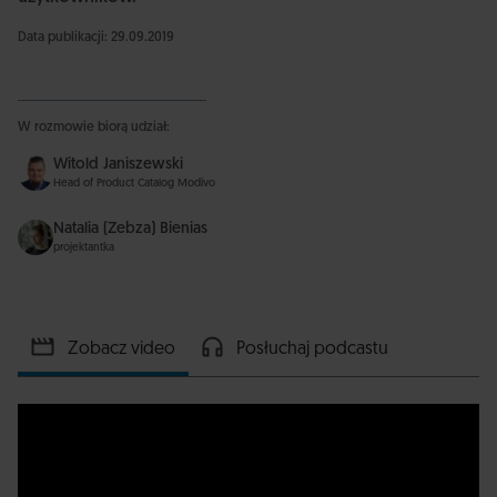
Data publikacji: 29.09.2019
W rozmowie biorą udział:
Witold Janiszewski
Head of Product Catalog Modivo
Natalia (Zebza) Bienias
projektantka
Zobacz video
Posłuchaj podcastu