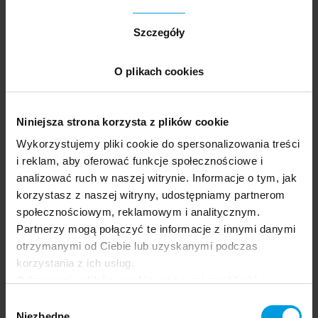
Absolwent psychologii na Uniwersytecie im.
Adama Mickiewicza w Poznaniu oraz studiów
Szczegóły
podyplomowych z zakresu zarządzania
projektami na Uniwersytecie Ekonomicznym w
O plikach cookies
Poznaniu. Specjalista UX, związany z e-
commerce i UX od wielu lat, obecnie zarządza
katalogiem produktów w Modivo.
Niniejsza strona korzysta z plików cookie
Zobacz biogram
na stronie Uniwersytetu SWPS
Wykorzystujemy pliki cookie do spersonalizowania treści
i reklam, aby oferować funkcje społecznościowe i
analizować ruch w naszej witrynie. Informacje o tym, jak
korzystasz z naszej witryny, udostępniamy partnerom
Prowadząca
społecznościowym, reklamowym i analitycznym.
Partnerzy mogą połączyć te informacje z innymi danymi
Natalia (Zebza) Bienias
otrzymanymi od Ciebie lub uzyskanymi podczas
korzystania z ich usług.
Odrzucenie plików cookie może uniemożliwić
Projektantka działająca w obszarze digital od
korzystanie z niektórych funkcjonalności
2008 roku, absolwentka grafiki na Polsko-
Wybór
oferowanych na naszej stronie, w tym m.in. z
Japońskiej Akademii Technik Komputerowych i
Niezbędne