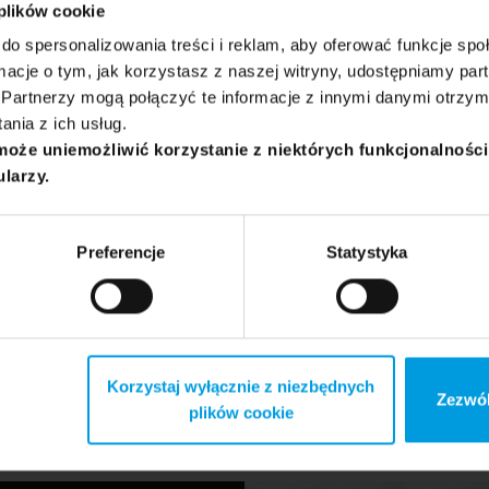
 plików cookie
becnie pracuje w Docplanner (ZnanyLekarz), a także szkoli i d
do spersonalizowania treści i reklam, aby oferować funkcje sp
wym korporacjom, agencjom, organizacjom sektora publiczne
ormacje o tym, jak korzystasz z naszej witryny, udostępniamy p
ch rozwoju.
Partnerzy mogą połączyć te informacje z innymi danymi otrzym
nia z ich usług.
może uniemożliwić korzystanie z niektórych funkcjonalnośc
ularzy.
Preferencje
Statystyka
ń
ędzi HRowych oraz czatbotów, która wierzy, że bez badań nie
żadna dobra usługa. Współpracowała z międzynarodowymi star
a obecnie pracuje jako UX Researcher w Vasco Electronics.
Korzystaj wyłącznie z niezbędnych
ram
na stronie Uniwersytetu SWPS
Zezwól
plików cookie