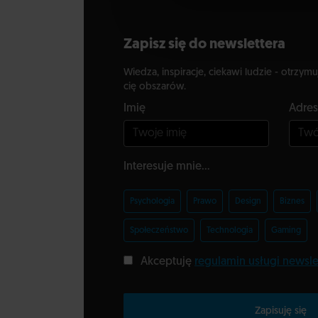
Zapisz się do newslettera
Wiedza, inspiracje, ciekawi ludzie - otrzymu
cię obszarów.
Imię
Adres
Interesuje mnie...
Psychologia
Prawo
Design
Biznes
Społeczeństwo
Technologia
Gaming
Akceptuję
regulamin usługi newsle
Zapisuję się