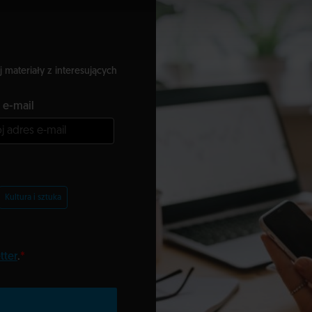
j materiały z interesujących
 e-mail
Kultura i sztuka
tter
.
*