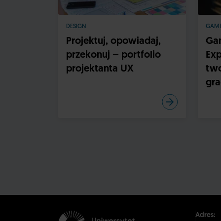
DESIGN
GAM
Projektuj, opowiadaj,
Gam
przekonuj – portfolio
Exp
projektanta UX
two
gr
Adres: