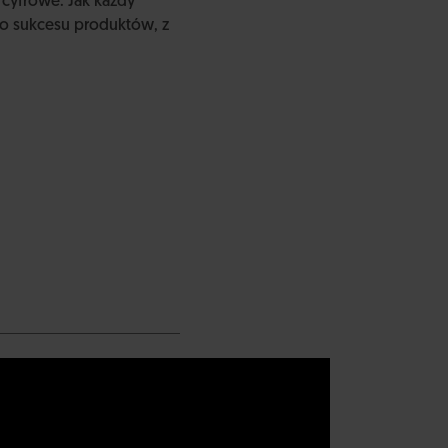
 cyfrowe. Jak każdy
ę do sukcesu produktów, z