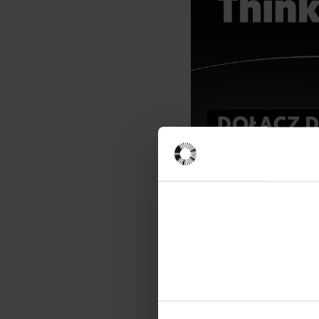
Ekspertka
Kalina Tyrk
Projektantka 