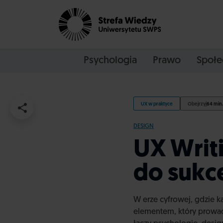
Psychologia
Prawo
Społe
UX w praktyce
Obejrzyj
64 min.
DESIGN
UX Writ
do sukc
W erze cyfrowej, gdzie ka
elementem, który prowadz