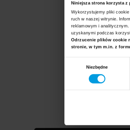
Niniejsza strona korzysta z
akademicka. O
Wykorzystujemy pliki cookie 
międzynarodo
ruch w naszej witrynie. Inf
różnych etapa
reklamowym i analitycznym. 
uzyskanymi podczas korzysta
Odrzucenie plików cookie 
stronie, w tym m.in. z form
Prowadząca
Wybór
Niezbędne
zgody
Anna Siero
Badaczka narz
produkt, ani 
edukacyjnej, 
Zobacz biog