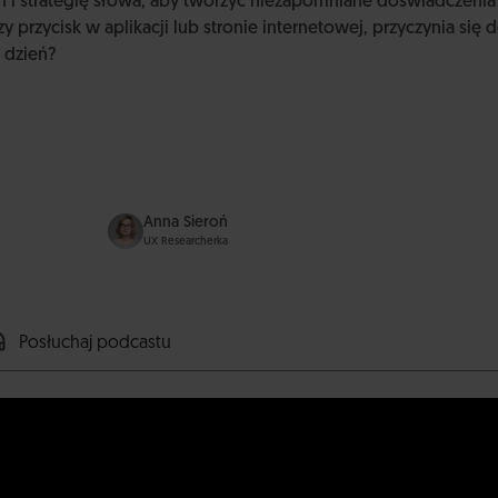
n i strategię słowa, aby tworzyć niezapomniane doświadczenia
czy przycisk w aplikacji lub stronie internetowej, przyczynia si
 dzień?
Anna Sieroń
UX Researcherka
Posłuchaj podcastu