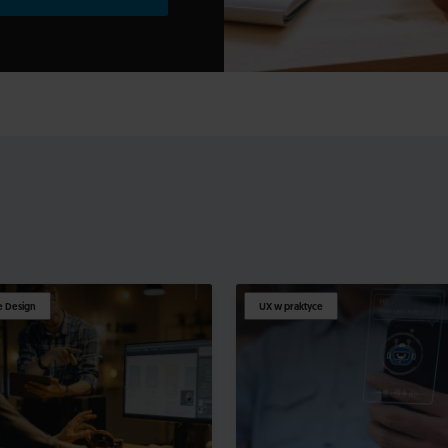
 Design
UX w praktyce