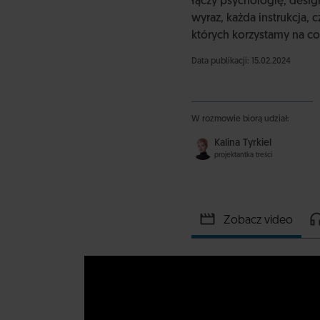
łączy psychologię, desig
wyraz, każda instrukcja, 
których korzystamy na co
Data publikacji: 15.02.2024
W rozmowie biorą udział:
Kalina Tyrkiel
projektantka treści
Zobacz video