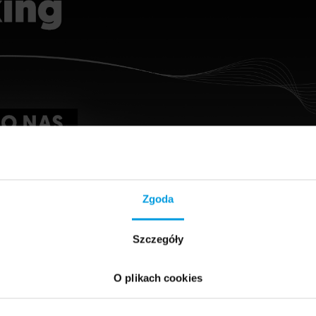
Zgoda
Szczegóły
iel
O plikach cookies
treści z zawodu, psycholożka z wykształcenia, trenerka UX writ