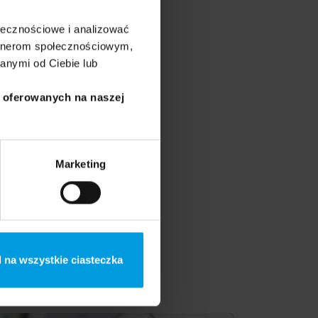
oradza
ołecznościowe i analizować
go i startupom na
artnerom społecznościowym,
anymi od Ciebie lub
i oferowanych na naszej
Marketing
 powstanie żaden dobry
tupami z branży
 na wszystkie ciasteczka