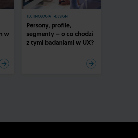
TECHNOLOGIA
DESIGN
DESIGN
Persony, profile,
Prosty j
h w
segmenty – o co chodzi
interfejs
z tymi badaniami w UX?