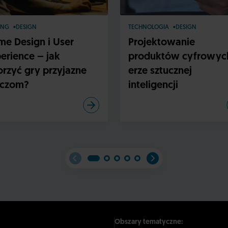
ING
DESIGN
TECHNOLOGIA
DESIGN
e Design i User
Projektowanie
erience – jak
produktów cyfrowyc
rzyć gry przyjazne
erze sztucznej
aczom?
inteligencji
Obszary tematyczne: