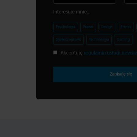
Interesuje mnie...
Psychologia
Prawo
Design
Biznes
Społeczeństwo
Technologia
Gaming
Akceptuję
regulamin usługi newsle
Zapisuję się