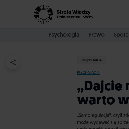
Psychologia
Prawo
Społe
Obejrzyj
43 min.
PSYCHOLOGIA
„Dajcie 
warto w
„Samoregulacja”, czyli z
może wydawać się sprzecz