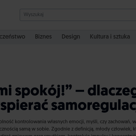
czeństwo
Biznes
Design
Kultura i sztuka
mi spokój!” – dlacze
spierać samoregulacj
dolność kontrolowania własnych emocji, myśli, czy zachowań, w
nością samą w sobie. Zgodnie z definicją, młody człowiek, kt