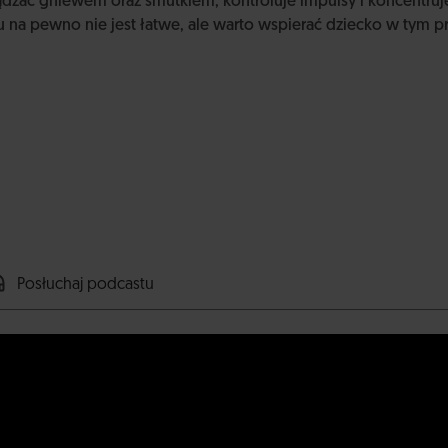
ządzać gniewem oraz smutkiem, kontroluje impulsy i koncentruje
u na pewno nie jest łatwe, ale warto wspierać dziecko w tym p
Posłuchaj podcastu