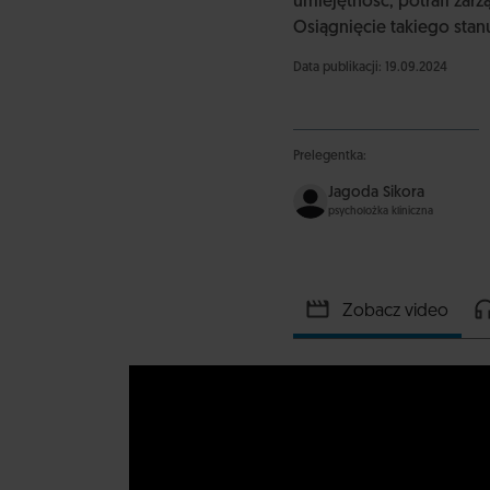
umiejętność, potrafi zar
Osiągnięcie takiego stan
Data publikacji: 19.09.2024
Prelegentka:
Jagoda Sikora
psycholożka kliniczna
Zobacz video