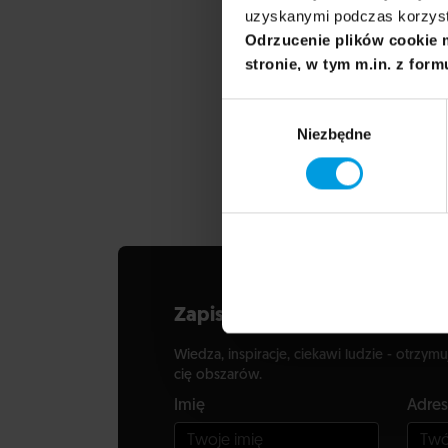
uzyskanymi podczas korzysta
Odrzucenie plików cookie 
dr
stronie, w tym m.in. z form
Jagoda Sik
Wybór
Specjalistka psy
Niezbędne
zgody
zdobywała na li
uzależnień, ob
Zapisz się do newslettera
Wiedza, inspiracje, ciekawi ludzie - otrzymu
cię obszarów.
Imię
Adres