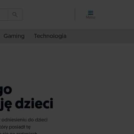
Menu
Gaming
Technologia
go
ę dzieci
 odniesieniu do dzieci
óry posiadł tę