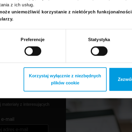
nia z ich usług.
może uniemożliwić korzystanie z niektórych funkcjonalnośc
ularzy.
ora
chologii klinicznej dzieci i młodzieży, facylitatorka metody samoregulac
Preferencje
Statystyka
cznych stażach klinicznych na oddziałach psychiatrycznych dzieci, od
ecnie kształci się w Ośrodku Szkoleń Systemowych w Krakowie.
Korzystaj wyłącznie z niezbędnych
Zezwól
plików cookie
j materiały z interesujących
 e-mail