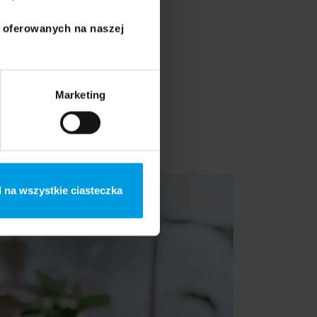
i oferowanych na naszej
ji (self-reg). Doświadczenie
Marketing
dziale dziennym i w ośrodku
 na wszystkie ciasteczka