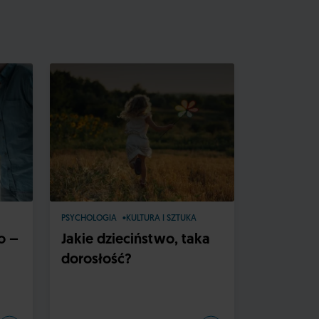
PSYCHOLOGIA
KULTURA I SZTUKA
SPOŁECZEŃS
o –
Jakie dzieciństwo, taka
Proble
dorosłość?
zachowa
dzieci i
techniki 