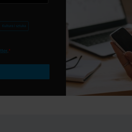
Kultura i sztuka
tter
.
*