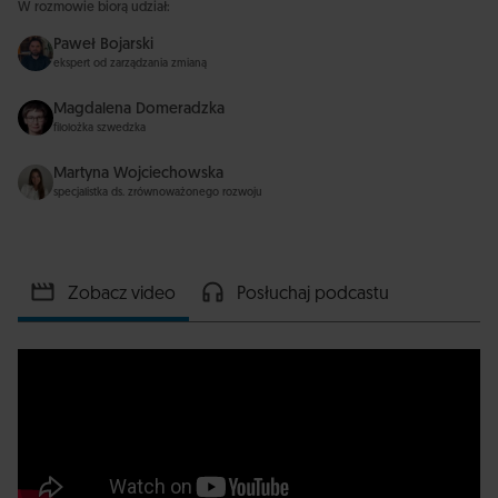
W rozmowie biorą udział:
Paweł Bojarski
ekspert od zarządzania zmianą
Magdalena Domeradzka
filolożka szwedzka
Martyna Wojciechowska
specjalistka ds. zrównoważonego rozwoju
Zobacz video
Posłuchaj podcastu