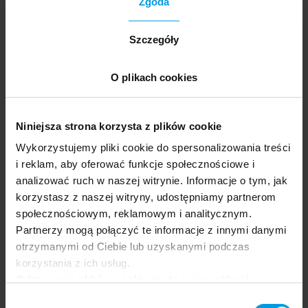
Zgoda
Szczegóły
Prowadzący
O plikach cookies
Paweł Bojarski
Niniejsza strona korzysta z plików cookie
Specjalista HR i ekspert od zarządzania zmianą.
Wykorzystujemy pliki cookie do spersonalizowania treści
Od kilkunastu lat zdobywa doświadczenie w
i reklam, aby oferować funkcje społecznościowe i
międzynarodowych firmach o różnorodnych
analizować ruch w naszej witrynie. Informacje o tym, jak
kulturach organizacyjnych takich jak Sygnity,
korzystasz z naszej witryny, udostępniamy partnerom
Skanska, ERGO, Avia Prime czy Volvo.
społecznościowym, reklamowym i analitycznym.
Partnerzy mogą połączyć te informacje z innymi danymi
otrzymanymi od Ciebie lub uzyskanymi podczas
korzystania z ich usług.
Osoby eksperckie
Odrzucenie plików cookie może uniemożliwić
korzystanie z niektórych funkcjonalności
Wybór