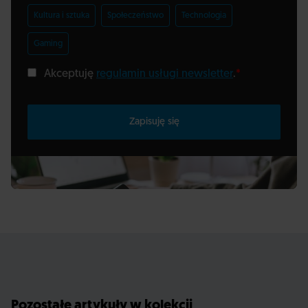
Kultura i sztuka
Społeczeństwo
Technologia
Gaming
Akceptuję
regulamin usługi newsletter
.
*
Zapisuję się
Pozostałe artykuły w kolekcji