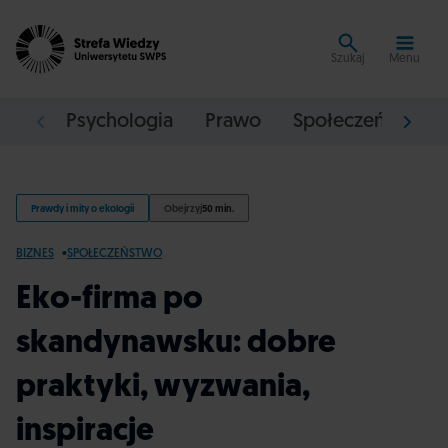
Szukaj
Menu
Psychologia
Prawo
Społeczeństwo
Prawdy i mity o ekologii
Obejrzyj
50 min.
BIZNES
SPOŁECZEŃSTWO
Eko-firma po
skandynawsku: dobre
praktyki, wyzwania,
inspiracje