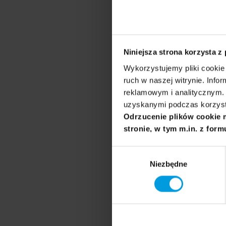
Osoby eksperckie
dr
Niniejsza strona korzysta z
Julia E. Wa
Wykorzystujemy pliki cookie 
ruch w naszej witrynie. Inf
Psycholożka, 
reklamowym i analitycznym. 
The Mind Insti
uzyskanymi podczas korzysta
studiów uważn
Odrzucenie plików cookie 
Zobacz biog
stronie, w tym m.in. z form
Wybór
Niezbędne
zgody
Agnieszka
Psycholożka, 
Terapii Syst