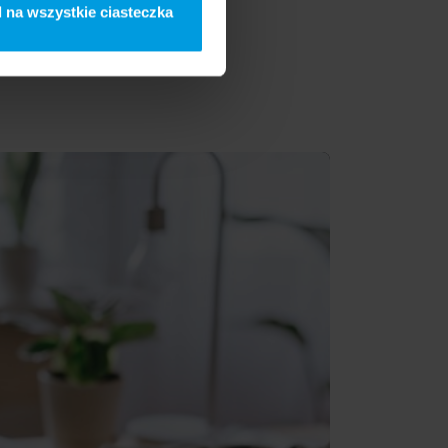
 na wszystkie ciasteczka
 - Compassion In