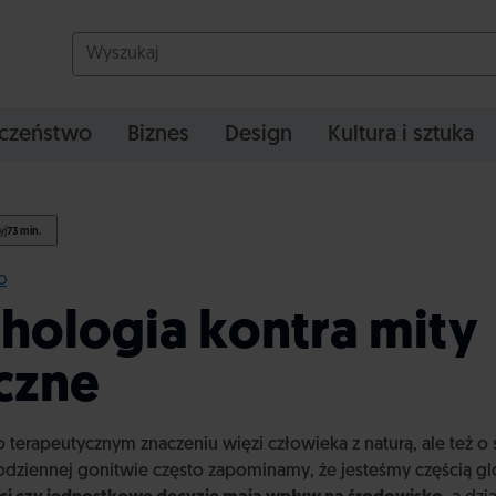
czeństwo
Biznes
Design
Kultura i sztuka
yj
73 min.
O
hologia kontra mity
czne
o terapeutycznym znaczeniu więzi człowieka z naturą, ale też o 
codziennej gonitwie często zapominamy, że jesteśmy częścią 