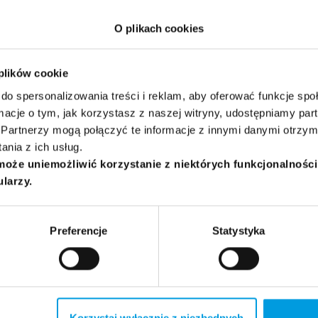
O plikach cookies
 plików cookie
hl
do spersonalizowania treści i reklam, aby oferować funkcje sp
ormacje o tym, jak korzystasz z naszej witryny, udostępniamy p
trenerka podejścia uważności i współczucia. Wykładowczyni, za
Partnerzy mogą połączyć te informacje z innymi danymi otrzym
tute
oraz
Polskiej Szkoły Uważności
, kierowniczka i pomysło
nia z ich usług.
ości i współczucia
na Uniwersytecie SWPS w Poznaniu oraz Kr
może uniemożliwić korzystanie z niektórych funkcjonalnośc
ram
na stronie Uniwersytetu SWPS
ularzy.
Preferencje
Statystyka
 Wołyńska
psychoterapeutka. Ukończyła kurs terapii systemowej w Wielk
emowej, podyplomowe Studia Uważności i Współczucia na Uniw
Korzystaj wyłącznie z niezbędnych