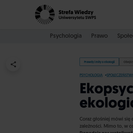
Psychologia
Prawo
Społe
Prawdy i mity o ekologii
Obejrz
PSYCHOLOGIA
SPOŁECZEŃSTW
Ekopsyc
ekologi
Coraz głośniej mówi się 
zależności. Mimo to, w 