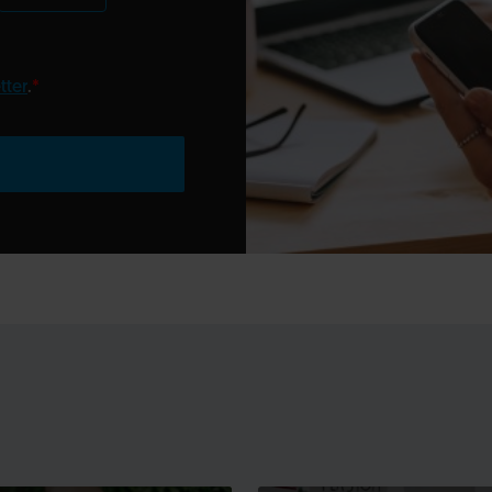
tter
.
*