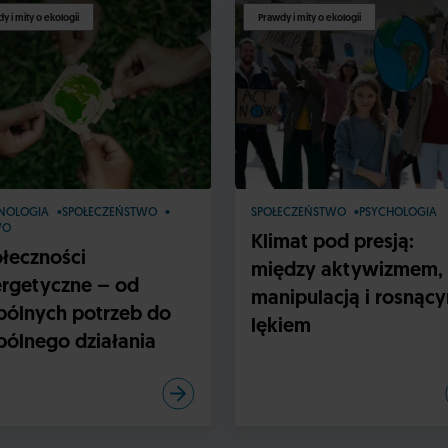
y i mity o ekologii
Prawdy i mity o ekologii
NOLOGIA
SPOŁECZEŃSTWO
SPOŁECZEŃSTWO
PSYCHOLOGIA
WO
Klimat pod presją:
łeczności
między aktywizmem,
rgetyczne – od
manipulacją i rosnąc
ólnych potrzeb do
lękiem
ólnego działania