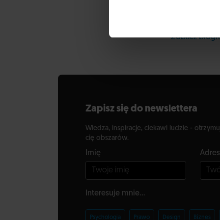
Poznaniu, ośm
Psychotherapy
Zobacz biog
Zapisz się do newslettera
Wiedza, inspiracje, ciekawi ludzie - otrzymu
cię obszarów.
Imię
Adres
Interesuje mnie...
Psychologia
Prawo
Design
Biznes