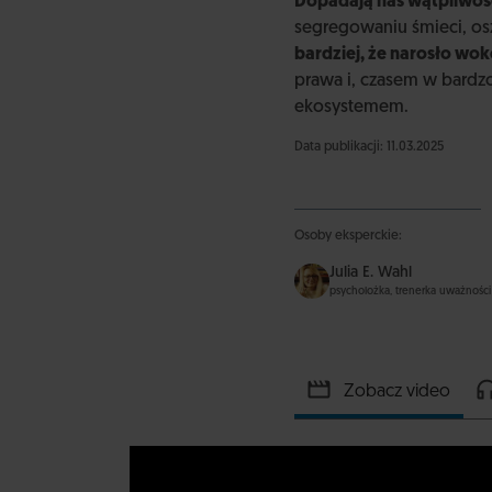
Dopadają nas wątpliwoś
segregowaniu śmieci, os
bardziej, że narosło wo
prawa i, czasem w bardz
ekosystemem.
Data publikacji: 11.03.2025
Osoby eksperckie:
Julia E. Wahl
psycholożka, trenerka uważności
Zobacz video