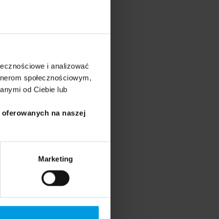
ołecznościowe i analizować
artnerom społecznościowym,
łożycielka i dyrektorka
anymi od Ciebie lub
dawczyni podyplomowych
akowie.
i oferowanych na naszej
Marketing
opolskim Towarzystwie
ersytecie SWPS w