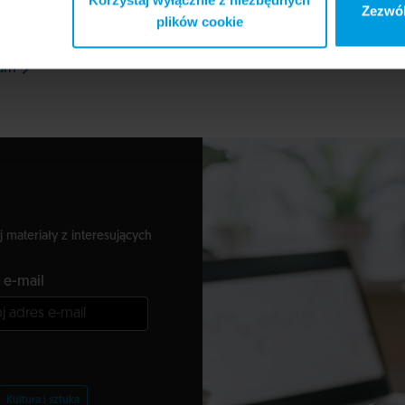
Zezwól
iomiesięczny międzynarodowy kurs dla terapeutów SCIP - Self
plików cookie
, a także – roczne Szkolenie z Ekoterapii.
ram
na stronie Uniwersytetu SWPS
j materiały z interesujących
 e-mail
Kultura i sztuka