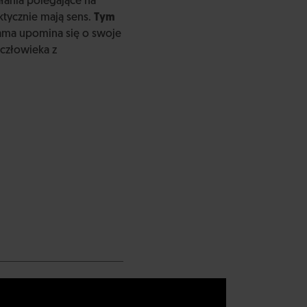
iałania polegające na
tycznie mają sens.
Tym
ama upomina się o swoje
człowieka z