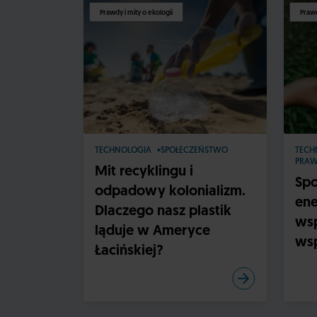
Prawdy i mity o ekologii
Prawd
TECHNOLOGIA
SPOŁECZEŃSTWO
TECH
PRA
Mit recyklingu i
Spo
odpadowy kolonializm.
ene
Dlaczego nasz plastik
wsp
ląduje w Ameryce
wsp
Łacińskiej?