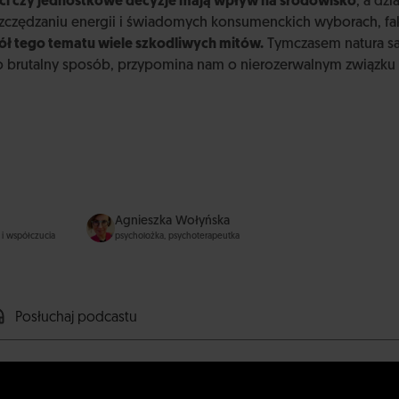
ci czy jednostkowe decyzje mają wpływ na środowisko
, a dz
zczędzaniu energii i świadomych konsumenckich wyborach, fak
kół tego tematu wiele szkodliwych mitów.
Tymczasem natura s
o brutalny sposób, przypomina nam o nierozerwalnym związku 
Agnieszka Wołyńska
 i współczucia
psycholożka, psychoterapeutka
Posłuchaj podcastu