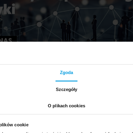
Zgoda
Szczegóły
sińska
O plikach cookies
ka, literaturoznawczyni, tłumaczka literatury pięknej. Zajmuje się liter
ultura Szwecji: zwyczaje i obyczaje, mentalność mieszkańców.
 plików cookie
ram
na stronie Uniwersytetu SWPS