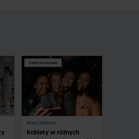
Projekt Skandynawia
Projekt Skandy
SPOŁECZEŃSTWO
SPOŁECZEŃS
cy
Kobiety w różnych
U źródła