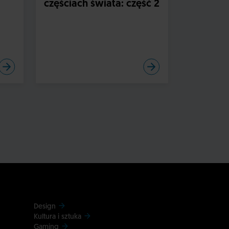
częściach świata: część 2
ze średn
Skandyn
Design
Kultura i sztuka
Gaming