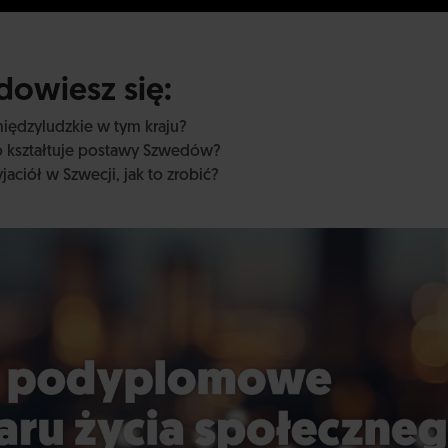
owiesz się:
międzyludzkie w tym kraju?
o kształtuje postawy Szwedów?
aciół w Szwecji, jak to zrobić?