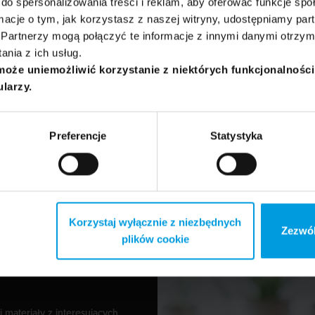
do spersonalizowania treści i reklam, aby oferować funkcje sp
ormacje o tym, jak korzystasz z naszej witryny, udostępniamy p
Partnerzy mogą połączyć te informacje z innymi danymi otrzym
nia z ich usług.
może uniemożliwić korzystanie z niektórych funkcjonalnośc
ularzy.
Preferencje
Statystyka
nauczyciel, filolog szwedzki i literaturoznawca. Na co dzień zw
órego przygotowuje programy muzyczne, a także podcasty poś
twom Skandynawii.
Korzystaj wyłącznie z niezbędnych
Zezwól
plików cookie
j materiały z interesujących