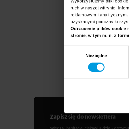
Wykorzystujemy pliki cookie 
ruch w naszej witrynie. Inf
reklamowym i analitycznym. 
uzyskanymi podczas korzysta
Prowadzący
Odrzucenie plików cookie 
stronie, w tym m.in. z form
Jan Janczy
Wybór
Niezbędne
zgody
Dziennikarz, 
Świat, dla kt
i społeczeńs
Zapisz się do newslettera
Wiedza, inspiracje, ciekawi ludzie - otrzymu