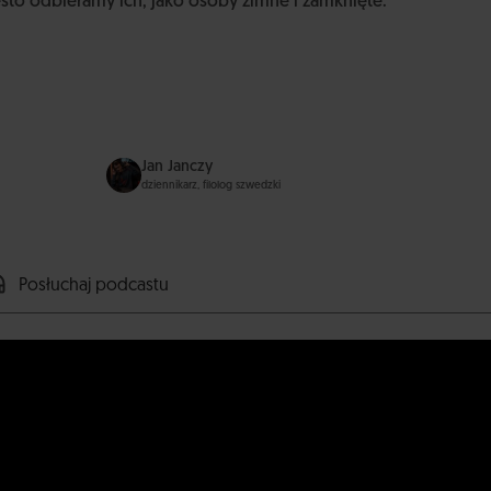
sto odbieramy ich, jako osoby zimne i zamknięte.
Jan Janczy
dziennikarz, filolog szwedzki
Posłuchaj podcastu