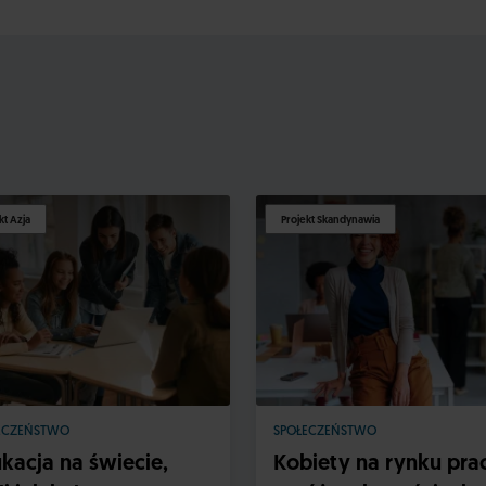
kt Azja
Projekt Skandynawia
ECZEŃSTWO
SPOŁECZEŃSTWO
kacja na świecie,
Kobiety na rynku pra