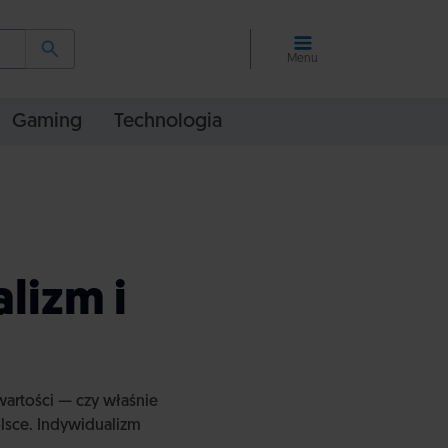
Menu
Gaming
Technologia
lizm i
artości — czy właśnie
olsce. Indywidualizm