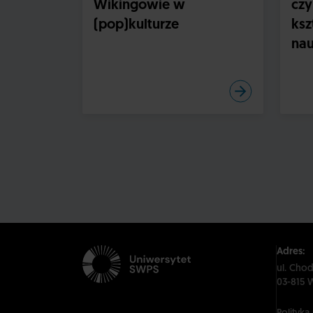
Wikingowie w
czy
(pop)kulturze
ksz
nau
Adres:
ul. Cho
03-815 