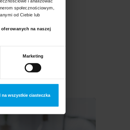
ołecznościowe i analizować
artnerom społecznościowym,
anymi od Ciebie lub
i oferowanych na naszej
Marketing
iązany z Radiem Nowy
więcone muzyce, kulturze
 na wszystkie ciasteczka