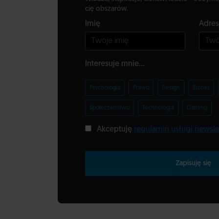
cię obszarów.
Imię
Adres
Interesuje mnie...
Psychologia
Prawo
Design
Biznes
Społeczeństwo
Technologia
Gaming
Akceptuję
regulamin usługi newsle
Zapisuję się