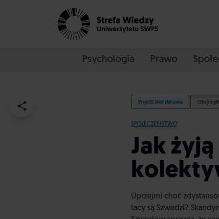
Psychologia
Prawo
Społe
Projekt Skandynawia
Obejrzyj
6
SPOŁECZEŃSTWO
Jak żyją
kolekt
Uprzejmi choć zdystanso
tacy są Szwedzi? Skandyn