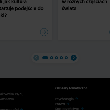
li jak kultura
w różnych częściach
tałtuje podejście do
świata
ki?
Obszary tematyczne:
dakowska 19/31,
Warszawa
Psychologia
Prawo
Społeczeństwo