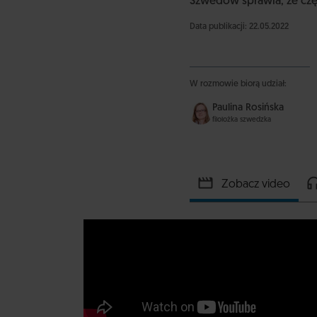
Szwedów sprawia, że czę
Data publikacji: 22.05.2022
W rozmowie biorą udział:
Paulina Rosińska
filolożka szwedzka
Zobacz video