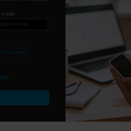
 e-mail
Kultura i sztuka
tter
.
*