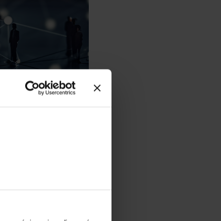
aturą szwedzką, szczególnie