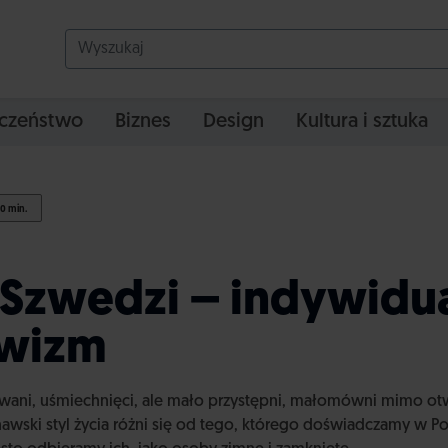
czeństwo
Biznes
Design
Kultura i sztuka
0 min.
 Szwedzi – indywidua
ywizm
wani, uśmiechnięci, ale mało przystępni, małomówni mimo otw
awski styl życia różni się od tego, którego doświadczamy w P