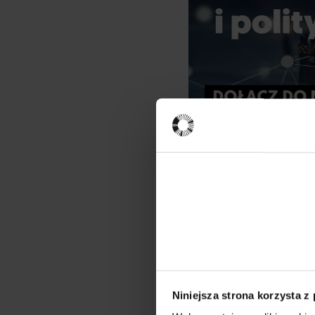
Ekspertka
Paulina Ro
Filolożka szwedz
interesuje ją k
Niniejsza strona korzysta z
Zobacz biog