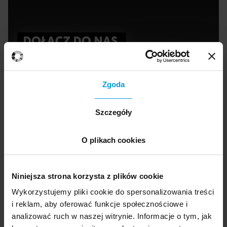
Zgoda
Prowadząca
Szczegóły
O plikach cookies
Agata Bisping
Strateg przyszłości, praktyk i trener
Niniejsza strona korzysta z plików cookie
kreatywności związana z Obserwatorium
Wykorzystujemy pliki cookie do spersonalizowania treści
Trendów dla Kultury KBF. Przekształca trendy i
i reklam, aby oferować funkcje społecznościowe i
badania w strategie działania dla firm,
analizować ruch w naszej witrynie. Informacje o tym, jak
organizacji i instytucji takich jak ING, 10Clouds,