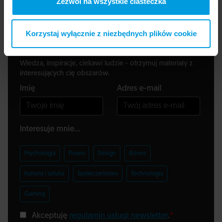
Zezwól na wszystkie ciasteczka
Korzystaj wyłącznie z niezbędnych plików cookie
Zapisz się do newslettera
Wiedza, inspiracje, ciekawi ludzie - otrzymuj materiały z
interesujących cię obszarów.
Imię
Adres e-mail
Interesuje mnie...
Psychologia
Prawo
Design
Biznes
Kultura i sztuka
Społeczeństwo
Technologia
Gaming
Akceptuję
regulamin usługi newsletter
.
*