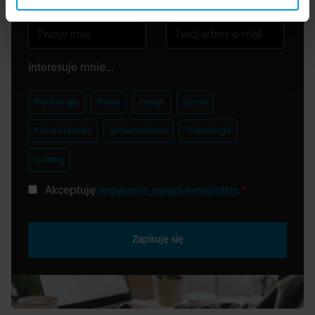
Imię
Adres e-mail
Interesuje mnie...
Psychologia
Prawo
Design
Biznes
Kultura i sztuka
Społeczeństwo
Technologia
Gaming
Akceptuję
regulamin usługi newsletter
.
*
Zapisuję się