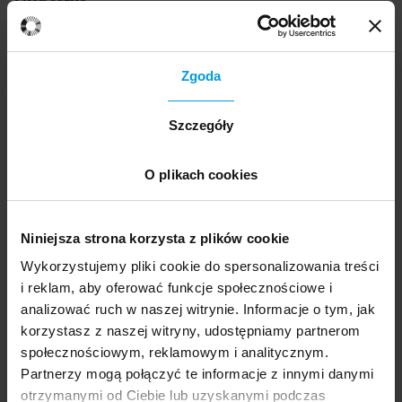
Ekspertka
dr
Zgoda
Agnieszka Jacobson-Cielecka
Szczegóły
Dyrektorka programowa i współautorka
programu nauczania School of Form, dziekan
O plikach cookies
Wydziału Projektowania Uniwersytetu SWPS.
Kuratorka licznych wystaw polskiego designu
m.in. unPolished, Polska Folk, Materia Prima,
Niniejsza strona korzysta z plików cookie
prezentowanych na najważniejszych
festiwalach designu w Europie, a także w
Wykorzystujemy pliki cookie do spersonalizowania treści
muzeach designu.
i reklam, aby oferować funkcje społecznościowe i
analizować ruch w naszej witrynie. Informacje o tym, jak
Zobacz biogram
na stronie Uniwersytetu SWPS
korzystasz z naszej witryny, udostępniamy partnerom
społecznościowym, reklamowym i analitycznym.
Partnerzy mogą połączyć te informacje z innymi danymi
Prowadząca
otrzymanymi od Ciebie lub uzyskanymi podczas