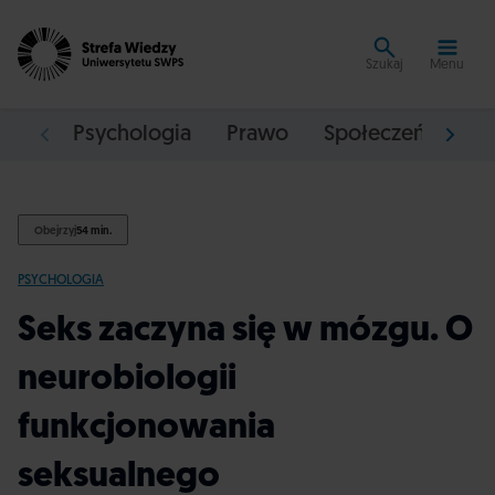
Szukaj
Menu
Psychologia
Prawo
Społeczeństwo
Obejrzyj
54 min.
PSYCHOLOGIA
Seks zaczyna się w mózgu. O
neurobiologii
funkcjonowania
seksualnego