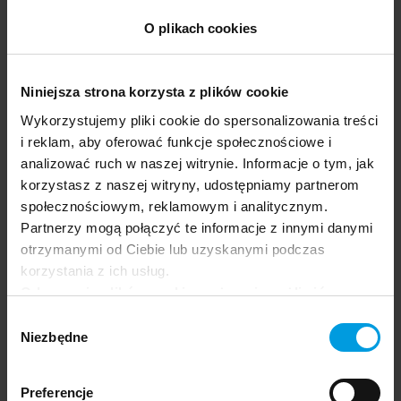
O plikach cookies
Niniejsza strona korzysta z plików cookie
Prelegentka
Wykorzystujemy pliki cookie do spersonalizowania treści
i reklam, aby oferować funkcje społecznościowe i
dr
analizować ruch w naszej witrynie. Informacje o tym, jak
Marta Janus
korzystasz z naszej witryny, udostępniamy partnerom
społecznościowym, reklamowym i analitycznym.
Partnerzy mogą połączyć te informacje z innymi danymi
Psycholożka, psychoterapeutka, ukończyła
otrzymanymi od Ciebie lub uzyskanymi podczas
studia podyplomowe w zakresie seksuologii
korzystania z ich usług.
klinicznej, a także studia doktoranckie w
Odrzucenie plików cookie może uniemożliwić
Warszawskim Uniwersytecie Medycznym. Jej
korzystanie z niektórych funkcjonalności
rozprawa doktorska dotyczyła funkcjonowania
Wybór
oferowanych na naszej stronie, w tym m.in. z
seksualnego osób z zaburzeniami nastroju.
Niezbędne
zgody
formularzy.
Preferencje