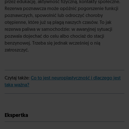
przez edukację, aktywność fizyczną, kontakty społeczne.
Rezerwa poznawcza może opóźnić pogorszenie funkcji
poznawczych, spowolnić lub odroczyć choroby
otępienne, które już są plagą naszych czasów. To jak
rezerwa paliwa w samochodzie: w awaryjnej sytuacji
pozwala dojechać do celu albo chociaż do stacji
benzynowej. Trzeba się jednak wcześniej o nią
zatroszczyć.
Czytaj także:
Co to jest neuroplastyczność i dlaczego jest
taka ważna?
Ekspertka