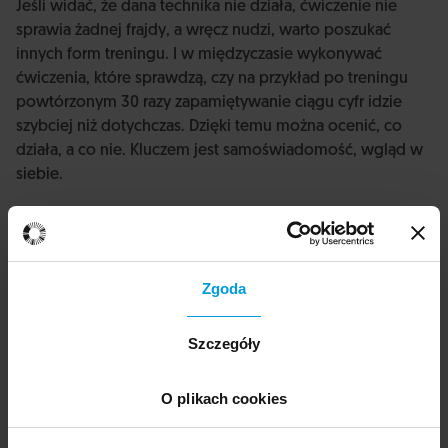
Jeśli widać, że dana technika nie działa, ćwiczenie nie
sprawia żadnej frajdy, a wręcz nudzi, warto poszukać
innych form treningu. I w międzyczasie wykonywać
ćwiczenia, które sprawdzą, czy na przykład po treningu
powtórzonym 30 razy zapamiętywanie ciągu cyfr idzie
szybciej niż dotychczas. Dzięki temu można ocenić, co
działa, a co nie. Kluczem jest samoświadomość, wgląd w
siebie.
Wyobraźmy sobie osobę, która w pracy próbuje
skoncentrować się na zadaniach, ale ciągle coś ją
Zgoda
rozprasza: a to telefony, a to koledzy i koleżanki z biura.
Jak w takiej sytuacji można popracować nad koncentracją
i uwagą?
Szczegóły
Tu pomocne mogą być techniki związane z mindfulness.
O plikach cookies
Warto poćwiczyć bycie tu i teraz, zastanowić się, jakie w
danym momencie są priorytety: życie towarzyskie czy