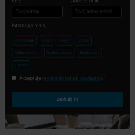
Imię
Adres e-mail
Interesuje mnie...
Psychologia
Prawo
Design
Biznes
Kultura i sztuka
Społeczeństwo
Technologia
Gaming
Akceptuję
regulamin usługi newsletter
.
*
Zapisuję się