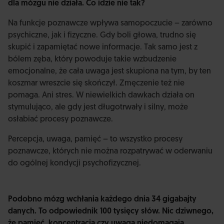
dla mózgu nie działa. Co idzie nie tak?
Na funkcje poznawcze wpływa samopoczucie – zarówno
psychiczne, jak i fizyczne. Gdy boli głowa, trudno się
skupić i zapamiętać nowe informacje. Tak samo jest z
bólem zęba, który powoduje takie wzbudzenie
emocjonalne, że cała uwaga jest skupiona na tym, by ten
koszmar wreszcie się skończył. Zmęczenie też nie
pomaga. Ani stres. W niewielkich dawkach działa on
stymulująco, ale gdy jest długotrwały i silny, może
osłabiać procesy poznawcze.
Percepcja, uwaga, pamięć – to wszystko procesy
poznawcze, których nie można rozpatrywać w oderwaniu
do ogólnej kondycji psychofizycznej.
Podobno mózg wchłania każdego dnia 34 gigabajty
danych. To odpowiednik 100 tysięcy słów. Nic dziwnego,
że pamięć, koncentracja czy uwaga niedomagają.