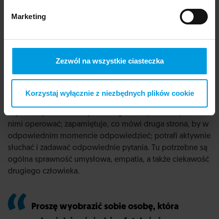
sprawność poznawczą. Podobnie jak edukacja, czytanie
Marketing
książek, gry planszowe, praca wymagająca nakładów
umysłowych.
Zachowaniu sprawności umysłowej sprzyja też aktywność
Zezwól na wszystkie ciasteczka
społeczna. Rozmowy, współpraca, wspólne
podejmowanie decyzji, dyskusje, wymiana myśli i
spostrzeżeń, negocjacje – to wszystko ćwiczy procesy
Korzystaj wyłącznie z niezbędnych plików cookie
poznawcze. Na przykład skuteczny negocjator
najważniejsze informacje ma w głowie, potrafi szybko
nimi operować; zapamiętuje, co mówi druga strona, by w
odpowiednim momencie odpowiedzieć; potrafi aktywnie
słuchać i zadawać odpowiednie pytania. Tu potrzebne są
ogólna sprawność umysłowa, empatia, a także ciekawość
drugiego człowieka.
Proszę wyobrazić sobie osobę, która