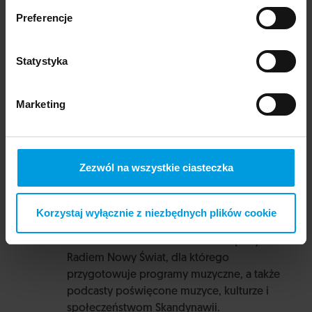
szwedzka) i Uniwersytetu Warszawskiego
Preferencje
(kulturoznawstwo, studia europejskie). Jako
lektor i tłumacz współpracował m.in.
z Ambasadą Szwecji i Międzynarodowymi
Statystyka
Targami Książki w Warszawie.
Marketing
Prowadzący
Zezwól na wszystkie ciasteczka
Jan Janczy
Korzystaj wyłącznie z niezbędnych plików cookie
Dziennikarz, nauczyciel, filolog szwedzki i
literaturoznawca. Na co dzień związany z
Radiem Nowy Świat, dla którego
przygotowuje programy muzyczne, a także
podcasty poświęcone muzyce, kulturze i
społeczeństwom Skandynawii.