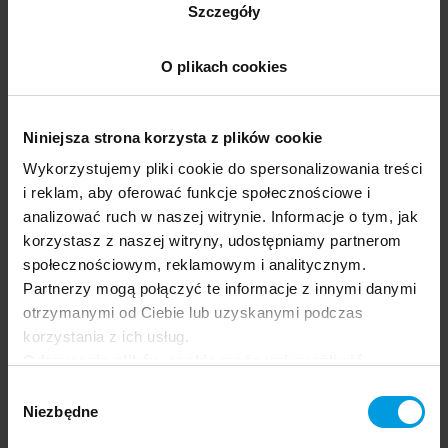
Szczegóły
Natalia Mazur-Rodak
O plikach cookies
Skandynawistka, filolożka norweska,
studiowała na Uniwersytecie Gdańskim i na
Uniwersytecie w Tromsø, zwanym Norweskim
Niniejsza strona korzysta z plików cookie
Uniwersytetem Arktycznym. Nauczycielka
Wykorzystujemy pliki cookie do spersonalizowania treści
języka norweskiego i kultury norweskiej z
i reklam, aby oferować funkcje społecznościowe i
ponad 10-letnim stażem.
analizować ruch w naszej witrynie. Informacje o tym, jak
Zobacz biogram
na stronie Uniwersytetu SWPS
korzystasz z naszej witryny, udostępniamy partnerom
społecznościowym, reklamowym i analitycznym.
Partnerzy mogą połączyć te informacje z innymi danymi
otrzymanymi od Ciebie lub uzyskanymi podczas
korzystania z ich usług.
Piotr Wierzbicki
Odrzucenie plików cookie może uniemożliwić
korzystanie z niektórych funkcjonalności
Wybór
oferowanych na naszej stronie, w tym m.in. z
Niezbędne
Pasjonat języka, kuchni i kultury,
zgody
formularzy.
absolwent Uniwersytetu SWPS (filologia