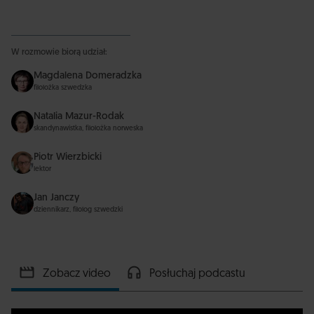
W rozmowie biorą udział:
Magdalena Domeradzka
filolożka szwedzka
Natalia Mazur-Rodak
skandynawistka, filolożka norweska
Piotr Wierzbicki
lektor
Jan Janczy
dziennikarz, filolog szwedzki
Zobacz video
Posłuchaj podcastu