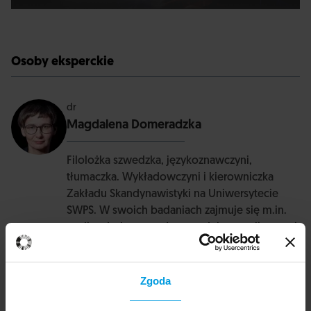
Osoby eksperckie
dr
Magdalena Domeradzka
Filolożka szwedzka, językoznawczyni,
tłumaczka. Wykładowczyni i kierowniczka
Zakładu Skandynawistyki na Uniwersytecie
SWPS. W swoich badaniach zajmuje się m.in.
analizą dyskursu, zwłaszcza debatą polityczną i
publiczną oraz humanistyką środowiskową.
Zgoda