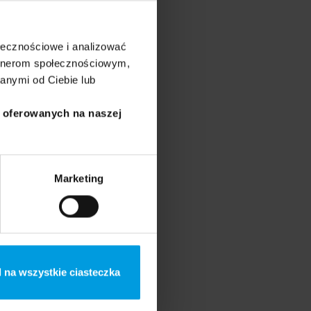
ainteresowań znajduje się
ołecznościowe i analizować
tura dziecięca. Na stałe
artnerom społecznościowym,
dową zajmuje się również
anymi od Ciebie lub
i oferowanych na naszej
Marketing
iązany z Radiem Nowy
więcone muzyce, kulturze
 na wszystkie ciasteczka