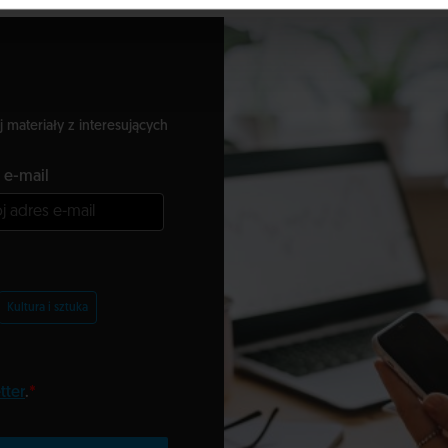
j materiały z interesujących
 e-mail
Kultura i sztuka
tter
.
*