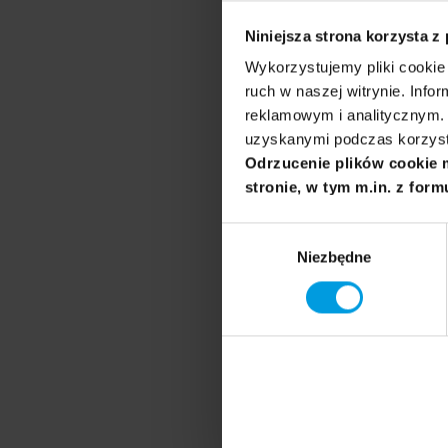
Niniejsza strona korzysta z
Skandynawistka
Wykorzystujemy pliki cookie 
głównie książ
ruch w naszej witrynie. Inf
współpracuje 
reklamowym i analitycznym. 
redagowaniem
uzyskanymi podczas korzysta
Odrzucenie plików cookie 
stronie, w tym m.in. z form
Prowadzący
Wybór
Niezbędne
zgody
Jan Janczy
Dziennikarz, 
Świat, dla kt
i społeczeńs