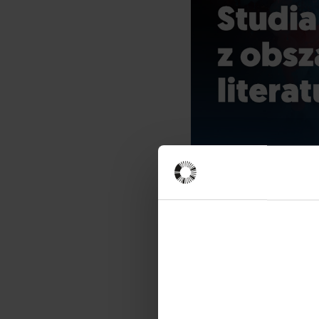
Ekspertka
Agnieszka 