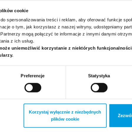
 plików cookie
, tłumaczka literatury dla dzieci i młodzieży, w obszarze jej z
do spersonalizowania treści i reklam, aby oferować funkcje sp
ka obrazkowa, zwłaszcza jej początki oraz szeroko rozumiana kul
ormacje o tym, jak korzystasz z naszej witryny, udostępniamy p
z wydawnictwem Zakamarki, gdzie poza działalnością przykła
Partnerzy mogą połączyć te informacje z innymi danymi otrzym
 tekstów.
nia z ich usług.
może uniemożliwić korzystanie z niektórych funkcjonalnośc
ularzy.
Preferencje
Statystyka
nauczyciel, filolog szwedzki i literaturoznawca. Na co dzień zw
órego przygotowuje programy muzyczne, a także podcasty poś
Korzystaj wyłącznie z niezbędnych
twom Skandynawii.
Zezwól
plików cookie