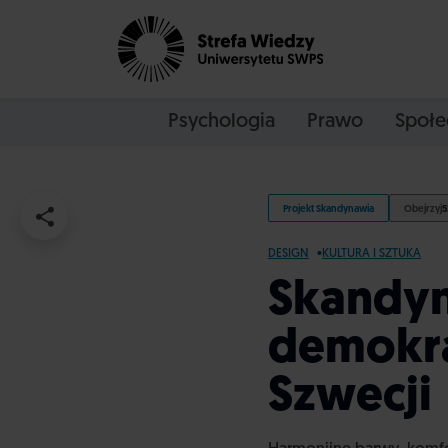
Psychologia
Prawo
Społe
Projekt Skandynawia
Obejrzyj
5
DESIGN
KULTURA I SZTUKA
Skandyn
demokra
Szwecji