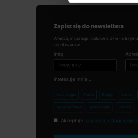
Zapisz się do newslettera
Wiedza, inspiracje, ciekawi ludzie - otrzymu
cię obszarów.
Imię
Adres
Interesuje mnie...
Psychologia
Prawo
Design
Biznes
Społeczeństwo
Technologia
Gaming
Akceptuję
regulamin usługi newsle