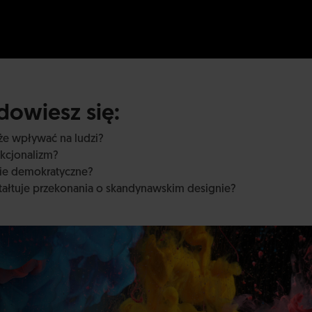
owiesz się:
że wpływać na ludzi?
nkcjonalizm?
nie demokratyczne?
ztałtuje przekonania o skandynawskim designie?