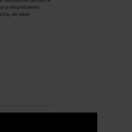
ki nieustannie zachwyca
styl w ekspresowym
czną, ale także