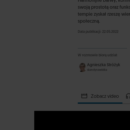
Harmonijne barwy, komfo
swoją prostotą oraz fun
tempie zyskał rzeszę wier
społeczną.
Data publikacji: 22.05.2022
W rozmowie biorą udział:
Agnieszka Stróżyk
skandynawistka
Zobacz video