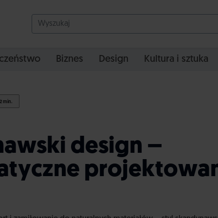
czeństwo
Biznes
Design
Kultura i sztuka
2 min.
awski design –
tyczne projektowan