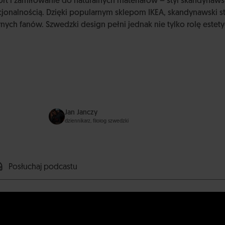
rt i zamiłowanie do naturalnych materiałów – styl skandynaws
kcjonalnością. Dzięki popularnym sklepom IKEA, skandynawski 
nych fanów. Szwedzki design pełni jednak nie tylko rolę estety
Jan Janczy
dziennikarz, filolog szwedzki
Posłuchaj podcastu