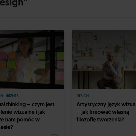
Design”
GN
BIZNES
DESIGN
ual thinking – czym jest
Artystyczny język wizua
lenie wizualne i jak
– jak kreować własną
e nam pomóc w
filozofię tworzenia?
nesie?