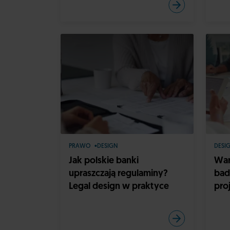
PRAWO
DESIGN
DESI
Jak polskie banki
War
upraszczają regulaminy?
bad
Legal design w praktyce
pro