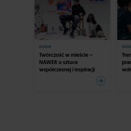
DESIGN
DESI
Twórczość w mieście –
Tre
NAWER o sztuce
pra
współczesnej i inspiracji
wdr