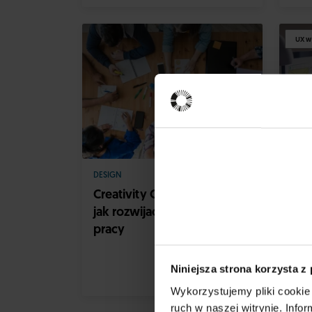
UX w
DESIGN
TECH
Creativity Consultant, czyli
Per
jak rozwijać kreatywność w
– o
pracy
bad
Niniejsza strona korzysta z
Wykorzystujemy pliki cookie 
ruch w naszej witrynie. Inf