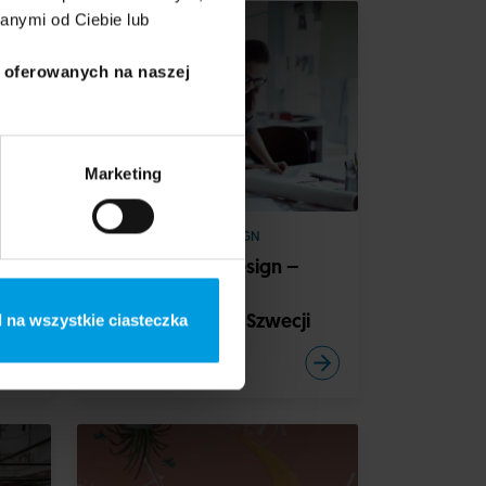
anymi od Ciebie lub
Projekt Skandynawia
i oferowanych na naszej
Marketing
KULTURA I SZTUKA
DESIGN
ką
Skandynawski design –
demokratyczne
 na wszystkie ciasteczka
projektowanie w Szwecji