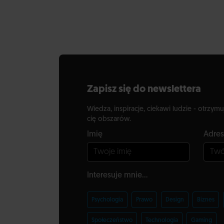
Zapisz się do newslettera
Wiedza, inspiracje, ciekawi ludzie - otrzymu
cię obszarów.
Imię
Adres
Interesuje mnie...
Psychologia
Prawo
Design
Biznes
Społeczeństwo
Technologia
Gaming