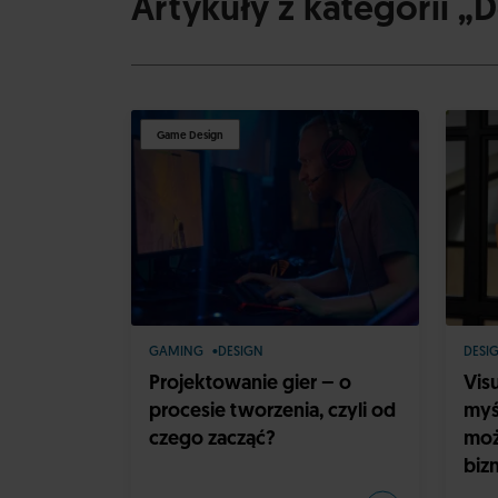
Artykuły z kategorii „
Game Design
GAMING
DESIGN
DESI
Projektowanie gier – o
Vis
procesie tworzenia, czyli od
myś
czego zacząć?
moż
biz