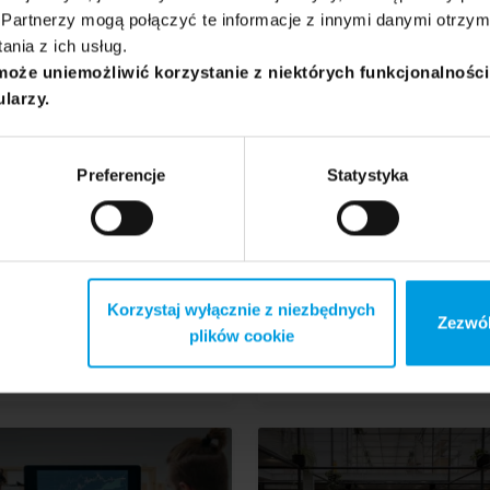
Partnerzy mogą połączyć te informacje z innymi danymi otrzym
 praktyce
nia z ich usług.
może uniemożliwić korzystanie z niektórych funkcjonalnośc
ularzy.
Preferencje
Statystyka
GN
DESIGN
ty język w interfejsach,
Jak projektować autors
i jaki?
biżuterię – pracownia
Korzystaj wyłącznie z niezbędnych
Zezwól
BroKat
plików cookie