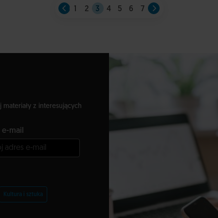
1
2
3
4
5
6
7
j materiały z interesujących
 e-mail
Kultura i sztuka