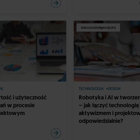
Sztuczna inteligencja (AI)
GN
TECHNOLOGIA
DESIGN
tość i użyteczność
Robotyka i AI w tworzen
ań w procesie
– jak łączyć technologię
jektowym
aktywizmem i projekto
odpowiedzialnie?