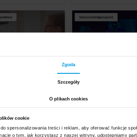
 praktyce
Sztuczna inteligencja (AI)
Zgoda
NOLOGIA
DESIGN
TECHNOLOGIA
PSYCHOLOGIA
D
Szczegóły
sony, profile, segmenty
Kreatywność wspierana
 co chodzi z tymi
nowymi technologiami i
O plikach cookies
aniami w UX?
sztuczną inteligencją
 plików cookie
do spersonalizowania treści i reklam, aby oferować funkcje sp
ormacje o tym, jak korzystasz z naszej witryny, udostępniamy p