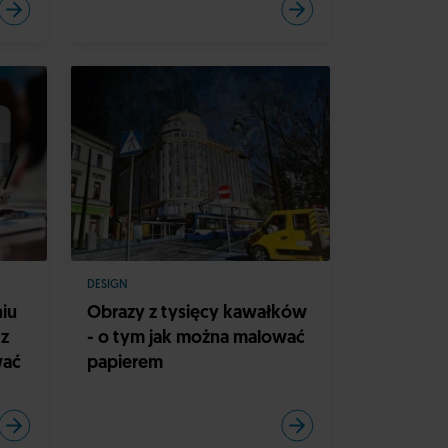
DESIGN
iu
Obrazy z tysięcy kawałków
 z
- o tym jak można malować
wać
papierem