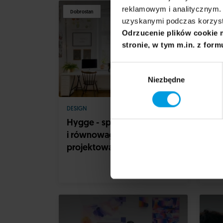
reklamowym i analitycznym. 
Dobrostan
UX w
uzyskanymi podczas korzysta
Odrzucenie plików cookie 
stronie, w tym m.in. z form
Wybór
Niezbędne
zgody
DESIGN
DESI
Hygge - spokój, cierpliwość
Pros
i równowaga w
czyl
projektowaniu