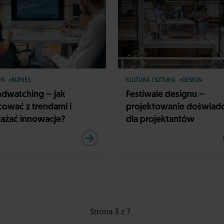
GN
BIZNES
KULTURA I SZTUKA
DESIGN
ndwatching – jak
Festiwale designu –
cować z trendami i
projektowanie doświad
ażać innowacje?
dla projektantów
Strona 3 z 7