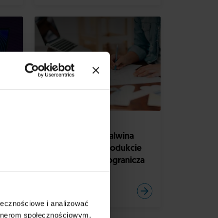
ESIGN
DESIGN
BIZNES
Na co ma OKO Malwina
Konopacka? O produkcie
analogowym z pogranicza
sztuki i designu
ołecznościowe i analizować
artnerom społecznościowym,