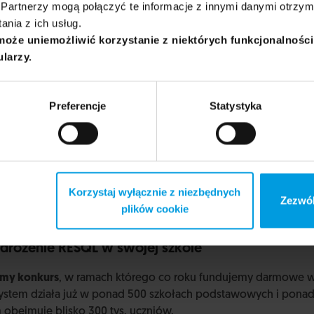
Partnerzy mogą połączyć te informacje z innymi danymi otrzym
wij krąg przemocy"
nia z ich usług.
może uniemożliwić korzystanie z niektórych funkcjonalnośc
acja UNIQA
oraz
zespół RESQL
połączyli siły w projekcie „Prze
ularzy.
no i otwarcie mówić o zjawisku przemocy rówieśniczej . Chce
lemu, z jakim mierzą się nasze dzieci. Zależy nam, by przeci
towego, sprawdzonego narzędzia, jakim jest system
RESQL
, s
Preferencje
Statystyka
ów z Uniwersytetu SWPS.
Korzystaj wyłącznie z niezbędnych
Zezwól
plików cookie
rożenie RESQL w swojej szkole
emy konkurs
, w ramach którego co roku fundujemy darmowe 
system działa już w ponad 500 szkołach podstawowych i pon
 obejmuje blisko 300 tys. uczniów.