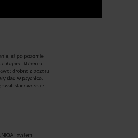
anie, aż po pozornie
yć chłopiec, któremu
 Nawet drobne z pozoru
ły ślad w psychice.
agowali stanowczo i z
UNIQA i system