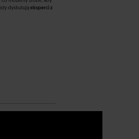
ym co możemy zrobić aby
eży dyskutują
eksperci z