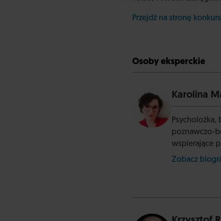
Przejdź na stronę konkur
Osoby eksperckie
Karolina M
Psycholożka, 
poznawczo-beh
wspierające p
Zobacz biog
Krzysztof 