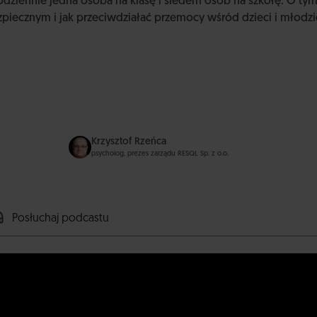
 codziennie jedna osoba na klasę i siedem osób na szkołę. O t
piecznym i jak przeciwdziałać przemocy wśród dzieci i młodzi
Krzysztof Rzeńca
psycholog, prezes zarządu RESQL Sp. z o.o.
Posłuchaj podcastu