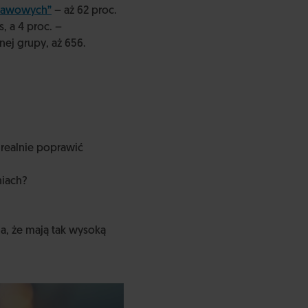
stawowych”
– aż 62 proc.
, a 4 proc. –
nej grupy, aż 656.
 realnie poprawić
niach?
a, że mają tak wysoką