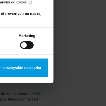
anymi od Ciebie lub
i oferowanych na naszej
rwij krąg przemocy w
my uświadomić
wdziałać przemocy poprzez
tworzony przez
Marketing
 na wszystkie ciasteczka
wdrożenie systemu
RESQL
adpodstawowych w całej