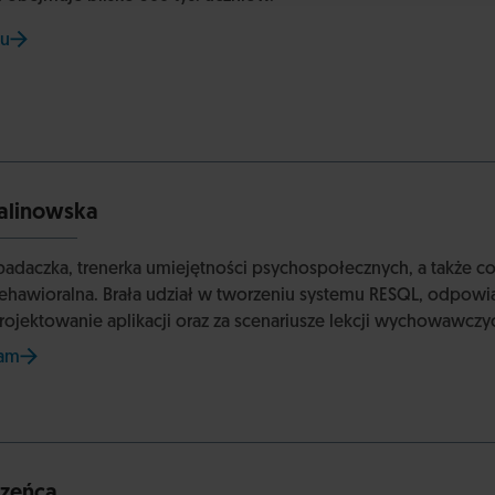
su
alinowska
badaczka, trenerka umiejętności psychospołecznych, a także c
awioralna. Brała udział w tworzeniu systemu RESQL, odpowia
rojektowanie aplikacji oraz za scenariusze lekcji wychowawczy
ram
na stronie Uniwersytetu SWPS
Rzeńca