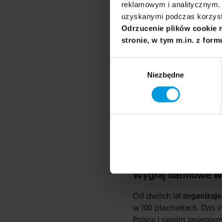
reklamowym i analitycznym. 
Kampania "Przer
uzyskanymi podczas korzysta
Odrzucenie plików cookie 
Uniwersytet SWPS,
Fund
stronie, w tym m.in. z form
swojej szkole” aby głoś
społeczeństwu skalę prob
Wybór
oddanie w ręce szkół go
Niezbędne
zgody
wykładowców i naukowc
Wygraj darmowe wd
Od dwóch lat
organizuj
w 100 placówkach. Dziś 
Polsce i swoim zasięgiem