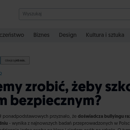
czeństwo
Biznes
Design
Kultura i sztuka
Obejrzyj
45 min.
O
my zrobić, żeby szk
m bezpiecznym?
ł ponadpodstawowych przyznało, że
doświadcza bullyingu raz
dniu
- wynika z najnowszych badań przeprowadzonych w Polsc