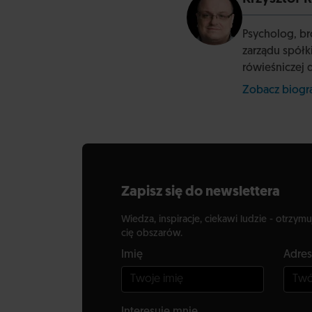
Psycholog, br
zarządu spółk
rówieśniczej
Zobacz biog
Zapisz się do newslettera
Wiedza, inspiracje, ciekawi ludzie - otrzymu
cię obszarów.
Imię
Adres
Interesuje mnie...