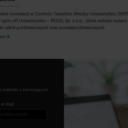
oker innowacji w Centrum Transferu Wiedzy Uniwersytetu SWP
i spin-off Uniwersytetu – RESQL Sp. z o.o., która wdraża syst
 do szkół podstawowych oraz ponadpodstawowych.
ram
na stronie Uniwersytetu SWPS
j materiały z interesujących
 e-mail