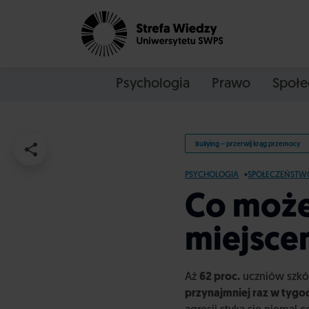
Psychologia
Prawo
Społe
Bullying – przerwij krąg przemocy
PSYCHOLOGIA
SPOŁECZEŃSTW
Co może
miejsce
Aż
62 proc.
uczniów szkó
przynajmniej raz w tygo