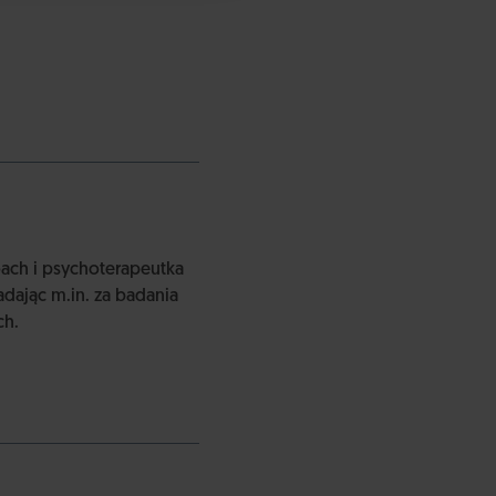
oach i psychoterapeutka
dając m.in. za badania
ch.