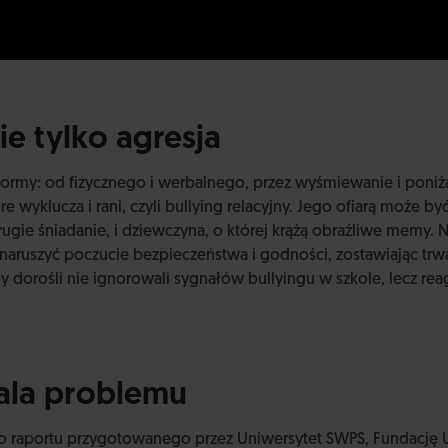
ie tylko agresja
 formy: od fizycznego i werbalnego, przez wyśmiewanie i poniż
re wyklucza i rani, czyli bullying relacyjny. Jego ofiarą może b
rugie śniadanie, i dziewczyna, o której krążą obraźliwe memy.
aruszyć poczucie bezpieczeństwa i godności, zostawiając trwa
 by dorośli nie ignorowali sygnałów bullyingu w szkole, lecz re
kala problemu
o raportu przygotowanego przez Uniwersytet SWPS, Fundację 