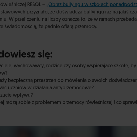
rówieśniczej RESQL –
„Obraz bullyingu w szkołach ponadpod
awowych przyznało, że doświadcza bullyingu raz na jakiś czas
niu. W przeliczeniu na liczby oznacza to, że w ramach przebada
ze świadomością, że padnie ofiarą przemocy.
owiesz się:
ciele, wychowawcy, rodzice czy osoby wspierające szkołę, by
iów?
ieży bezpieczną przestrzeń do mówienia o swoich doświadcze
wać uczniów w działania antyprzemocowe?
oczucie wpływu?
iej radzą sobie z problemem przemocy rówieśniczej i co sprawi