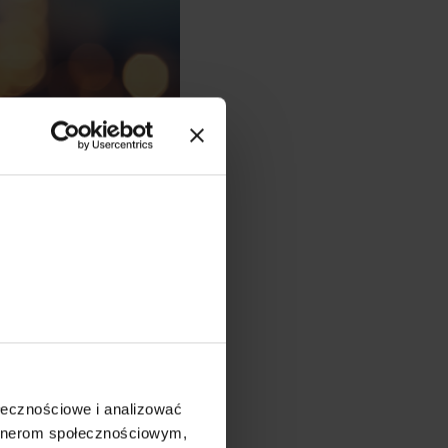
ołecznościowe i analizować
artnerom społecznościowym,