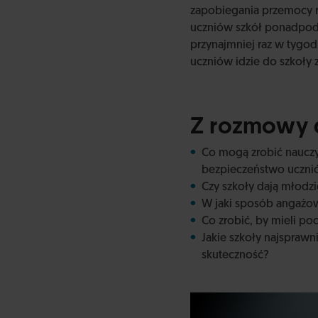
zapobiegania przemocy 
uczniów szkół ponadpodst
przynajmniej raz w tygod
uczniów idzie do szkoły 
Z rozmowy d
Co mogą zrobić nauczy
bezpieczeństwo uczn
Czy szkoły dają młodz
W jaki sposób angażo
Co zrobić, by mieli p
Jakie szkoły najsprawn
skuteczność?