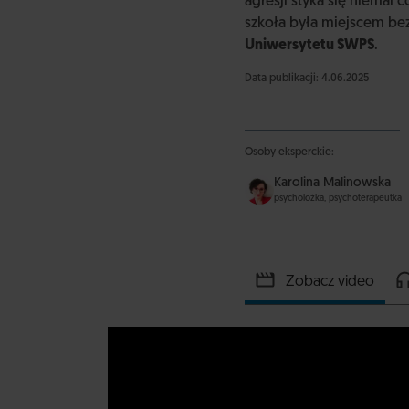
agresji styka się niemal
szkoła była miejscem bez
Uniwersytetu SWPS
.
Data publikacji: 4.06.2025
Osoby eksperckie:
Karolina Malinowska
psycholożka, psychoterapeutka
Zobacz video