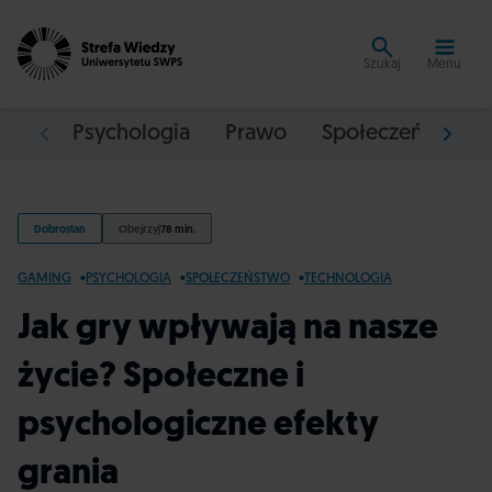
Szukaj
Menu
Psychologia
Prawo
Społeczeństwo
Dobrostan
Obejrzyj
78 min.
GAMING
PSYCHOLOGIA
SPOŁECZEŃSTWO
TECHNOLOGIA
Jak gry wpływają na nasze
życie? Społeczne i
psychologiczne efekty
grania