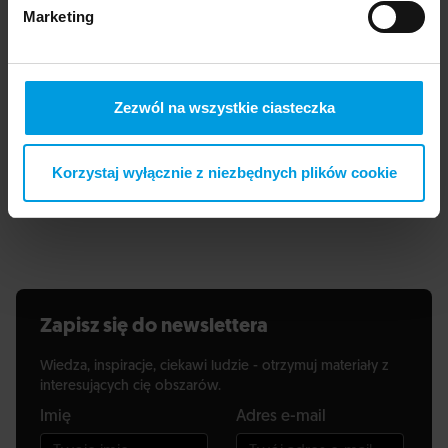
Marketing
Socjolożka i ekspertka w dziedzinie
zarządzania projektami, specjalizująca się w
innowacjach technologicznych i edukacyjnych.
Zezwól na wszystkie ciasteczka
Przedstawicielka Fundacji Teatrikon, gdzie jest
współodpowiedzialna za projekty z zakresu
edukacji cyfrowej i gamedevu, takie jak Start w
Korzystaj wyłącznie z niezbędnych plików cookie
Girldev oraz Mistrzostwa w Programowaniu
Gier Komputerowych „Cyberiada”.
Zapisz się do newslettera
Wiedza, inspiracje, ciekawi ludzie - otrzymuj materiały z
interesujących cię obszarów.
Imię
Adres e-mail