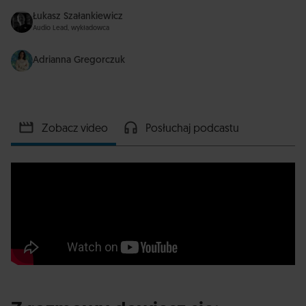
Łukasz Szałankiewicz
Audio Lead, wykładowca
Adrianna Gregorczuk
Zobacz video
Posłuchaj podcastu