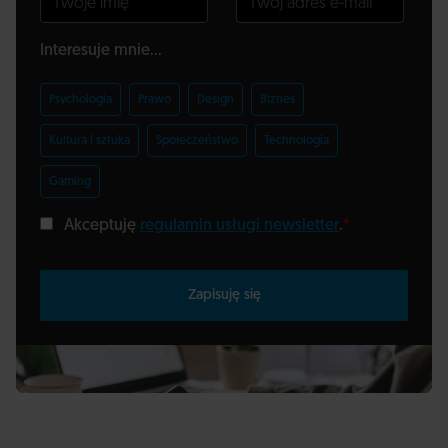
Interesuje mnie...
Psychologia
Prawo
Design
Biznes
Kultura i sztuka
Społeczeństwo
Technologia
Gaming
Akceptuję
regulamin usługi newsletter
.
*
Zapisuję się