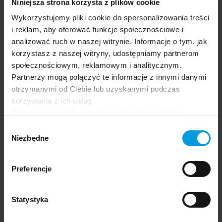
Niniejsza strona korzysta z plików cookie
Wykorzystujemy pliki cookie do spersonalizowania treści
Łukasz Szałankiewicz
i reklam, aby oferować funkcje społecznościowe i
analizować ruch w naszej witrynie. Informacje o tym, jak
Audio Lead, doświadczony wykładowca i
korzystasz z naszej witryny, udostępniamy partnerom
praktyk w dziedzinie nowych mediów oraz
społecznościowym, reklamowym i analitycznym.
kultury cyfrowej. Jego zainteresowania
Partnerzy mogą połączyć te informacje z innymi danymi
skupiają się na zagadnieniach związanych z
otrzymanymi od Ciebie lub uzyskanymi podczas
dźwiękiem w mediach interaktywnych, a jego
korzystania z ich usług.
twórczość – obejmująca liczne instalacje i
Odrzucenie plików cookie może uniemożliwić
wystąpienia audiowizualne – była
korzystanie z niektórych funkcjonalności
Wybór
prezentowana i doceniana również za granicą.
oferowanych na naszej stronie, w tym m.in. z
Niezbędne
zgody
formularzy.
Preferencje
Ekspertka
Statystyka
Adrianna Gregorczuk