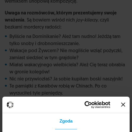
werniksem urlopową kompozycję.
Uwaga na rozmówców, którym prezentujemy swoje
wrażenia
. Są bowiem wśród nich
joy-kilerzy
, czyli
bezkarni mordercy radości:
Byliście na Dominikanie? Ależ tam nudno! Jeżdżą tam
tylko snoby i drobnomieszczanie.
Wakacje pod Żywcem? Nie mogliście wziąć pożyczki,
zamiast siedzieć w tym grajdole?
Miałaś wakacyjnego wielbiciela? Ależ Cię teraz obrabia
w gronie kolegów!
Nic nie przywiozłaś? Ja sobie kupiłam boski naszyjnik!
Te pamiątki z Karaibów robią w Chinach. Po co
wyrzuciłeś tyle pieniędzy.
Byłeś w Prowansji i nie widziałeś tego zamku? To po co
tam w ogóle pojechałeś?
To, co mi pokazujesz, można zobaczyć na zwykłych
Zgoda
pocztówkach. Ja zawsze szukam czegoś niezwykłego.
Tak, tak, to wszystko mój drogi jest papką dla turystów,