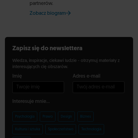
partnerów.
Zobacz biogram
na stronie Uniwersytetu SWPS
Zapisz się do newslettera
Wiedza, inspiracje, ciekawi ludzie - otrzymuj materiały z
interesujących cię obszarów.
Imię
Adres e-mail
Interesuje mnie...
Psychologia
Prawo
Design
Biznes
Kultura i sztuka
Społeczeństwo
Technologia