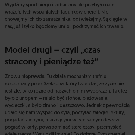
Wyjdźmy spod niego i zobaczmy, ile przybyło nam
wrażeń, tych wspaniałych ładunków energii. Nie
chowajmy ich do zamrażalnika, odświeżajmy. Są ciągle w
nas, jeśli tylko będziemy umieli podtrzymać ich trwanie.
Model drugi – czyli „czas
stracony i pieniądze też”
Znowu nieprawda. Tu działa mechanizm trafnie
rozpoznany przez Szekspira, który twierdził, że życie nie
jest złe, tylko różne od naszych o nim wyobrażeń. Tak też
było z urlopem – miało być słońce, plażowanie,
wycieczki, a było zimno i deszczowo. Jednak z pewnością
udało się nam wyspać do syta, poczytać zaległe lektury,
pogadać z innymi, marznącymi w tym samym deszczu,
pograć w karty, powspominać stare czasy, przemyśleć
wiele rzeczy. Wynudziliśmy się? To dobrze. Tym chętniej