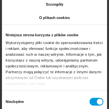
blichtr i chała.
Szczegóły
Może to wszystko i prawda, ale po co zabijać
O plikach cookies
powakacyjne uniesienia. Każdy się cieszy na swój sposób
i ma własne upodobania. Nie rozmawiajmy z
zazdrośnikami, posiadaczami wybujałego ego,
Niniejsza strona korzysta z plików cookie
konkurującymi z każdym w każdej sprawie. Nie dzielmy
się wrażeniami z ludźmi lubiącymi prowadzić
Wykorzystujemy pliki cookie do spersonalizowania treści
powakacyjne przesłuchania – co, z kim, gdzie i jak –
i reklam, aby oferować funkcje społecznościowe i
zakończone wydawaniem ostrych wyroków. A jeśli już
analizować ruch w naszej witrynie. Informacje o tym, jak
wpadliśmy w objęcia takiej żmijki lub węża, to
korzystasz z naszej witryny, udostępniamy partnerom
zaserwujmy im z rozmarzonym uśmiechem tajemniczą
społecznościowym, reklamowym i analitycznym.
pointę „no cóż, było jeszcze trochę różnych drobiazgów,
Partnerzy mogą połączyć te informacje z innymi danymi
ale to już zostawmy poza opowieścią”. Z pewnością
otrzymanymi od Ciebie lub uzyskanymi podczas
zakłócimy w ten sposób toksycznemu rozmówcy sen na
korzystania z ich usług.
parę nocy.
Odrzucenie plików cookie może uniemożliwić
korzystanie z niektórych funkcjonalności
Wybór
oferowanych na naszej stronie, w tym m.in. z
Niezbędne
zgody
formularzy.