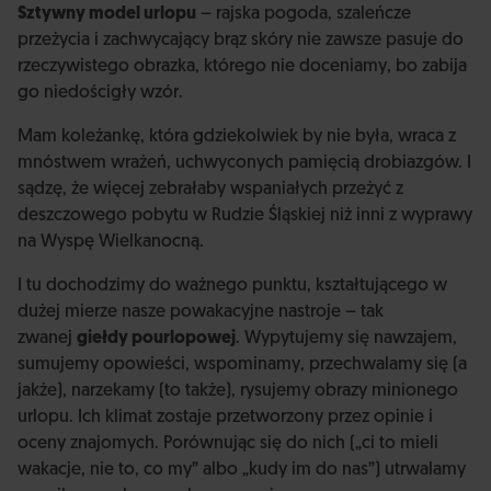
Sztywny model urlopu
– rajska pogoda, szaleńcze
przeżycia i zachwycający brąz skóry nie zawsze pasuje do
rzeczywistego obrazka, którego nie doceniamy, bo zabija
go niedościgły wzór.
Mam koleżankę, która gdziekolwiek by nie była, wraca z
mnóstwem wrażeń, uchwyconych pamięcią drobiazgów. I
sądzę, że więcej zebrałaby wspaniałych przeżyć z
deszczowego pobytu w Rudzie Śląskiej niż inni z wyprawy
na Wyspę Wielkanocną.
I tu dochodzimy do ważnego punktu, kształtującego w
dużej mierze nasze powakacyjne nastroje – tak
zwanej
giełdy pourlopowej
. Wypytujemy się nawzajem,
sumujemy opowieści, wspominamy, przechwalamy się (a
jakże), narzekamy (to także), rysujemy obrazy minionego
urlopu. Ich klimat zostaje przetworzony przez opinie i
oceny znajomych. Porównując się do nich („ci to mieli
wakacje, nie to, co my” albo „kudy im do nas”) utrwalamy