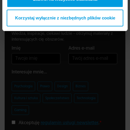
Korzystaj wyłącznie z niezbędnych plików cookie
Zapisz się do newslettera
Wiedza, inspiracje, ciekawi ludzie - otrzymuj materiały z
interesujących cię obszarów.
Imię
Adres e-mail
Interesuje mnie...
Psychologia
Prawo
Design
Biznes
Kultura i sztuka
Społeczeństwo
Technologia
Gaming
Akceptuję
regulamin usługi newsletter
.
*