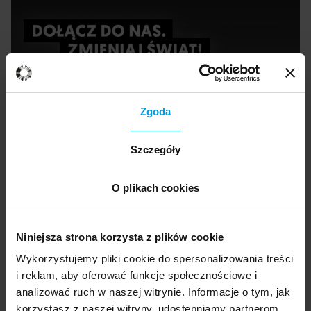
Zgoda
Ekspertka
Szczegóły
Katarzyna Święcicka
O plikach cookies
Italianistka, językoznawczyni, autorka
podręczników (seria „Perfettamente”) i
Niniejsza strona korzysta z plików cookie
słowników oraz licznych artykułów
Wykorzystujemy pliki cookie do spersonalizowania treści
dotyczących języka i kultury Włoch.
i reklam, aby oferować funkcje społecznościowe i
Szczególnie zainteresowana badaniami
analizować ruch w naszej witrynie. Informacje o tym, jak
porównawczymi nad językami europejskimi (i
korzystasz z naszej witryny, udostępniamy partnerom
nie tylko) oraz tym, jak kultura przenika do