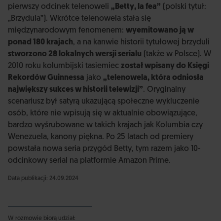
pierwszy odcinek telenoweli
„Betty, la fea”
(polski tytuł:
„Brzydula”). Wkrótce telenowela stała się
międzynarodowym fenomenem:
wyemitowano ją w
ponad 180 krajach
, a na kanwie historii tytułowej brzyduli
stworzono 28 lokalnych wersji serialu
(także w Polsce). W
2010 roku kolumbijski tasiemiec
został wpisany do Księgi
Rekordów Guinnessa
jako
„telenowela, która odniosła
największy sukces w historii telewizji”
. Oryginalny
scenariusz był satyrą ukazującą społeczne wykluczenie
osób, które nie wpisują się w aktualnie obowiązujące,
bardzo wyśrubowane w takich krajach jak Kolumbia czy
Wenezuela, kanony piękna. Po 25 latach od premiery
powstała nowa seria przygód Betty, tym razem jako 10-
odcinkowy serial na platformie Amazon Prime.
Data publikacji: 24.09.2024
W rozmowie biorą udział: