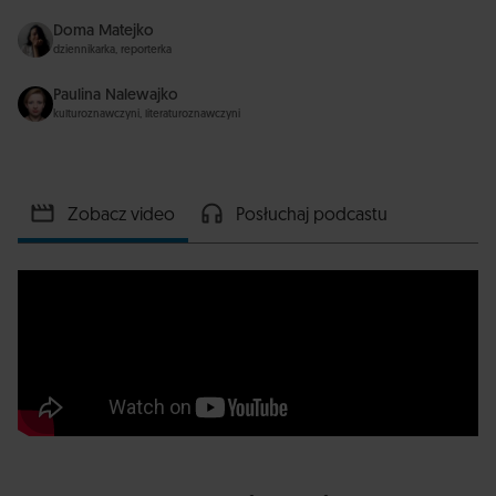
Doma Matejko
dziennikarka, reporterka
Paulina Nalewajko
kulturoznawczyni, literaturoznawczyni
Zobacz video
Posłuchaj podcastu