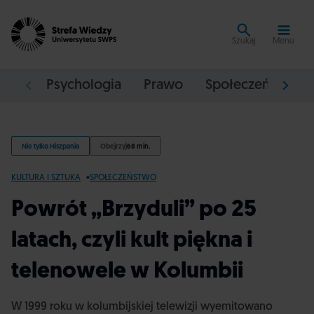
Szukaj
Menu
Psychologia
Prawo
Społeczeństwo
Nie tylko Hiszpania
Obejrzyj
68 min.
KULTURA I SZTUKA
SPOŁECZEŃSTWO
Powrót „Brzyduli” po 25
latach, czyli kult piękna i
telenowele w Kolumbii
W 1999 roku w kolumbijskiej telewizji wyemitowano