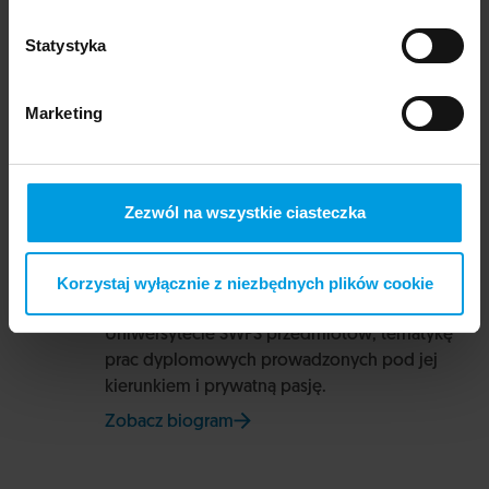
Statystyka
Prowadząca
Marketing
dr
Paulina Nalewajko
Zezwól na wszystkie ciasteczka
Kulturoznawczyni, literaturoznawczyni i
tłumaczka. Ameryka Łacińska odkrywana wciąż
Korzystaj wyłącznie z niezbędnych plików cookie
na nowo stanowi centrum jej zainteresowań
badawczych, treść wykładanych na
Uniwersytecie SWPS przedmiotów, tematykę
prac dyplomowych prowadzonych pod jej
kierunkiem i prywatną pasję.
Zobacz biogram
na stronie Uniwersytetu SWPS