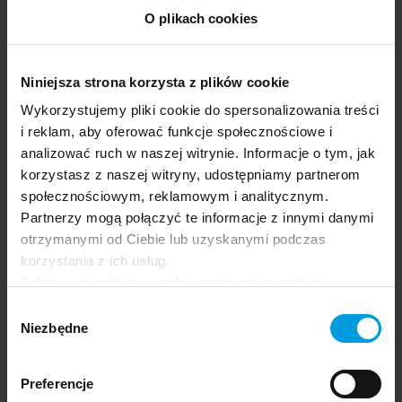
Ekspertka
O plikach cookies
Doma Matejko
Niniejsza strona korzysta z plików cookie
Wykorzystujemy pliki cookie do spersonalizowania treści
Dziennikarka i reporterka. Studiowała
i reklam, aby oferować funkcje społecznościowe i
antropologię i politykę społeczną. Ukończyła
analizować ruch w naszej witrynie. Informacje o tym, jak
również nauki polityczne na Universidad de los
korzystasz z naszej witryny, udostępniamy partnerom
Andes w Bogocie. Występuje jako ekspertka
społecznościowym, reklamowym i analitycznym.
od polityki latynoamerykańskiej m.in. w Dziale
Partnerzy mogą połączyć te informacje z innymi danymi
Zagranicznym oraz radiu Tok FM.
otrzymanymi od Ciebie lub uzyskanymi podczas
Przeprowadziła wywiady m.in. z prezydentem
korzystania z ich usług.
Wenezueli z ramienia opozycji, Juanem
Odrzucenie plików cookie może uniemożliwić
Guaidó, byłym prezydentem Nikaragui,
korzystanie z niektórych funkcjonalności
Wybór
Enrique Bolañosem Geyerem oraz byłymi
oferowanych na naszej stronie, w tym m.in. z
Niezbędne
zgody
członkiniami kolumbijskiej partyzantki FARC.
formularzy.
Od 2020 roku prowadzi kurs językowy
„Hiszpański dla Dziewczyn”.
Preferencje