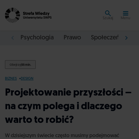
Szukaj
Menu
Psychologia
Prawo
Społeczeństwo
Obejrzyj
55 min.
BIZNES
DESIGN
Projektowanie przyszłości –
na czym polega i dlaczego
warto to robić?
W dzisiejszym świecie często musimy podejmować