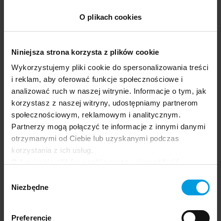
współtwórczyni i międzynarodowa
O plikach cookies
ambasadorka
School of Form
. Nagrodzona
licznymi prestiżowymi nagrodami w świecie
designu.
Niniejsza strona korzysta z plików cookie
Zobacz biogram
na stronie Uniwersytetu SWPS
Wykorzystujemy pliki cookie do spersonalizowania treści
i reklam, aby oferować funkcje społecznościowe i
analizować ruch w naszej witrynie. Informacje o tym, jak
korzystasz z naszej witryny, udostępniamy partnerom
społecznościowym, reklamowym i analitycznym.
Rafał Kołodziej
Partnerzy mogą połączyć te informacje z innymi danymi
otrzymanymi od Ciebie lub uzyskanymi podczas
CEO Greenhat Innovation, cofounder FutureS
korzystania z ich usług.
Thinking, współtworzy innowacje, rozwiązując
Odrzucenie plików cookie może uniemożliwić
realne problemy biznesowe i społeczne.
korzystanie z niektórych funkcjonalności
Wybór
Specjalizuje się w projektowaniu strategii,
oferowanych na naszej stronie, w tym m.in. z
Niezbędne
zgody
projektowaniu usług, tworzeniu
formularzy.
innowacyjnych modeli biznesowych na
Preferencje
podstawie metodologii Service Design,