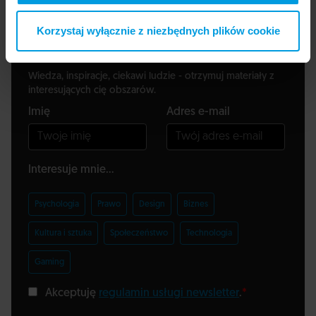
Korzystaj wyłącznie z niezbędnych plików cookie
Zapisz się do newslettera
Wiedza, inspiracje, ciekawi ludzie - otrzymuj materiały z
interesujących cię obszarów.
Imię
Adres e-mail
Interesuje mnie...
Psychologia
Prawo
Design
Biznes
Kultura i sztuka
Społeczeństwo
Technologia
Gaming
Akceptuję
regulamin usługi newsletter
.
*