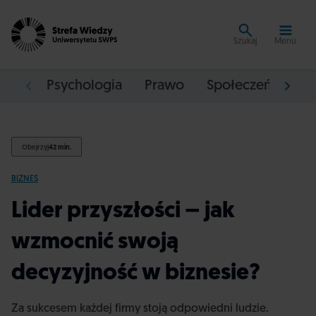
Szukaj
Menu
Psychologia
Prawo
Społeczeństwo
Obejrzyj
42 min.
BIZNES
Lider przyszłości – jak
wzmocnić swoją
decyzyjność w biznesie?
Za sukcesem każdej firmy stoją odpowiedni ludzie.