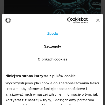
Zgoda
Szczegóły
Ekspert
O plikach cookies
Piotr Dziwok
Niniejsza strona korzysta z plików cookie
Biznesmen z ponad 30-letnim
Wykorzystujemy pliki cookie do spersonalizowania treści
doświadczeniem, coach i mentor kadry
i reklam, aby oferować funkcje społecznościowe i
zarządzającej,niezależny członek rad
analizować ruch w naszej witrynie. Informacje o tym, jak
nadzorczych oraz Honorowy Prezydent i
korzystasz z naszej witryny, udostępniamy partnerom
Przewodniczący Rady Doradczej ABSL –