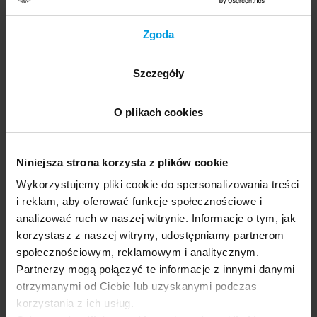
Zgoda
Szczegóły
Ekspertka
O plikach cookies
Agata Wasilkiewicz
Psycholożka, absolwentka Uniwersytetu SWPS,
Niniejsza strona korzysta z plików cookie
psychoterapeutka w trakcie szkolenia w nurcie
Wykorzystujemy pliki cookie do spersonalizowania treści
poznawczo-behawioralnym. Pracowała w
i reklam, aby oferować funkcje społecznościowe i
prywatnym gabinecie, w ośrodkach
analizować ruch w naszej witrynie. Informacje o tym, jak
rehabilitacyjnych, a obecnie w Klinice
korzystasz z naszej witryny, udostępniamy partnerom
PsychoMedic w Warszawie.
społecznościowym, reklamowym i analitycznym.
Partnerzy mogą połączyć te informacje z innymi danymi
otrzymanymi od Ciebie lub uzyskanymi podczas
korzystania z ich usług.
Prowadząca