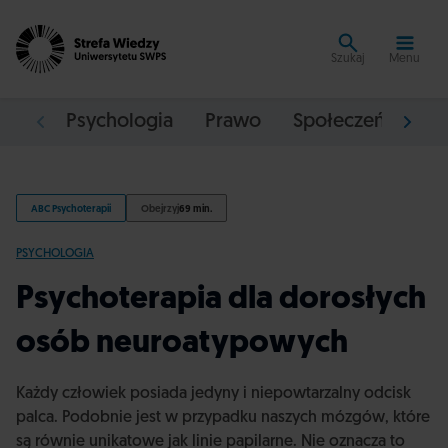
Szukaj
Menu
Psychologia
Prawo
Społeczeństwo
ABC Psychoterapii
Obejrzyj
69 min.
PSYCHOLOGIA
Psychoterapia dla dorosłych
osób neuroatypowych
Każdy człowiek posiada jedyny i niepowtarzalny odcisk
palca. Podobnie jest w przypadku naszych mózgów, które
są równie unikatowe jak linie papilarne. Nie oznacza to