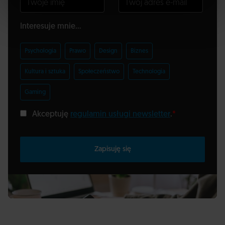
Interesuje mnie...
Psychologia
Prawo
Design
Biznes
Kultura i sztuka
Społeczeństwo
Technologia
Gaming
Akceptuję
regulamin usługi newsletter
.
*
Zapisuję się