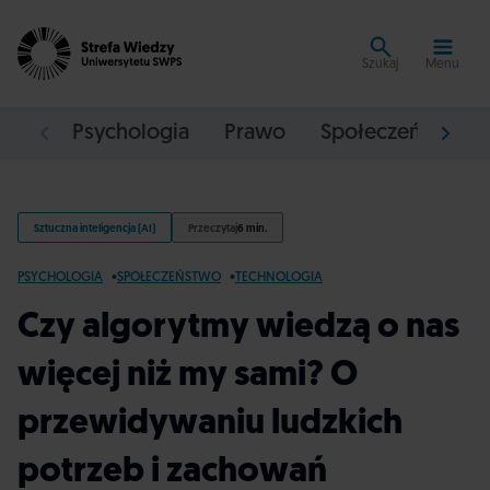
Szukaj
Menu
Psychologia
Prawo
Społeczeństwo
Sztuczna inteligencja (AI)
Przeczytaj
6 min.
PSYCHOLOGIA
SPOŁECZEŃSTWO
TECHNOLOGIA
Czy algorytmy wiedzą o nas
więcej niż my sami? O
przewidywaniu ludzkich
potrzeb i zachowań