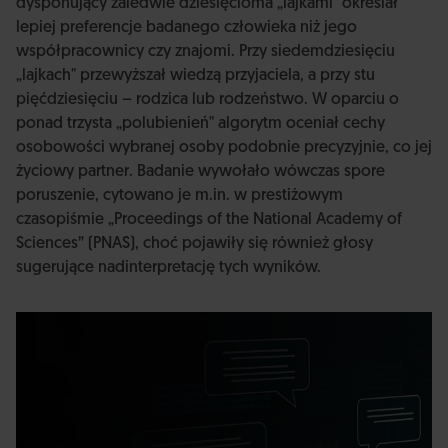
dysponujący zaledwie dziesięcioma „lajkami" określał
lepiej preferencje badanego człowieka niż jego
współpracownicy czy znajomi. Przy siedemdziesięciu
„lajkach" przewyższał wiedzą przyjaciela, a przy stu
pięćdziesięciu – rodzica lub rodzeństwo. W oparciu o
ponad trzysta „polubienień" algorytm oceniał cechy
osobowości wybranej osoby podobnie precyzyjnie, co jej
życiowy partner. Badanie wywołało wówczas spore
poruszenie, cytowano je m.in. w prestiżowym
czasopiśmie „Proceedings of the National Academy of
Sciences” (PNAS), choć pojawiły się również głosy
sugerujące nadinterpretację tych wyników.