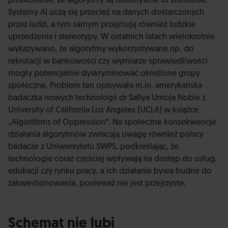
przekonanie, że algorytmy są obiektywne to złudzenie.
Systemy AI uczą się przecież na danych dostarczonych
przez ludzi, a tym samym przejmują również ludzkie
uprzedzenia i stereotypy. W ostatnich latach wielokrotnie
wykazywano, że algorytmy wykorzystywane np. do
rekrutacji w bankowości czy wymiarze sprawiedliwości
mogły potencjalnie dyskryminować określone grupy
społeczne. Problem ten opisywała m.in. amerykańska
badaczka nowych technologii dr Safiya Umoja Noble z
University of California Los Angeles (UCLA) w książce
„Algorithms of Oppression”. Na społeczne konsekwencje
działania algorytmów zwracają uwagę również polscy
badacze z Uniwersytetu SWPS, podkreślając, że
technologie coraz częściej wpływają na dostęp do usług,
edukacji czy rynku pracy, a ich działanie bywa trudne do
zakwestionowania, ponieważ nie jest przejrzyste.
Schemat nie lubi