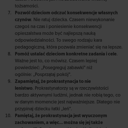
tożsamości.
Pozwól dzieciom odczuć konsekwencje własnych
czynów
. Nie ratuj dziecka. Czasem niewykonanie
czegoś na czas i poniesienie konsekwencji
opieszalstwa może być najlepszą nauką
odpowiedzialności. To swego rodzaju kara
pedagogiczną, która pozwala zmieniać się na lepsze.
Pomóż ustalać dzieciom konkretne zadania i cele
.
Ważne jest to, co mówisz. Czasem lepiej
powiedzieć: „Posegreguj zabawki” niż
ogólnie: „Posprzątaj pokój”.
Zapamiętaj, że prokrastynacja to nie
lenistwo
. Prokrastynatorzy są w rzeczywistości
bardzo aktywnymi ludźmi, jednak nie robią tego, co
w danym momencie jest najważniejsze. Dlatego nie
przypinaj dziecku łatki „leń”.
Pamiętaj, że prokrastynacja jest wyuczonym
zachowaniem, a więc… można się jej także