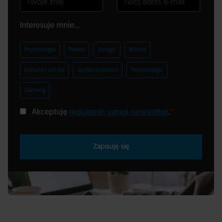
Interesuje mnie...
Psychologia
Prawo
Design
Biznes
Kultura i sztuka
Społeczeństwo
Technologia
Gaming
Akceptuję
regulamin usługi newsletter
.
*
Zapisuję się