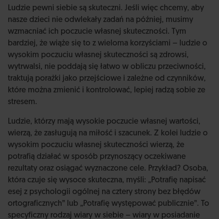
Ludzie pewni siebie są skuteczni. Jeśli więc chcemy, aby
nasze dzieci nie odwlekały zadań na później, musimy
wzmacniać ich poczucie własnej skuteczności. Tym
bardziej, że wiąże się to z wieloma korzyściami – ludzie o
wysokim poczuciu własnej skuteczności są zdrowsi,
wytrwalsi, nie poddają się łatwo w obliczu przeciwności,
traktują porażki jako przejściowe i zależne od czynników,
które można zmienić i kontrolować, lepiej radzą sobie ze
stresem.
Ludzie, którzy mają wysokie poczucie własnej wartości,
wierzą, że zasługują na miłość i szacunek. Z kolei ludzie o
wysokim poczuciu własnej skuteczności wierzą, że
potrafią działać w sposób przynoszący oczekiwane
rezultaty oraz osiągać wyznaczone cele. Przykład? Osoba,
która czuje się wysoce skuteczna, myśli: „Potrafię napisać
esej z psychologii ogólnej na cztery strony bez błędów
ortograficznych” lub „Potrafię występować publicznie”. To
specyficzny rodzaj wiary w siebie – wiary w posiadanie