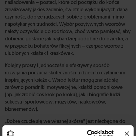
naśladowania – postaci, które od początku do końca
zrealizowały jakieś zadanie, świetnie wykonujących daną
czynność, dobrze radzących sobie z problemami mimo
napotykanych trudności. Wybór pozytywnych wzorców
należy oczywiście do rodziców, choć warto pamiętać, aby
dobierać postacie jak najbardziej podobne do dziecka, a
w przypadku bohaterów fikcyjnych – czerpać wzorce z
ulubionych książek i kreskówek.
Kolejny prosty i jednocześnie efektywny sposób
rozwijania poczucia skuteczności u dzieci to czytanie im
inspirujących książek. Wśród lektur mogą znaleźć się
zarówno poradniki motywacyjne, książki poradnikowe
(np. jak zrobić coś krok po kroku), jak i biografie ludzi
sukcesu (sportowców, muzyków, naukowców,
biznesmenów).
„Dobre czucie się we własnej skórze” jest niezbędne do
realizacji celów. W praktyce chodzi o dobre