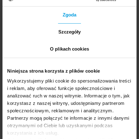
samopoczucie, odpowiednio wysoki poziom energii przy
niskim poziomie zmęczenia, a także o pogodny nastrój.
Zgoda
Chyba nie ma osoby, której realizacja zadania nie
przychodziłaby łatwiej, gdy dobrze się czuje. Dlatego tak
ważne jest, aby zadbać o prawidłową dietę (lekkostrawną
Szczegóły
i pełnowartościową), odpowiednią ilość snu,
nawodnienie organizmu i w miarę możliwości o
O plikach cookies
bezstresowe funkcjonowanie. Wtedy ryzyko, że kolejna
czynność zostanie odwleczona na później, a realizacja
celu przesunięta w czasie, zostanie jeśli nie usunięte, to
Niniejsza strona korzysta z plików cookie
przynajmniej zminimalizowane.
Wykorzystujemy pliki cookie do spersonalizowania treści
i reklam, aby oferować funkcje społecznościowe i
analizować ruch w naszej witrynie. Informacje o tym, jak
korzystasz z naszej witryny, udostępniamy partnerom
społecznościowym, reklamowym i analitycznym.
Partnerzy mogą połączyć te informacje z innymi danymi
otrzymanymi od Ciebie lub uzyskanymi podczas
korzystania z ich usług.