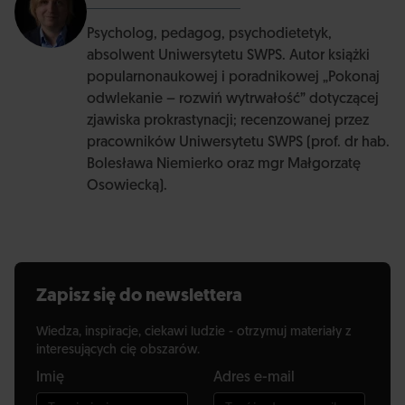
Psycholog, pedagog, psychodietetyk,
absolwent Uniwersytetu SWPS. Autor książki
popularnonaukowej i poradnikowej „Pokonaj
odwlekanie – rozwiń wytrwałość” dotyczącej
zjawiska prokrastynacji; recenzowanej przez
pracowników Uniwersytetu SWPS (prof. dr hab.
Bolesława Niemierko oraz mgr Małgorzatę
Osowiecką).
Zapisz się do newslettera
Wiedza, inspiracje, ciekawi ludzie - otrzymuj materiały z
interesujących cię obszarów.
Imię
Adres e-mail