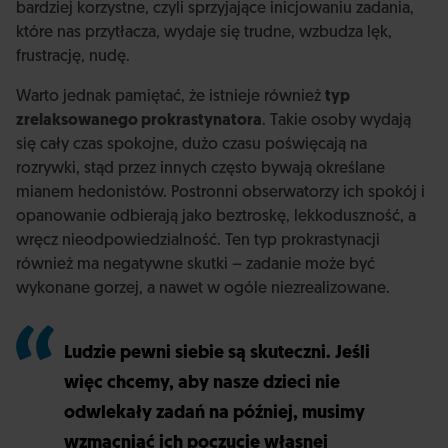
bardziej korzystne, czyli sprzyjające inicjowaniu zadania,
które nas przytłacza, wydaje się trudne, wzbudza lęk,
frustrację, nudę.
Warto jednak pamiętać, że istnieje również
typ
zrelaksowanego prokrastynatora
. Takie osoby wydają
się cały czas spokojne, dużo czasu poświęcają na
rozrywki, stąd przez innych często bywają określane
mianem hedonistów. Postronni obserwatorzy ich spokój i
opanowanie odbierają jako beztroskę, lekkoduszność, a
wręcz nieodpowiedzialność. Ten typ prokrastynacji
również ma negatywne skutki – zadanie może być
wykonane gorzej, a nawet w ogóle niezrealizowane.
Ludzie pewni siebie są skuteczni. Jeśli
więc chcemy, aby nasze dzieci nie
odwlekały zadań na później, musimy
wzmacniać ich poczucie własnej