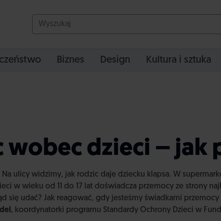
czeństwo
Biznes
Design
Kultura i sztuka
 wobec dzieci – jak
ą. Na ulicy widzimy, jak rodzic daje dziecku klapsa. W superma
zieci w wieku od 11 do 17 lat doświadcza przemocy ze strony na
kąd się udać? Jak reagować, gdy jesteśmy świadkami przemoc
del
, koordynatorki programu Standardy Ochrony Dzieci w Fund