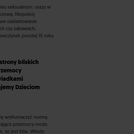
niu seksualnym: urazy w
ciową. Niepokój
ywe naśladowanie
ych czy zabawach,
wczynek poniżej 15 roku
strony bliskich
przemocy
świadkami
ajemy Dzieciom
się wytłumaczyć normą
czające przemocy może
 że jest bite. Wtedy