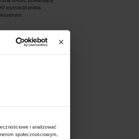
eczną GADKI, pokazującą
DKI wyznacza jedna
eksualnym.
miejsca zakryte kostiumem
rzystali z niego zarówno
cy ze świetlic
zełamać lęk dziecka
waryjnych sytuacjach.
ołecznościowe i analizować
artnerom społecznościowym,