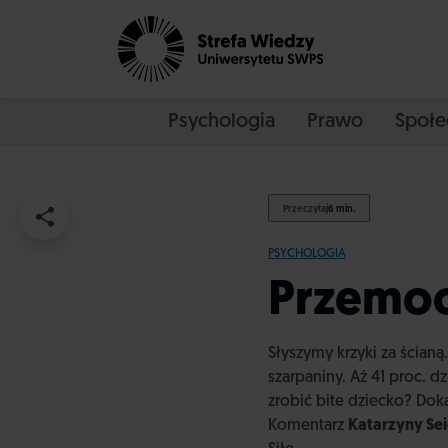
Psychologia
Prawo
Społe
Przeczytaj
6 min.
PSYCHOLOGIA
Przemoc
Słyszymy krzyki za ścian
szarpaniny. Aż 41 proc. d
zrobić bite dziecko? Do
Komentarz
Katarzyny Sei