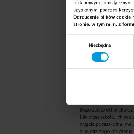
reklamowym i analitycznym. 
uzyskanymi podczas korzysta
Odrzucenie plików cookie 
stronie, w tym m.in. z form
Wybór
Niezbędne
zgody
Dużo zależy od wieku dz
lub przedszkolu. Ich sytu
zajęcia pozaszkolne, ma
z najbliższego otoczenia