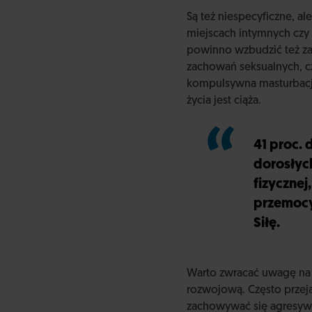
Są też niespecyficzne, 
miejscach intymnych cz
powinno wzbudzić też za
zachowań seksualnych, cz
kompulsywna masturbacj
życia jest ciąża.
41 proc. 
dorosłych
fizycznej
przemocy
Siłę.
Warto zwracać uwagę na 
rozwojową. Często przej
zachowywać się agresywn