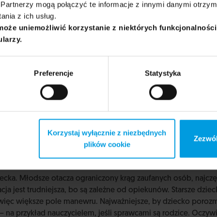
Partnerzy mogą połączyć te informacje z innymi danymi otrzym
nia z ich usług.
może uniemożliwić korzystanie z niektórych funkcjonalnośc
ularzy.
Preferencje
Statystyka
Korzystaj wyłącznie z niezbędnych
Zezwól
plików cookie
iecka. Młodsze otacza ograniczony krąg zaufanych osób, najc
acja jest trudniejsza, bo są zależne od opiekunów. Starsze dzie
 więc większe pole manewru. Najważniejsze, by dziecko poroz
 – na przykład nauczycielem, jeśli sprawcami są rodzice. Oczyw