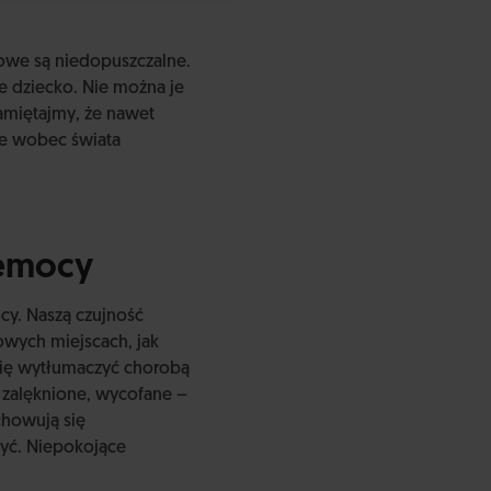
owe są niedopuszczalne.
e dziecko. Nie można je
amiętajmy, że nawet
e wobec świata
zemocy
cy. Naszą czujność
owych miejscach, jak
 się wytłumaczyć chorobą
 zalęknione, wycofane –
chowują się
zyć. Niepokojące