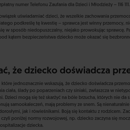
atny numer Telefonu Zaufania dla Dzieci i Młodzieży – 116 111.
owiązek uświadamiać dzieci, że wszelkie zachowania przemoc
atego podkreślę tę kwestię – sprawca jest winny przemocy, ni
się w sposób niedopuszczalny, niejako prowokując sprawcę. P
pod kątem bezpieczeństwa dziecko może okazać się bezbronn
ać, że dziecko doświadcza pr
 które jednoznacznie wskazują, że dziecko doświadcza przemo
a ciała, ślady po poparzeniach czy siniaki, zwłaszcza w nietyp
mi. Dzieci mogą się też skarżyć na bóle brzucha, których nie da
nują samookaleczeń, mają problemy ze snem. Są nienaturalnie
orosłymi, jak i rówieśnikami. Boją się kontaktu z rodzicem. Za
 czyli poniżej normy rozwojowej, np. dziecko zaczyna się moc
spitalizacje dziecka.