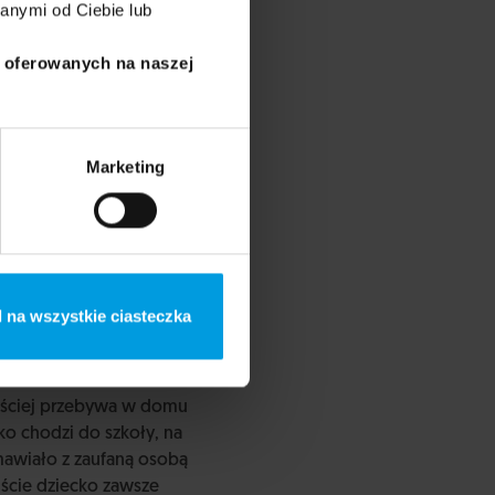
anymi od Ciebie lub
i oferowanych na naszej
Marketing
 na wszystkie ciasteczka
zęściej przebywa w domu
cko chodzi do szkoły, na
mawiało z zaufaną osobą
iście dziecko zawsze