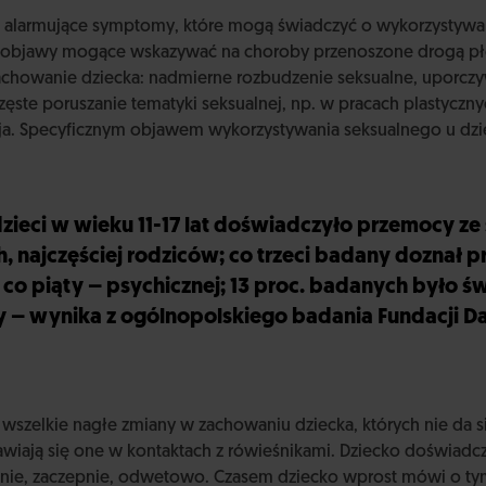
ale alarmujące symptomy, które mogą świadczyć o wykorzystywa
y objawy mogące wskazywać na choroby przenoszone drogą pł
chowanie dziecka: nadmierne rozbudzenie seksualne, uporcz
ęste poruszanie tematyki seksualnej, np. w pracach plastyczn
a. Specyficznym objawem wykorzystywania seksualnego u dzie
dzieci w wieku 11-17 lat doświadczyło przemocy ze 
, najczęściej rodziców; co trzeci badany doznał 
, co piąty – psychicznej; 13 proc. badanych było 
 – wynika z ogólnopolskiego badania Fundacji D
wszelkie nagłe zmiany w zachowaniu dziecka, których nie da 
awiają się one w kontaktach z rówieśnikami. Dziecko doświad
ie, zaczepnie, odwetowo. Czasem dziecko wprost mówi o tym,