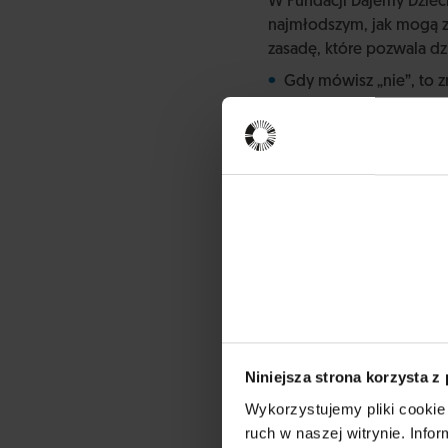
W Fundacji Dajemy Dziec
najmłodszym, jak mogą z
zasadę, które pozwala d
Gdy mówisz „nie”, to z
Alarmuj, gdy potrzebu
Dobrze zrobisz, mówiąc
Koniecznie pamiętaj, ż
Intymne części ciała s
To proste narzędzie uczy
kąpielowym są prywatne i
rodzice, jak i osoby za
środowiskowych. Ten rodz
przed mówieniem oraz zb
Niniejsza strona korzysta z
Wykorzystujemy pliki cookie 
ruch w naszej witrynie. Inf