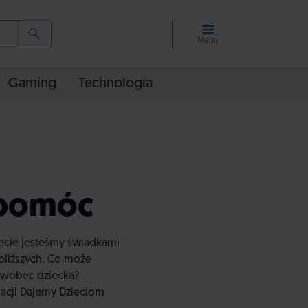
Menu
Gaming
Technologia
 pomóc
rkecie jesteśmy świadkami
jbliższych. Co może
y wobec dziecka?
acji Dajemy Dzieciom