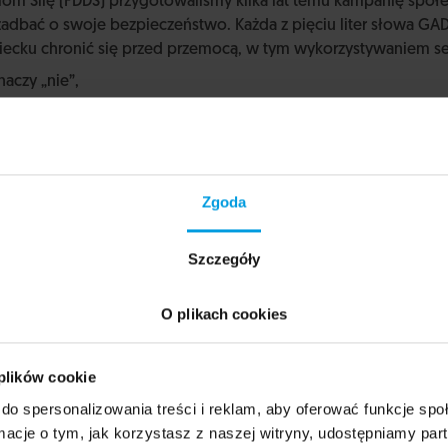
iom Silę (FDDS) przygotowaliśmy kilka lat temu kampanię społ
adbać o swoje bezpieczeństwo. Każda z pięciu liter słowa GA
ziecku chronić się przed przemocą, w tym wykorzystywaniem s
naczy „nie”,
jesz pomocy,
 o tajemnicach, które Cię niepokoją,
e Twoje ciało należy do Ciebie,
ą szczególnie chronione.
Zgoda
 dzieci, że mają prawo powiedzieć „nie” i prosić o pomoc, że 
 nikt nie ma prawa ich oglądać czy dotykać. Zachęcamy, by ko
Szczegóły
wodowo pracujące z dziećmi: nauczyciele, pedagodzy, wychowaw
aj edukacji, daleki od moralizatorskiego wykładu, pozwala pr
O plikach cookies
udować krąg zaufanych dorosłych, na których może liczyć w a
 plików cookie
do spersonalizowania treści i reklam, aby oferować funkcje sp
ormacje o tym, jak korzystasz z naszej witryny, udostępniamy p