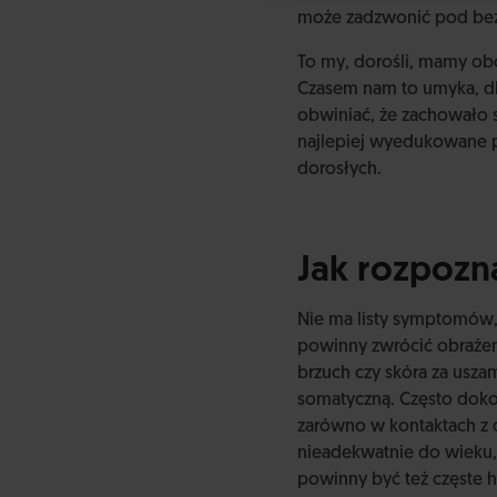
może zadzwonić pod bezpł
To my, dorośli, mamy ob
Czasem nam to umyka, dl
obwiniać, że zachowało 
najlepiej wyedukowane 
dorosłych.
Jak rozpozn
Nie ma listy symptomów,
powinny zwrócić obrażeni
brzuch czy skóra za usza
somatyczną. Często doko
zarówno w kontaktach z d
nieadekwatnie do wieku,
powinny być też częste ho