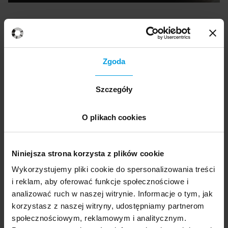
Ekspertka
Zgoda
dr n. społ.
Ewa Pragłowska
Szczegóły
Specjalistka psychologii klinicznej,
O plikach cookies
psychoterapeutka (PTTPB i PTP, SITCC, EABCT) i
superwizorka psychoterapii (PTTPB). Przez
wiele lat pracowała naukowo i klinicznie w
Niniejsza strona korzysta z plików cookie
Oddziale Chorób Afektywnych II Kliniki
Wykorzystujemy pliki cookie do spersonalizowania treści
Psychiatrycznej Instytutu Psychiatrii i Neurologii
i reklam, aby oferować funkcje społecznościowe i
w Warszawie, obecnie współpracuje w
analizować ruch w naszej witrynie. Informacje o tym, jak
programach TRAKT i PTSD:D-T-P w badaniach
korzystasz z naszej witryny, udostępniamy partnerom
nad skutecznością terapii.
społecznościowym, reklamowym i analitycznym.