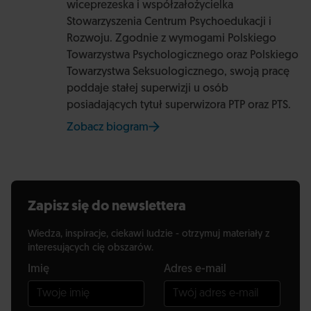
wiceprezeska i współzałożycielka
Stowarzyszenia Centrum Psychoedukacji i
Rozwoju. Zgodnie z wymogami Polskiego
Towarzystwa Psychologicznego oraz Polskiego
Towarzystwa Seksuologicznego, swoją pracę
poddaje stałej superwizji u osób
posiadających tytuł superwizora PTP oraz PTS.
Zobacz biogram
na stronie Uniwersytetu SWPS
Zapisz się do newslettera
Wiedza, inspiracje, ciekawi ludzie - otrzymuj materiały z
interesujących cię obszarów.
Imię
Adres e-mail