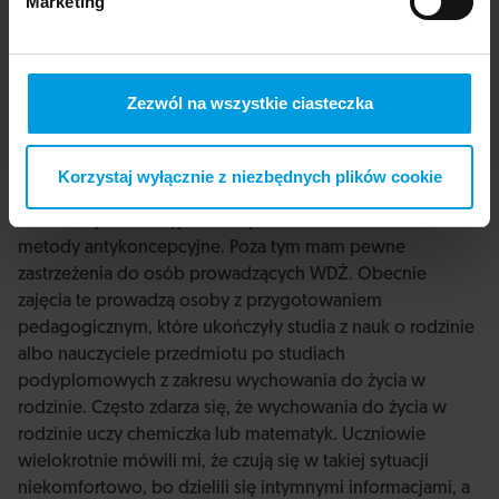
Marketing
Jak pani ocenia jako seksuolożka podstawę programową
wychowania do życia w rodzinie? Czy program tych zajęć
jest adekwatny do współczesnych realiów?
Zezwól na wszystkie ciasteczka
Na pewno podstawa programowa WDŻ jest obszerna
tematycznie, choć moim zdaniem warto byłoby ją
zweryfikować i dołożyć zagadnienia bardziej
Korzystaj wyłącznie z niezbędnych plików cookie
współczesne. Oprócz metody Billingsów, bazującej na
obserwacji śluzu szyjki macicy, warto omawiać inne
metody antykoncepcyjne. Poza tym mam pewne
zastrzeżenia do osób prowadzących WDŻ. Obecnie
zajęcia te prowadzą osoby z przygotowaniem
pedagogicznym, które ukończyły studia z nauk o rodzinie
albo nauczyciele przedmiotu po studiach
podyplomowych z zakresu wychowania do życia w
rodzinie. Często zdarza się, że wychowania do życia w
rodzinie uczy chemiczka lub matematyk. Uczniowie
wielokrotnie mówili mi, że czują się w takiej sytuacji
niekomfortowo, bo dzielili się intymnymi informacjami, a