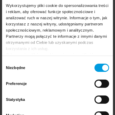
ocenianie. Uczniowie muszą się poczuć bezpiecznie. Jeśli
Wykorzystujemy pliki cookie do spersonalizowania treści
wiedza o seksualności jest przedstawiana rzetelnie i bez
i reklam, aby oferować funkcje społecznościowe i
zbędnych emocji, tak jak byśmy podawali przepis na zupę
analizować ruch w naszej witrynie. Informacje o tym, jak
pomidorową, nastolatkowie podchodzą do niej
korzystasz z naszej witryny, udostępniamy partnerom
poważnie. Młodzież jest bardzo mądra, ale musi zostać
społecznościowym, reklamowym i analitycznym.
wysłuchana.
Partnerzy mogą połączyć te informacje z innymi danymi
otrzymanymi od Ciebie lub uzyskanymi podczas
korzystania z ich usług.
Jeśli wiedza o seksualności jest
Odrzucenie plików cookie może uniemożliwić
korzystanie z niektórych funkcjonalności
przedstawiana rzetelnie i bez zbędnych
Wybór
oferowanych na naszej stronie, w tym m.in. z
Niezbędne
zgody
emocji, tak jak byśmy podawali przepis
formularzy.
na zupę pomidorową, nastolatkowie
Preferencje
podchodzą do niej poważnie. Młodzież
jest bardzo mądra, ale musi zostać
Statystyka
wysłuchana.