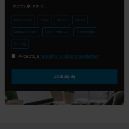
Interesuje mnie...
Psychologia
Prawo
Design
Biznes
Kultura i sztuka
Społeczeństwo
Technologia
Gaming
Akceptuję
regulamin usługi newsletter
.
*
Zapisuję się