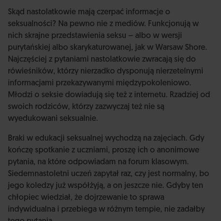
Skąd nastolatkowie mają czerpać informacje o
seksualności? Na pewno nie z mediów. Funkcjonują w
nich skrajne przedstawienia seksu – albo w wersji
purytańskiej albo skarykaturowanej, jak w Warsaw Shore.
Najczęściej z pytaniami nastolatkowie zwracają się do
rówieśników, którzy nierzadko dysponują nierzetelnymi
informacjami przekazywanymi międzypokoleniowo.
Młodzi o seksie dowiadują się też z internetu. Rzadziej od
swoich rodziców, którzy zazwyczaj też nie są
wyedukowani seksualnie.
Braki w edukacji seksualnej wychodzą na zajęciach. Gdy
kończę spotkanie z uczniami, proszę ich o anonimowe
pytania, na które odpowiadam na forum klasowym.
Siedemnastoletni uczeń zapytał raz, czy jest normalny, bo
jego koledzy już współżyją, a on jeszcze nie. Gdyby ten
chłopiec wiedział, że dojrzewanie to sprawa
indywidualna i przebiega w różnym tempie, nie zadałby