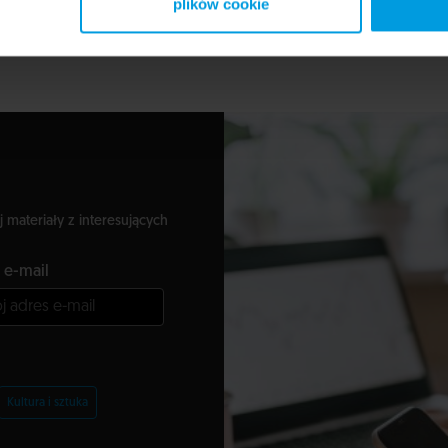
plików cookie
wy składają się liczne artykuły oraz siedem prac zwartych. Za 
mała liczne nagrody i wyróżnienia.
j materiały z interesujących
 e-mail
Kultura i sztuka