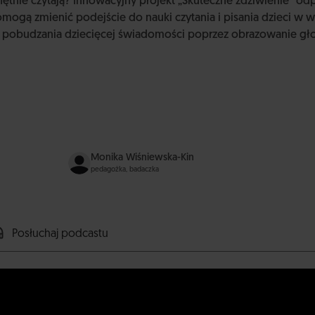
ętnie czytają? Innowacyjny projekt „Skuteczne zdziwienie” odp
omogą zmienić podejście do nauki czytania i pisania dzieci w 
 pobudzania dziecięcej świadomości poprzez obrazowanie głos
Monika Wiśniewska-Kin
pedagożka, badaczka
Posłuchaj podcastu