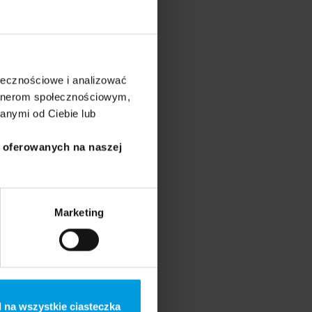
ołecznościowe i analizować
artnerom społecznościowym,
-dydaktyczna UŁ,
anymi od Ciebie lub
 pracującego nad
ie – wyzwalająca
i oferowanych na naszej
Marketing
esnoszkolnej, na jej
 na wszystkie ciasteczka