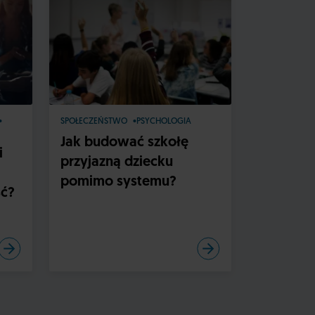
SPOŁECZEŃSTWO
PSYCHOLOGIA
SPOŁECZEŃS
Jak budować szkołę
Wypaleni
i
przyjazną dziecku
sobie z n
pomimo systemu?
mu prze
ć?