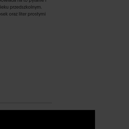
owiada na to pytanie i
wieku przedszkolnym.
ek oraz liter prostymi