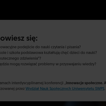
owiesz się:
wacyjne podejście do nauki czytania i pisania?
ole i szkoła podstawowa kształtują chęć dzieci do nauki?
Skutecznego zdziwienia”?
zędzia mogą rozwiązać problemy w przyswajaniu wiedzy?
amach interdyscyplinarnej konferencji „
Innowacje społeczne. 
izowanej przez
Wydział Nauk Społecznych Uniwersytetu SWPS
.