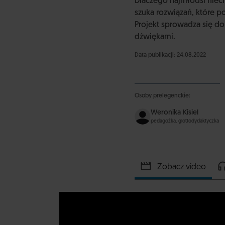
Dlaczego najmłodsi niech
szuka rozwiązań, które p
Projekt sprowadza się do
dźwiękami.
Data publikacji: 24.08.2022
Osoby prelegenckie:
Weronika Kisiel
pedagożka, glottodydaktyczka
Zobacz video