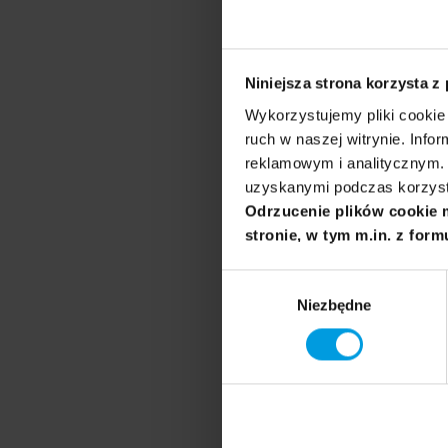
Osoby prelegenckie
Niniejsza strona korzysta z
Weronika K
Wykorzystujemy pliki cookie 
ruch w naszej witrynie. Inf
Absolwentka 
reklamowym i analitycznym. 
asystentka w 
uzyskanymi podczas korzysta
unikatową w s
Odrzucenie plików cookie 
myślenie nauka
stronie, w tym m.in. z form
Wybór
Niezbędne
zgody
dr hab., prof. U
Monika Wi
Zainteresowan