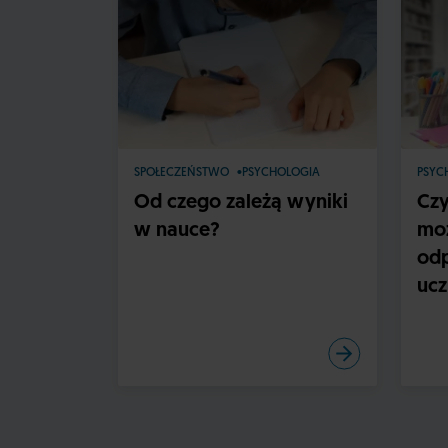
SPOŁECZEŃSTWO
PSYCHOLOGIA
PSYC
Od czego zależą wyniki
Czy
w nauce?
mo
odp
ucz