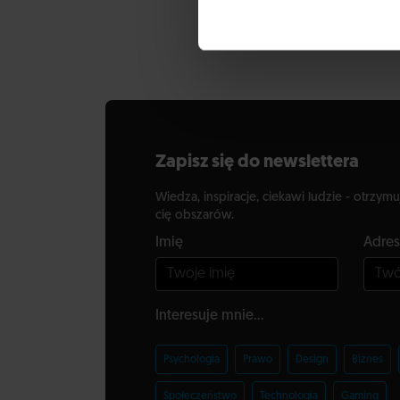
dorobek nauko
naukową otrzy
Zapisz się do newslettera
Wiedza, inspiracje, ciekawi ludzie - otrzymu
cię obszarów.
Imię
Adres
Interesuje mnie...
Psychologia
Prawo
Design
Biznes
Społeczeństwo
Technologia
Gaming