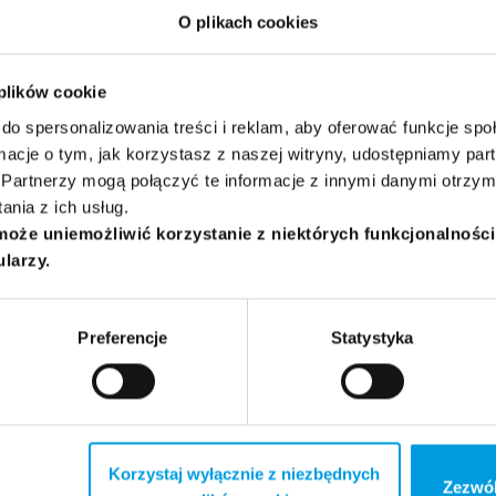
O plikach cookies
 plików cookie
isiel
do spersonalizowania treści i reklam, aby oferować funkcje sp
ormacje o tym, jak korzystasz z naszej witryny, udostępniamy p
Uniwersytetu Łódzkiego, od 2020 roku pracowniczka naukowo
Partnerzy mogą połączyć te informacje z innymi danymi otrzym
Katedrze Pedagogiki Wieku Dziecięcego. Uczestniczka zespołu
nia z ich usług.
kali kraju metodą nauki czytania i pisania: „Skuteczne zdziwien
może uniemożliwić korzystanie z niektórych funkcjonalnośc
 czytania i pisania”.
ularzy.
Preferencje
Statystyka
Ł
śniewska-Kin
Korzystaj wyłącznie z niezbędnych
ia badawcze lokuje w obszarze pedagogiki przedszkolnej i wcz
Zezwól