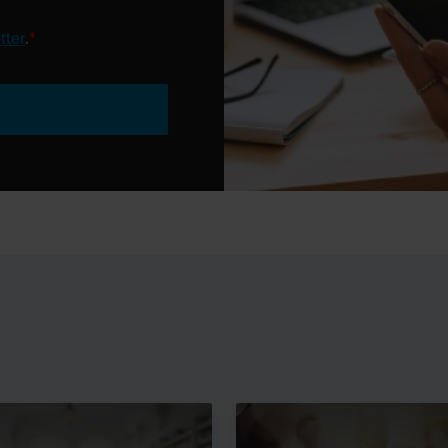
tter
.
*