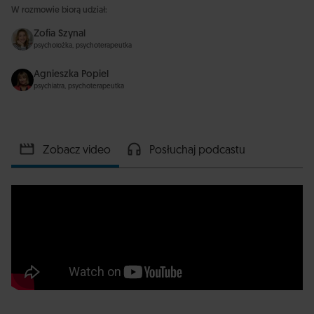
W rozmowie biorą udział:
Zofia Szynal
psycholożka, psychoterapeutka
Agnieszka Popiel
psychiatra, psychoterapeutka
Zobacz video
Posłuchaj podcastu