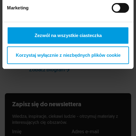
Agnieszka Popiel
Marketing
Psychiatra, psychoterapeutka, superwizorka
psychoterapii. W badaniach naukowych,
praktyce klinicznej i edukacyjnej zajmuje się
Zezwól na wszystkie ciasteczka
psychoterapią jako metodą leczenia i
profilaktyki zaburzeń psychicznych o
określonej w badaniach skuteczności wobec
Korzystaj wyłącznie z niezbędnych plików cookie
problemów zdrowia psychicznego.
Zobacz biogram
na stronie Uniwersytetu SWPS
Zapisz się do newslettera
Wiedza, inspiracje, ciekawi ludzie - otrzymuj materiały z
interesujących cię obszarów.
Imię
Adres e-mail