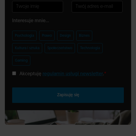
Interesuje mnie...
Psychologia
Prawo
Design
Biznes
Kultura i sztuka
Społeczeństwo
Technologia
Gaming
Akceptuję
regulamin usługi newsletter
.
*
Zapisuję się