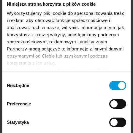
Niniejsza strona korzysta z plików cookie
Wykorzystujemy pliki cookie do spersonalizowania treści
Prowadząca
i reklam, aby oferować funkcje społecznościowe i
analizować ruch w naszej witrynie. Informacje o tym, jak
Zofia Szynal
korzystasz z naszej witryny, udostępniamy partnerom
społecznościowym, reklamowym i analitycznym.
Partnerzy mogą połączyć te informacje z innymi danymi
Absolwentka psychologii na Uniwersytecie
otrzymanymi od Ciebie lub uzyskanymi podczas
SWPS, certyfikowana psychoterapeutka
korzystania z ich usług.
poznawczo-behawioralna. Współzałożycielka
Odrzucenie plików cookie może uniemożliwić
wrocławskiej Poradni Zdrowia Psychicznego
korzystanie z niektórych funkcjonalności
Na Lepsze.
Wybór
oferowanych na naszej stronie, w tym m.in. z
Niezbędne
zgody
formularzy.
Preferencje
Ekspertka
Statystyka
dr hab., prof. USWPS