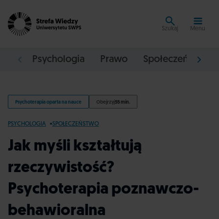
Szukaj
Menu
Psychologia
Prawo
Społeczeństwo
Psychoterapia oparta na nauce
Obejrzyj
55 min.
PSYCHOLOGIA
SPOŁECZEŃSTWO
Jak myśli kształtują
rzeczywistość?
Psychoterapia poznawczo-
behawioralna